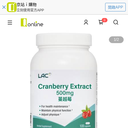
京站ｉ購物
開啟APP
立刻使用官方APP
0
1
/
2