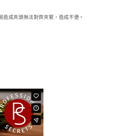
金債權讓與本公司後，依約使用本公司帳單繳交帳款。
繳納相關費用。
意付款使用「大哥付你分期」之契約關係目的，商店將以您的個人
否成功請以「AFTEE先享後付 」之結帳頁面顯示為準，若有關於
含姓名、電話或地址）提供予台灣大哥大進項蒐集、處理及利
功／繳費後需取消欲退款等相關疑問，請聯繫「AFTEE先享後
易造成夾頭無法對齊夾緊，造成不便。
公司與您本人進行分期帳單所需資料之確認、核對及更正。
援中心」
https://netprotections.freshdesk.com/support/home
戶服務條款，請詳閱以下連結：
https://oppay.tw/userRule
項】
恩沛科技股份有限公司提供之「AFTEE先享後付」服務完成之
依本服務之必要範圍內提供個人資料，並將交易相關給付款項請
讓予恩沛科技股份有限公司。
個人資料處理事宜，請瀏覽以下網址：
ee.tw/terms/#terms3
年的使用者請事先徵得法定代理人或監護人之同意方可使用
E先享後付」，若未經同意申辦者引起之損失，本公司不負相關責
AFTEE先享後付」時，將依據個別帳號之用戶狀況，依本公司
核予不同之上限額度；若仍有額度不足之情形，本公司將視審查
用戶進行身份認證。
一人註冊多個帳號或使用他人資訊註冊。若發現惡意使用之情
科技股份有限公司將有權停止該用戶之使用額度並採取法律行