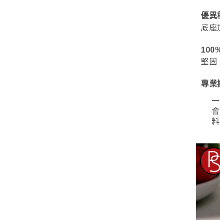
優異
底座
100
堅固
專業
一
會
料