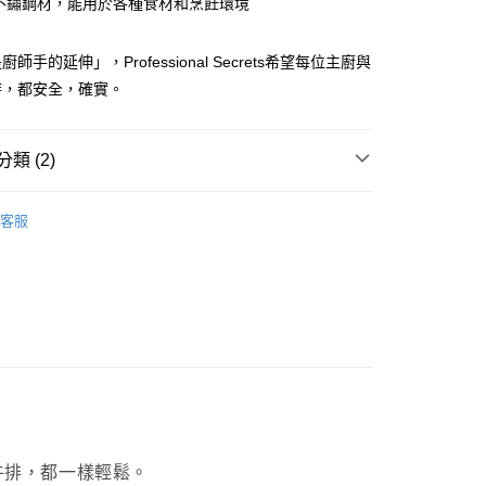
% 不鏽鋼材，能用於各種食材和烹飪環境
業銀行
永豐商業銀行
y
業銀行
星展（台灣）商業銀行
際商業銀行
中國信託商業銀行
師手的延伸」，Professional Secrets希望每位主廚與
天信用卡公司
時，都安全，確實。
分期
你分期使用說明】
享後付
類 (2)
由台灣大哥大提供，台灣大哥大用戶可立即使用無須另外申請。
式選擇「大哥付你分期」，訂單成立後會自動跳轉到大哥付的交易
證手機門號後，選擇欲分期的期數、繳款截止日，確認付款後即
Professional Secrets 瑞典主廚秘密
FTEE先享後付」】
客服
。
先享後付是「在收到商品之後才付款」的支付方式。 讓您購物簡單
【料理刀具/配件】
准額度、可分期數及費用金額請依後續交易確認頁面所載為準。
心！
立30分鐘內，如未前往確認交易或遇審核未通過，訂單將自動取
：不需註冊會員、不需綁卡、不需儲值。
「轉專審核」未通過狀況，表示未達大哥付你分期系統評分，恕
：只要手機號碼，簡訊認證，即可結帳。
評估內容。
：先確認商品／服務後，再付款。
式說明】
項不併入電信帳單，「大哥付你分期」於每月結算日後寄送繳費提
EE先享後付」結帳流程】
00，滿NT$1,000(含以上)免運費
方式選擇「AFTEE先享後付」後，將跳轉至「AFTEE先享後
訊連結打開帳單後，可選擇「超商條碼／台灣大直營門市／銀行轉
頁面，進行簡訊認證並確認金額後，即可完成結帳。
付／iPASS MONEY」等通路繳費。
客服中心(1F星巴克旁) 即日起不提供京站紙袋，取件時
成立數日內，您將收到繳費通知簡訊。
費通知簡訊後14天內，點擊此簡訊中的連結，可透過四大超商
物袋，若需購買紙袋可現場詢問
項】
網路銀行／等多元方式進行付款，方視為交易完成。
係由「台灣大哥大股份有限公司」（以下簡稱本公司）所提供，讓
：結帳手續完成當下不需立刻繳費，但若您需要取消訂單，請聯
一片牛排，都一樣輕鬆。
易時，得透過本服務購買商品或服務，並由商店將買賣／分期付
的店家。未經商家同意取消之訂單仍視為有效，需透過AFTEE