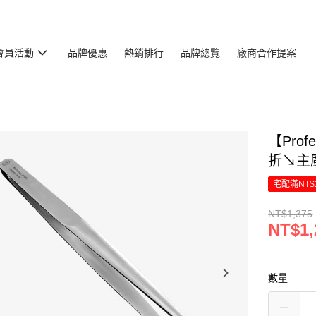
會員活動
品牌優惠
熱銷排行
品牌總覽
廠商合作提案
【Prof
折↘主廚
宅配滿NT$
NT$1,375
NT$1,
數量