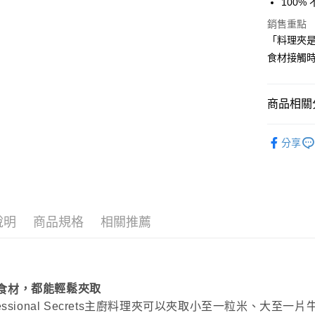
100
元大商
Google Pa
玉山商
銷售重點
台新國
全盈+PAY
「料理夾是廚
台灣樂
食材接觸
大哥付你
相關說明
【大哥付
AFTEE先
商品相關分
1.本服務
2.付款方
相關說明
餐廚用品
流程，驗
【關於「A
分享
ATM付款
完成交易
AFTEE
餐廚用品
3.實際核
便利好安
4.訂單成
１．簡單
消。如遇
２．便利
運送方式
無法說明
３．安心
【繳款方
宅配
1.分期款
說明
商品規格
相關推薦
【「AFT
醒簡訊。
每筆NT$1
１．於結帳
2.透過簡
付」結帳
帳／街口支
京站台北店
２．訂單
３．收到繳
請自備購
【注意事
／ATM／
，都能輕鬆夾取
食材
1.本服務
免運費
※ 請注意
ofessional Secrets主廚料理夾可以夾取小至一粒米、大至
用戶於交
絡購買商品