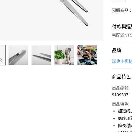
預購商品：
付款與運
宅配滿NT$
付款方式
品牌
信用卡一
瑞典主廚
信用卡分
商品特色
6 期 
商品編號
合作金
LINE Pay
9109697
華南商
Apple Pay
上海商
商品特色
國泰世
加寬的
街口支付
臺灣中
底座加
匯豐（
悠遊付
修長穩
聯邦商