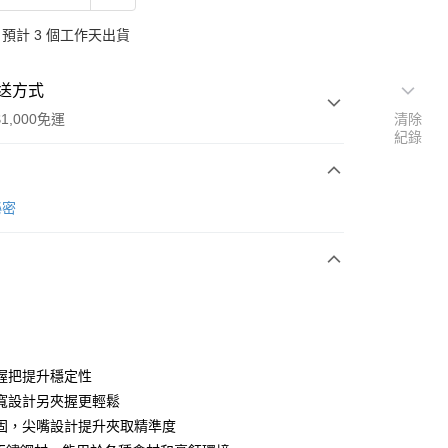
預計 3 個工作天出貨
送方式
1,000免運
清除
紀錄
次付款
秘密
期付款
0 利率 每期
NT$206
21家銀行
庫商業銀行
第一商業銀行
業銀行
彰化商業銀行
業儲蓄銀行
台北富邦商業銀行
華商業銀行
兆豐國際商業銀行
握把提升穩定性
小企業銀行
台中商業銀行
寬設計另夾握更輕鬆
台灣）商業銀行
華泰商業銀行
固，尖嘴設計提升夾取精準度
業銀行
遠東國際商業銀行