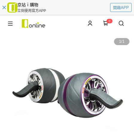
京站ｉ購物
開啟APP
立刻使用官方APP
0
1
/
1