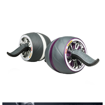
付款後7-11取貨
結帳頁面，進行簡訊認證並確認金額後，即可完成結帳。
帳／街口支付／iPASS MONEY」等通路繳費。
２．訂單成立數日內，您將收到繳費通知簡訊。
每筆NT$70，滿NT$1,000(含以上)免運費
３．收到繳費通知簡訊後14天內，點擊此簡訊中的連結，可透過四大超商／
【注意事項】
ATM／網路銀行／等多元方式進行付款，方視為交易完成。
宅配
1.本服務係由「台灣大哥大股份有限公司」（以下簡稱本公司）所提供，讓
※ 請注意：結帳手續完成當下不需立刻繳費，但若您需要取消訂單，請聯絡
用戶於交易時，得透過本服務購買商品或服務，並由商店將買賣／分期付款
每筆NT$100，滿NT$1,200(含以上)免運費
購買商品的店家。未經商家同意取消之訂單仍視為有效，需透過AFTEE先享
買賣價金債權讓與本公司後，依約使用本公司帳單繳交帳款。
後付繳納相關費用。
2.基於同意付款使用「大哥付你分期」之契約關係目的，商店將以您的個人
京站台北店客服中心(1F星巴克旁) 即日起不提供京站紙袋，取件時
※ 交易是否成功請以「AFTEE先享後付 」之結帳頁面顯示為準，若有關於
資料（包含姓名、電話或地址）提供予台灣大哥大進項蒐集、處理及利用，
是否繳費成功／繳費後需取消欲退款等相關疑問，請聯繫「AFTEE先享後付
請自備購物袋，若需購買紙袋可現場詢問
由本公司與您本人進行分期帳單所需資料之確認、核對及更正。
客戶支援中心」
https://netprotections.freshdesk.com/support/home
3.完整用戶服務條款，請詳閱以下連結：
https://oppay.tw/userRule
免運費
【注意事項】
１．透過由恩沛科技股份有限公司提供之「AFTEE先享後付」服務完成之交
易，需依本服務之必要範圍內提供個人資料，並將交易相關給付款項請求債
權轉讓予恩沛科技股份有限公司。
２．關於個人資料處理事宜，請瀏覽以下網址：
https://aftee.tw/terms/#terms3
３．未成年的使用者請事先徵得法定代理人或監護人之同意方可使用
「AFTEE先享後付」，若未經同意申辦者引起之損失，本公司不負相關責
任。
４．使用「AFTEE先享後付」時，將依據個別帳號之用戶狀況，依本公司即
時審查核予不同之上限額度；若仍有額度不足之情形，本公司將視審查結果
請求用戶進行身份認證。
５．嚴禁一人註冊多個帳號或使用他人資訊註冊。若發現惡意使用之情形，
恩沛科技股份有限公司將有權停止該用戶之使用額度並採取法律行動。