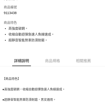
商品編號
街口支付
9113438
悠遊付
商品特色
Google Pay
高強度碳鋼。
全盈+PAY
收縮自動迴彈急速人魚線速成。
超靜音智能煞車防滑耐磨。
大哥付你分期
相關說明
【大哥付你分期使用說明】
AFTEE先享後付
1.本服務由台灣大哥大提供，台灣大哥大用戶可立即使用無須另外申請。
詳細說明
商品規格
相關推薦
2.付款方式選擇「大哥付你分期」，訂單成立後會自動跳轉到大哥付的交易
相關說明
流程，驗證手機門號後，選擇欲分期的期數、繳款截止日，確認付款後即完
【關於「AFTEE先享後付」】
成交易。
ATM付款
AFTEE先享後付是「在收到商品之後才付款」的支付方式。 讓您購物簡單
3.實際核准額度、可分期數及費用金額請依後續交易確認頁面所載為準。
便利好安心！
4.訂單成立30分鐘內，如未前往確認交易或遇審核未通過，訂單將自動取
【商品特色】
１．簡單：不需註冊會員、不需綁卡、不需儲值。
運送方式
消。如遇「轉專審核」未通過狀況，表示未達大哥付你分期系統評分，恕無
２．便利：只要手機號碼，簡訊認證，即可結帳。
法說明評估內容。
３．安心：先確認商品／服務後，再付款。
●高強度碳鋼，收縮自動迴彈急速人魚線速成。
付款後全家取貨
【繳款方式說明】
1.分期款項不併入電信帳單，「大哥付你分期」於每月結算日後寄送繳費提
每筆NT$70，滿NT$1,000(含以上)免運費
【「AFTEE先享後付」結帳流程】
●超靜音智能煞車防滑耐磨，男女通用。
醒簡訊。
１．於結帳方式選擇「AFTEE先享後付」後，將跳轉至「AFTEE先享後付」
2.透過簡訊連結打開帳單後，可選擇「超商條碼／台灣大直營門市／銀行轉