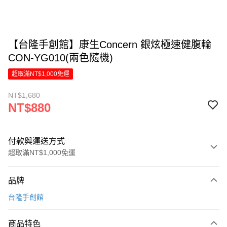
【台隆手創館】康生Concern 銀炫極速健腹輪
CON-YG010(兩色隨機)
超取滿NT$1,000免運
NT$1,680
NT$880
付款與運送方式
超取滿NT$1,000免運
付款方式
品牌
信用卡一次付款
台隆手創館
LINE Pay
商品特色
Apple Pay