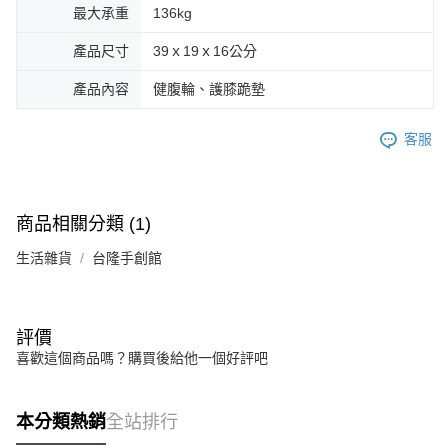
最大承重
136kg
產品尺寸
39ｘ19ｘ16公分
產品內容
健腹輪、護膝跪墊
客服
商品相關分類 (1)
生活雜貨
台隆手創館
評價
喜歡這個商品嗎？購買後給他一個好評吧
本分類熱銷
全站排行