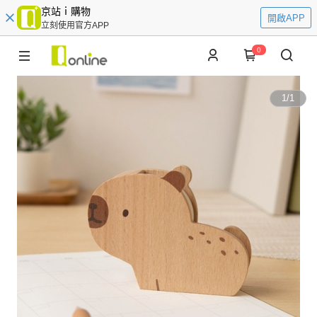
京站ｉ購物
開啟APP
立刻使用官方APP
0
1
/
1