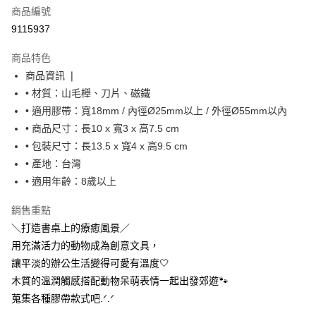
商品編號
街口支付
9115937
悠遊付
商品特色
Google Pay
商品資訊 ❘
全盈+PAY
• 材質：山毛櫸、刀片、磁鐵
• 適用膠帶：寬18mm / 內徑Ø25mm以上 / 外徑Ø55mm以內
大哥付你分期
• 商品尺寸：長10 x 寬3 x 高7.5 cm
相關說明
• 包裝尺寸：長13.5 x 寬4 x 高9.5 cm
【大哥付你分期使用說明】
AFTEE先享後付
1.本服務由台灣大哥大提供，台灣大哥大用戶可立即使用無須另外申請。
• 產地：台灣
2.付款方式選擇「大哥付你分期」，訂單成立後會自動跳轉到大哥付的交易
相關說明
• 適用年齡：8歲以上
流程，驗證手機門號後，選擇欲分期的期數、繳款截止日，確認付款後即完
【關於「AFTEE先享後付」】
成交易。
ATM付款
AFTEE先享後付是「在收到商品之後才付款」的支付方式。 讓您購物簡單
銷售重點
3.實際核准額度、可分期數及費用金額請依後續交易確認頁面所載為準。
便利好安心！
4.訂單成立30分鐘內，如未前往確認交易或遇審核未通過，訂單將自動取
＼打造書桌上的療癒風景‪／
１．簡單：不需註冊會員、不需綁卡、不需儲值。
運送方式
消。如遇「轉專審核」未通過狀況，表示未達大哥付你分期系統評分，恕無
２．便利：只要手機號碼，簡訊認證，即可結帳。
用充滿活力的動物成為創意文具，
法說明評估內容。
３．安心：先確認商品／服務後，再付款。
付款後全家取貨
讓平淡的辦公生活變得可愛有溫度🤍
【繳款方式說明】
1.分期款項不併入電信帳單，「大哥付你分期」於每月結算日後寄送繳費提
每筆NT$70，滿NT$899(含以上)免運費
木質的溫潤觸感搭配動物呆萌表情一起出發郊遊🐾
【「AFTEE先享後付」結帳流程】
醒簡訊。
１．於結帳方式選擇「AFTEE先享後付」後，將跳轉至「AFTEE先享後付」
蒐集各種膠帶款式吧‪.ᐟ‪.ᐟ‪
2.透過簡訊連結打開帳單後，可選擇「超商條碼／台灣大直營門市／銀行轉
付款後7-11取貨
結帳頁面，進行簡訊認證並確認金額後，即可完成結帳。
帳／街口支付／iPASS MONEY」等通路繳費。