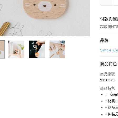
付款與運
超取滿NT$
付款方式
品牌
信用卡一
Simple 
LINE Pay
商品特色
Apple Pay
商品編號
街口支付
9116379
商品特色
悠遊付
❘ 商品
Google Pa
• 材質
• 商品
全盈+PAY
• 包裝