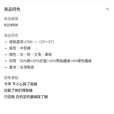
LINE Pay
商品特色
Apple Pay
商品編號
街口支付
9119006
悠遊付
商品特色
Google Pay
規格選項 (CM) —〈23～27〉
全盈+PAY
版型：中筒襪
顏色：米、粉、丈青、軍綠
大哥付你分期
材質：55%棉+25%尼龍+16%聚酯纖維+4%彈性纖維
相關說明
產地：台灣製造
【大哥付你分期使用說明】
AFTEE先享後付
1.本服務由台灣大哥大提供，台灣大哥大用戶可立即使用無須另外申請。
銷售重點
2.付款方式選擇「大哥付你分期」，訂單成立後會自動跳轉到大哥付的交易
相關說明
流程，驗證手機門號後，選擇欲分期的期數、繳款截止日，確認付款後即完
今早 不小心踩了底線
【關於「AFTEE先享後付」】
成交易。
ATM付款
AFTEE先享後付是「在收到商品之後才付款」的支付方式。 讓您購物簡單
拉斷了她的理智線
3.實際核准額度、可分期數及費用金額請依後續交易確認頁面所載為準。
便利好安心！
4.訂單成立30分鐘內，如未前往確認交易或遇審核未通過，訂單將自動取
只因我 在約定的邊緣踩了線
１．簡單：不需註冊會員、不需綁卡、不需儲值。
運送方式
消。如遇「轉專審核」未通過狀況，表示未達大哥付你分期系統評分，恕無
２．便利：只要手機號碼，簡訊認證，即可結帳。
法說明評估內容。
３．安心：先確認商品／服務後，再付款。
付款後全家取貨
【繳款方式說明】