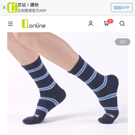
京站ｉ購物
開啟APP
立刻使用官方APP
0
1
/
4