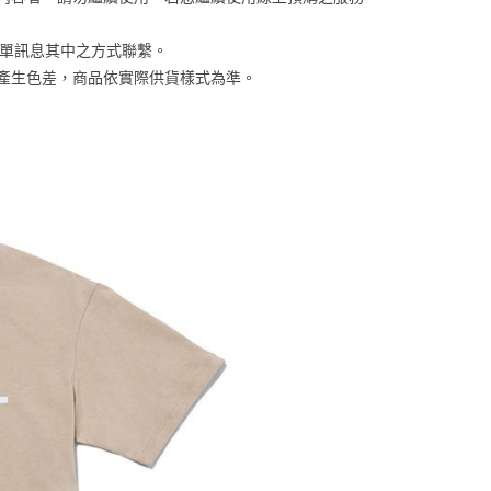
否成功請以「AFTEE先享後付 」之結帳頁面顯示為準，若有關於
含姓名、電話或地址）提供予台灣大哥大進項蒐集、處理及利
功／繳費後需取消欲退款等相關疑問，請聯繫「AFTEE先享後
客服中心(1F星巴克旁) 即日起不提供京站紙袋，取件時
公司與您本人進行分期帳單所需資料之確認、核對及更正。
援中心」
https://netprotections.freshdesk.com/support/home
訂單訊息其中之方式聯繫。
物袋，若需購買紙袋可現場詢問
戶服務條款，請詳閱以下連結：
https://oppay.tw/userRule
係產生色差，商品依實際供貨樣式為準。 
項】
恩沛科技股份有限公司提供之「AFTEE先享後付」服務完成之
依本服務之必要範圍內提供個人資料，並將交易相關給付款項請
讓予恩沛科技股份有限公司。
個人資料處理事宜，請瀏覽以下網址：
ee.tw/terms/#terms3
年的使用者請事先徵得法定代理人或監護人之同意方可使用
E先享後付」，若未經同意申辦者引起之損失，本公司不負相關責
AFTEE先享後付」時，將依據個別帳號之用戶狀況，依本公司
核予不同之上限額度；若仍有額度不足之情形，本公司將視審查
用戶進行身份認證。
一人註冊多個帳號或使用他人資訊註冊。若發現惡意使用之情
科技股份有限公司將有權停止該用戶之使用額度並採取法律行