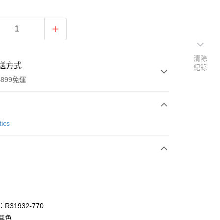
清除
送方式
紀錄
899免運
次付款
tics
R31932-770
y
其色