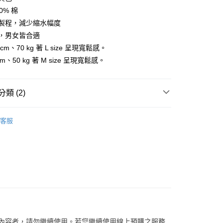
0% 棉
工製程，減少縮水幅度
分期
，男女皆合適
 cm、70 kg 著 L size 呈現寬鬆感。
你分期使用說明】
享後付
m、50 kg 著 M size 呈現寬鬆感。
由台灣大哥大提供，台灣大哥大用戶可立即使用無須另外申請。
式選擇「大哥付你分期」，訂單成立後會自動跳轉到大哥付的交易
證手機門號後，選擇欲分期的期數、繳款截止日，確認付款後即
FTEE先享後付」】
。
先享後付是「在收到商品之後才付款」的支付方式。 讓您購物簡單
類 (2)
准額度、可分期數及費用金額請依後續交易確認頁面所載為準。
心！
立30分鐘內，如未前往確認交易或遇審核未通過，訂單將自動取
：不需註冊會員、不需綁卡、不需儲值。
【服飾】
「轉專審核」未通過狀況，表示未達大哥付你分期系統評分，恕
：只要手機號碼，簡訊認證，即可結帳。
客服
評估內容。
：先確認商品／服務後，再付款。
/潮流
Royal Elastics
式說明】
家取貨
項不併入電信帳單，「大哥付你分期」於每月結算日後寄送繳費提
EE先享後付」結帳流程】
0，滿NT$899(含以上)免運費
方式選擇「AFTEE先享後付」後，將跳轉至「AFTEE先享後
訊連結打開帳單後，可選擇「超商條碼／台灣大直營門市／銀行轉
頁面，進行簡訊認證並確認金額後，即可完成結帳。
付／iPASS MONEY」等通路繳費。
1取貨
成立數日內，您將收到繳費通知簡訊。
費通知簡訊後14天內，點擊此簡訊中的連結，可透過四大超商
0，滿NT$899(含以上)免運費
項】
網路銀行／等多元方式進行付款，方視為交易完成。
係由「台灣大哥大股份有限公司」（以下簡稱本公司）所提供，讓
：結帳手續完成當下不需立刻繳費，但若您需要取消訂單，請聯
易時，得透過本服務購買商品或服務，並由商店將買賣／分期付
的店家。未經商家同意取消之訂單仍視為有效，需透過AFTEE
金債權讓與本公司後，依約使用本公司帳單繳交帳款。
繳納相關費用。
00，滿NT$1,000(含以上)免運費
關內容者，請勿繼續使用。若您繼續使用線上預購之服務
意付款使用「大哥付你分期」之契約關係目的，商店將以您的個人