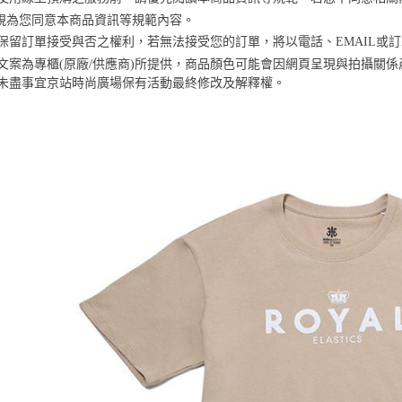
※ 交易是
資料（包
是否繳費成
視為您同意本商品資訊等規範內容。
京站台北店
用，由本
付客戶支
京站保留訂單接受與否之權利，若無法接受您的訂單，將以電話、EMAIL或
請自備購
3.完整用
商品文案為專櫃(原廠/供應商)所提供，商品顏色可能會因網頁呈現與拍攝關
免運費
【注意事
未盡事宜
京站時尚廣場保有活動最終修改及解釋權。
１．透過由
交易，需
求債權轉
２．關於
https://aft
３．未成
「AFTE
任。
４．使用「
即時審查
結果請求
５．嚴禁
形，恩沛
動。