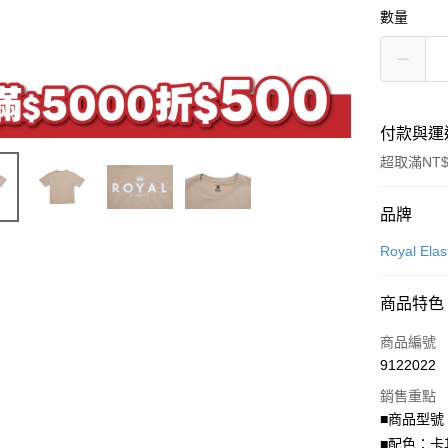
數量
付款與運
超取滿NT$
付款方式
品牌
信用卡一
Royal Elas
LINE Pay
商品特色
Apple Pay
商品編號
街口支付
9122022
銷售重點
悠遊付
■商品型號：
Google Pa
■配色：卡