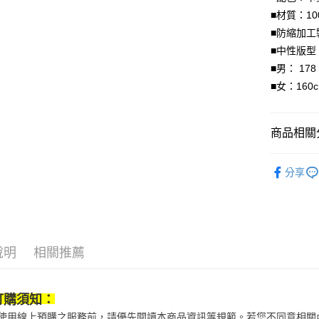
■材質：10
全盈+PAY
■防縮加
大哥付你
■中性版型
相關說明
■男： 178
【大哥付
AFTEE先
■女：160c
1.本服務
2.付款方
相關說明
流程，驗
【關於「A
ATM付款
完成交易
AFTEE
商品相關分
3.實際核
便利好安
4.訂單成
１．簡單
鞋包/服飾
消。如遇
２．便利
運送方式
分享
無法說明
３．安心
運動/戶外
【繳款方
付款後全
1.分期款
【「AFT
醒簡訊。
每筆NT$7
１．於結帳
2.透過簡
付」結帳
帳／街口支
付款後7-1
２．訂單
說明
相關推薦
３．收到繳
每筆NT$7
【注意事
／ATM／
1.本服務
※ 請注意
宅配
用戶於交
絡購買商品
訂購須知：
款買賣價
先享後付
每筆NT$1
當您使用線上預購之服務前，請優先閱讀本商品資訊等規範。若您不同意相
2.基於同