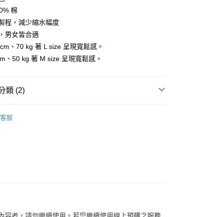
0% 棉
工製程，減少縮水幅度
分期
，男女皆合適
 cm、70 kg 著 L size 呈現寬鬆感。
你分期使用說明】
享後付
m、50 kg 著 M size 呈現寬鬆感。
由台灣大哥大提供，台灣大哥大用戶可立即使用無須另外申請。
式選擇「大哥付你分期」，訂單成立後會自動跳轉到大哥付的交易
證手機門號後，選擇欲分期的期數、繳款截止日，確認付款後即
FTEE先享後付」】
。
先享後付是「在收到商品之後才付款」的支付方式。 讓您購物簡單
類 (2)
准額度、可分期數及費用金額請依後續交易確認頁面所載為準。
心！
立30分鐘內，如未前往確認交易或遇審核未通過，訂單將自動取
：不需註冊會員、不需綁卡、不需儲值。
【服飾】
「轉專審核」未通過狀況，表示未達大哥付你分期系統評分，恕
：只要手機號碼，簡訊認證，即可結帳。
客服
評估內容。
：先確認商品／服務後，再付款。
/潮流
Royal Elastics
式說明】
家取貨
項不併入電信帳單，「大哥付你分期」於每月結算日後寄送繳費提
EE先享後付」結帳流程】
0，滿NT$899(含以上)免運費
方式選擇「AFTEE先享後付」後，將跳轉至「AFTEE先享後
訊連結打開帳單後，可選擇「超商條碼／台灣大直營門市／銀行轉
頁面，進行簡訊認證並確認金額後，即可完成結帳。
付／iPASS MONEY」等通路繳費。
1取貨
成立數日內，您將收到繳費通知簡訊。
費通知簡訊後14天內，點擊此簡訊中的連結，可透過四大超商
0，滿NT$899(含以上)免運費
項】
網路銀行／等多元方式進行付款，方視為交易完成。
係由「台灣大哥大股份有限公司」（以下簡稱本公司）所提供，讓
：結帳手續完成當下不需立刻繳費，但若您需要取消訂單，請聯
易時，得透過本服務購買商品或服務，並由商店將買賣／分期付
的店家。未經商家同意取消之訂單仍視為有效，需透過AFTEE
金債權讓與本公司後，依約使用本公司帳單繳交帳款。
繳納相關費用。
00，滿NT$1,000(含以上)免運費
關內容者，請勿繼續使用。若您繼續使用線上預購之服務
意付款使用「大哥付你分期」之契約關係目的，商店將以您的個人