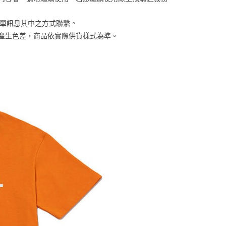
否成功請以「AFTEE先享後付 」之結帳頁面顯示為準，若有關於
含姓名、電話或地址）提供予台灣大哥大進項蒐集、處理及利
功／繳費後需取消欲退款等相關疑問，請聯繫「AFTEE先享後
客服中心(1F星巴克旁) 即日起不提供京站紙袋，取件時
公司與您本人進行分期帳單所需資料之確認、核對及更正。
援中心」
https://netprotections.freshdesk.com/support/home
訂單訊息其中之方式聯繫。
物袋，若需購買紙袋可現場詢問
戶服務條款，請詳閱以下連結：
https://oppay.tw/userRule
係產生色差，商品依實際供貨樣式為準。 
項】
恩沛科技股份有限公司提供之「AFTEE先享後付」服務完成之
依本服務之必要範圍內提供個人資料，並將交易相關給付款項請
讓予恩沛科技股份有限公司。
個人資料處理事宜，請瀏覽以下網址：
ee.tw/terms/#terms3
年的使用者請事先徵得法定代理人或監護人之同意方可使用
E先享後付」，若未經同意申辦者引起之損失，本公司不負相關責
AFTEE先享後付」時，將依據個別帳號之用戶狀況，依本公司
核予不同之上限額度；若仍有額度不足之情形，本公司將視審查
用戶進行身份認證。
一人註冊多個帳號或使用他人資訊註冊。若發現惡意使用之情
科技股份有限公司將有權停止該用戶之使用額度並採取法律行