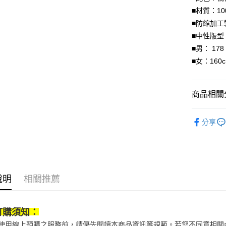
■材質：10
全盈+PAY
■防縮加
大哥付你
■中性版型
相關說明
■男： 178
【大哥付
AFTEE先
■女：160c
1.本服務
2.付款方
相關說明
流程，驗
【關於「A
ATM付款
完成交易
AFTEE
商品相關分
3.實際核
便利好安
4.訂單成
１．簡單
鞋包/服飾
消。如遇
２．便利
運送方式
分享
無法說明
３．安心
運動/戶外
【繳款方
付款後全
1.分期款
【「AFT
醒簡訊。
每筆NT$7
１．於結帳
2.透過簡
付」結帳
帳／街口支
付款後7-1
２．訂單
說明
相關推薦
３．收到繳
每筆NT$7
【注意事
／ATM／
1.本服務
※ 請注意
宅配
用戶於交
絡購買商品
訂購須知：
款買賣價
先享後付
每筆NT$1
當您使用線上預購之服務前，請優先閱讀本商品資訊等規範。若您不同意相
2.基於同