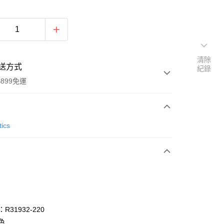
清除
送方式
紀錄
899免運
次付款
tics
R31932-220
y
色