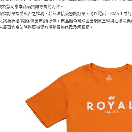
※ 交易是
資料（包
是否繳費成
視為您同意本商品資訊等規範內容。
京站台北店
用，由本
付客戶支
京站保留訂單接受與否之權利，若無法接受您的訂單，將以電話、EMAIL或
請自備購
3.完整用
商品文案為專櫃(原廠/供應商)所提供，商品顏色可能會因網頁呈現與拍攝關
免運費
【注意事
未盡事宜
京站時尚廣場保有活動最終修改及解釋權。
１．透過由
交易，需
求債權轉
２．關於
https://aft
３．未成
「AFTE
任。
４．使用「
即時審查
結果請求
５．嚴禁
形，恩沛
動。