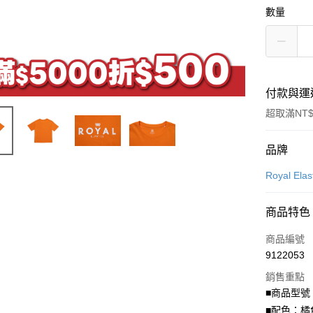
數量
付款與運
超取滿NT$
付款方式
品牌
信用卡一
Royal Elas
LINE Pay
商品特色
Apple Pay
商品編號
街口支付
9122053
銷售重點
悠遊付
■商品型號：
Google Pa
■配色：橘