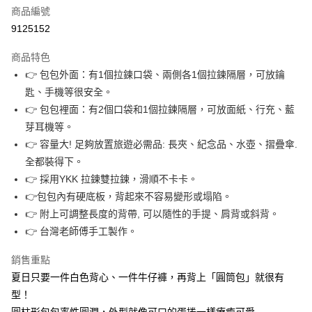
商品編號
街口支付
9125152
悠遊付
商品特色
Google Pay
👉 包包外面：有1個拉鍊口袋、兩側各1個拉鍊隔層，可放鑰
全盈+PAY
匙、手機等很安全。
👉 包包裡面：有2個口袋和1個拉鍊隔層，可放面紙、行充、藍
大哥付你分期
芽耳機等。
相關說明
👉 容量大! 足夠放置旅遊必需品: 長夾、紀念品、水壺、摺疊傘.
【大哥付你分期使用說明】
AFTEE先享後付
1.本服務由台灣大哥大提供，台灣大哥大用戶可立即使用無須另外申請。
全都裝得下。
2.付款方式選擇「大哥付你分期」，訂單成立後會自動跳轉到大哥付的交易
相關說明
👉 採用YKK 拉鍊雙拉鍊，滑順不卡卡。
流程，驗證手機門號後，選擇欲分期的期數、繳款截止日，確認付款後即完
【關於「AFTEE先享後付」】
👉包包內有硬底板，背起來不容易變形或塌陷。
成交易。
ATM付款
AFTEE先享後付是「在收到商品之後才付款」的支付方式。 讓您購物簡單
3.實際核准額度、可分期數及費用金額請依後續交易確認頁面所載為準。
👉 附上可調整長度的背帶, 可以隨性的手提、肩背或斜背。
便利好安心！
4.訂單成立30分鐘內，如未前往確認交易或遇審核未通過，訂單將自動取
１．簡單：不需註冊會員、不需綁卡、不需儲值。
👉 台灣老師傅手工製作。
運送方式
消。如遇「轉專審核」未通過狀況，表示未達大哥付你分期系統評分，恕無
２．便利：只要手機號碼，簡訊認證，即可結帳。
法說明評估內容。
３．安心：先確認商品／服務後，再付款。
付款後全家取貨
銷售重點
【繳款方式說明】
1.分期款項不併入電信帳單，「大哥付你分期」於每月結算日後寄送繳費提
每筆NT$70，滿NT$899(含以上)免運費
夏日只要一件白色背心、一件牛仔褲，再背上「圓筒包」就很有
【「AFTEE先享後付」結帳流程】
醒簡訊。
１．於結帳方式選擇「AFTEE先享後付」後，將跳轉至「AFTEE先享後付」
型！
2.透過簡訊連結打開帳單後，可選擇「超商條碼／台灣大直營門市／銀行轉
付款後7-11取貨
結帳頁面，進行簡訊認證並確認金額後，即可完成結帳。
帳／街口支付／iPASS MONEY」等通路繳費。