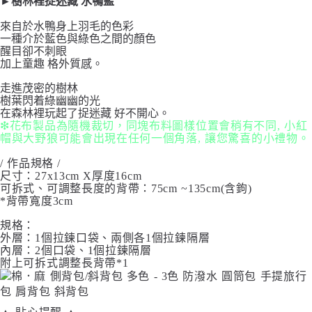
►樹林裡捉迷藏 水鴨藍
來自於水鴨身上羽毛的色彩
一種介於藍色與綠色之間的顏色
醒目卻不刺眼
加上童趣 格外質感。
走進茂密的樹林
樹葉閃着綠幽幽的光
在森林裡玩起了捉迷藏 好不開心。
❇花布製品為隨機裁切，同塊布料圖樣位置會稍有不同, 小紅
帽與大野狼可能會出現在任何一個角落, 讓您驚喜的小禮物。
/ 作品規格 /
尺寸：27x13cm X厚度16cm
可拆式、可調整長度的背帶：75cm ~135cm(含鉤)
*背帶寬度3cm
規格：
外層：1個拉鍊口袋、兩側各1個拉鍊隔層
內層：2個口袋、1個拉鍊隔層
附上可拆式調整長背帶*1