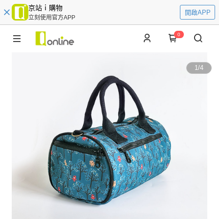
京站ｉ購物
開啟APP
立刻使用官方APP
0
1
/
4