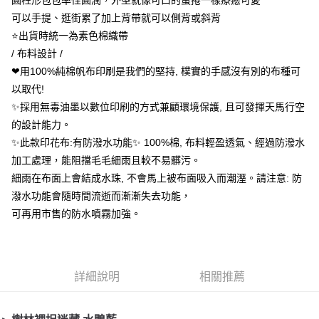
圓柱形包包率性圓潤，外型就像可口的蛋捲一樣療癒可愛
２．訂單成立數日內，您將收到繳費通知簡訊。
每筆NT$70，滿NT$899(含以上)免運費
可以手提、逛街累了加上背帶就可以側背或斜背
３．收到繳費通知簡訊後14天內，點擊此簡訊中的連結，可透過四大超商／
【注意事項】
ATM／網路銀行／等多元方式進行付款，方視為交易完成。
⭐出貨時統一為素色棉織帶
宅配
1.本服務係由「台灣大哥大股份有限公司」（以下簡稱本公司）所提供，讓
※ 請注意：結帳手續完成當下不需立刻繳費，但若您需要取消訂單，請聯絡
用戶於交易時，得透過本服務購買商品或服務，並由商店將買賣／分期付款
/ 布料設計 /
每筆NT$100，滿NT$1,000(含以上)免運費
購買商品的店家。未經商家同意取消之訂單仍視為有效，需透過AFTEE先享
買賣價金債權讓與本公司後，依約使用本公司帳單繳交帳款。
後付繳納相關費用。
❤用100%純棉帆布印刷是我們的堅持, 樸實的手感沒有別的布種可
2.基於同意付款使用「大哥付你分期」之契約關係目的，商店將以您的個人
京站台北店客服中心(1F星巴克旁) 即日起不提供京站紙袋，取件時
※ 交易是否成功請以「AFTEE先享後付 」之結帳頁面顯示為準，若有關於
以取代!
資料（包含姓名、電話或地址）提供予台灣大哥大進項蒐集、處理及利用，
是否繳費成功／繳費後需取消欲退款等相關疑問，請聯繫「AFTEE先享後付
請自備購物袋，若需購買紙袋可現場詢問
由本公司與您本人進行分期帳單所需資料之確認、核對及更正。
✨採用無毒油墨以數位印刷的方式兼顧環境保護, 且可發揮天馬行空
客戶支援中心」
https://netprotections.freshdesk.com/support/home
3.完整用戶服務條款，請詳閱以下連結：
https://oppay.tw/userRule
免運費
的設計能力。
【注意事項】
✨此款印花布:有防潑水功能✨ 100%棉, 布料輕盈透氣、經過防潑水
１．透過由恩沛科技股份有限公司提供之「AFTEE先享後付」服務完成之交
易，需依本服務之必要範圍內提供個人資料，並將交易相關給付款項請求債
加工處理，能阻擋毛毛細雨且較不易髒污。
權轉讓予恩沛科技股份有限公司。
細雨在布面上會結成水珠, 不會馬上被布面吸入而潮溼。請注意: 防
２．關於個人資料處理事宜，請瀏覽以下網址：
潑水功能會隨時間流逝而漸漸失去功能，
https://aftee.tw/terms/#terms3
３．未成年的使用者請事先徵得法定代理人或監護人之同意方可使用
可再用市售的防水噴霧加強。
「AFTEE先享後付」，若未經同意申辦者引起之損失，本公司不負相關責
任。
４．使用「AFTEE先享後付」時，將依據個別帳號之用戶狀況，依本公司即
時審查核予不同之上限額度；若仍有額度不足之情形，本公司將視審查結果
請求用戶進行身份認證。
詳細說明
相關推薦
５．嚴禁一人註冊多個帳號或使用他人資訊註冊。若發現惡意使用之情形，
恩沛科技股份有限公司將有權停止該用戶之使用額度並採取法律行動。