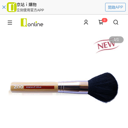
京站ｉ購物
開啟APP
立刻使用官方APP
0
1
/
1