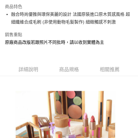
6 期 0 利率 每期
NT$202
21家銀行
商品特色
合作金庫商業銀行
第一商業銀行
LINE Pay
融合時尚優雅與環保美麗的設計 法國原裝進口原木質感風格 超
華南商業銀行
彰化商業銀行
細纖維合成毛刷 (非使用動物毛髮製作) 細緻觸感不刺激
Apple Pay
上海商業儲蓄銀行
台北富邦商業銀行
國泰世華商業銀行
兆豐國際商業銀行
街口支付
銷售重點
臺灣中小企業銀行
台中商業銀行
原廠商品改版若跟照片不同批時，請以收到實體為主
匯豐（台灣）商業銀行
華泰商業銀行
悠遊付
聯邦商業銀行
遠東國際商業銀行
元大商業銀行
永豐商業銀行
Google Pay
玉山商業銀行
星展（台灣）商業銀行
台新國際商業銀行
中國信託商業銀行
全盈+PAY
詳細說明
商品規格
相關推薦
台灣樂天信用卡公司
大哥付你分期
相關說明
【大哥付你分期使用說明】
AFTEE先享後付
1.本服務由台灣大哥大提供，台灣大哥大用戶可立即使用無須另外申請。
2.付款方式選擇「大哥付你分期」，訂單成立後會自動跳轉到大哥付的交易
相關說明
流程，驗證手機門號後，選擇欲分期的期數、繳款截止日，確認付款後即完
【關於「AFTEE先享後付」】
成交易。
ATM付款
AFTEE先享後付是「在收到商品之後才付款」的支付方式。 讓您購物簡單
3.實際核准額度、可分期數及費用金額請依後續交易確認頁面所載為準。
便利好安心！
4.訂單成立30分鐘內，如未前往確認交易或遇審核未通過，訂單將自動取
１．簡單：不需註冊會員、不需綁卡、不需儲值。
運送方式
消。如遇「轉專審核」未通過狀況，表示未達大哥付你分期系統評分，恕無
２．便利：只要手機號碼，簡訊認證，即可結帳。