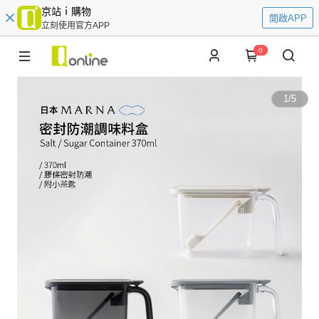
京站ｉ購物
開啟APP
立刻使用官方APP
0
1
/
5