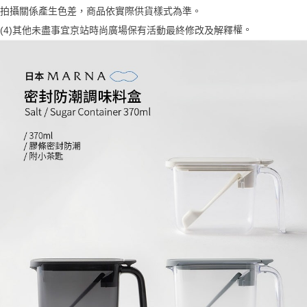
拍攝關係產生色差，商品依實際供貨樣式為準。
1.分期款項不併入電信帳單，「大哥付你分期」於每月結算日後寄送繳費提
每筆NT$70，滿NT$1,000(含以上)免運費
【「AFTEE先享後付」結帳流程】
醒簡訊。
１．於結帳方式選擇「AFTEE先享後付」後，將跳轉至「AFTEE先享後付」
權。
(4)
其他未盡事宜
京站時尚廣場保有活動最終修改及解釋
2.透過簡訊連結打開帳單後，可選擇「超商條碼／台灣大直營門市／銀行轉
付款後7-11取貨
結帳頁面，進行簡訊認證並確認金額後，即可完成結帳。
帳／街口支付／iPASS MONEY」等通路繳費。
２．訂單成立數日內，您將收到繳費通知簡訊。
每筆NT$70，滿NT$1,000(含以上)免運費
３．收到繳費通知簡訊後14天內，點擊此簡訊中的連結，可透過四大超商／
【注意事項】
ATM／網路銀行／等多元方式進行付款，方視為交易完成。
宅配
1.本服務係由「台灣大哥大股份有限公司」（以下簡稱本公司）所提供，讓
※ 請注意：結帳手續完成當下不需立刻繳費，但若您需要取消訂單，請聯絡
用戶於交易時，得透過本服務購買商品或服務，並由商店將買賣／分期付款
每筆NT$100，滿NT$1,200(含以上)免運費
購買商品的店家。未經商家同意取消之訂單仍視為有效，需透過AFTEE先享
買賣價金債權讓與本公司後，依約使用本公司帳單繳交帳款。
後付繳納相關費用。
2.基於同意付款使用「大哥付你分期」之契約關係目的，商店將以您的個人
京站台北店客服中心(1F星巴克旁) 即日起不提供京站紙袋，取件時
※ 交易是否成功請以「AFTEE先享後付 」之結帳頁面顯示為準，若有關於
資料（包含姓名、電話或地址）提供予台灣大哥大進項蒐集、處理及利用，
是否繳費成功／繳費後需取消欲退款等相關疑問，請聯繫「AFTEE先享後付
請自備購物袋，若需購買紙袋可現場詢問
由本公司與您本人進行分期帳單所需資料之確認、核對及更正。
客戶支援中心」
https://netprotections.freshdesk.com/support/home
3.完整用戶服務條款，請詳閱以下連結：
https://oppay.tw/userRule
免運費
【注意事項】
１．透過由恩沛科技股份有限公司提供之「AFTEE先享後付」服務完成之交
易，需依本服務之必要範圍內提供個人資料，並將交易相關給付款項請求債
權轉讓予恩沛科技股份有限公司。
２．關於個人資料處理事宜，請瀏覽以下網址：
https://aftee.tw/terms/#terms3
３．未成年的使用者請事先徵得法定代理人或監護人之同意方可使用
「AFTEE先享後付」，若未經同意申辦者引起之損失，本公司不負相關責
任。
４．使用「AFTEE先享後付」時，將依據個別帳號之用戶狀況，依本公司即
時審查核予不同之上限額度；若仍有額度不足之情形，本公司將視審查結果