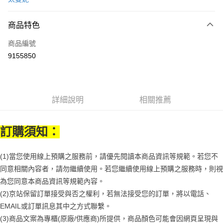
LINE Pay
商品特色
Apple Pay
商品編號
街口支付
9155850
悠遊付
Google Pay
全盈+PAY
詳細說明
相關推薦
大哥付你分期
訂購須知：
相關說明
【大哥付你分期使用說明】
AFTEE先享後付
1.本服務由台灣大哥大提供，台灣大哥大用戶可立即使用無須另外申請。
(1)當您使用線上預購之服務前，請優先閱讀本商品資訊等規範。若您不
2.付款方式選擇「大哥付你分期」，訂單成立後會自動跳轉到大哥付的交易
相關說明
流程，驗證手機門號後，選擇欲分期的期數、繳款截止日，確認付款後即完
同意相關內容者，請勿繼續使用。若您繼續使用線上預購之服務時，則視
【關於「AFTEE先享後付」】
成交易。
ATM付款
為您同意本商品資訊等規範內容。
AFTEE先享後付是「在收到商品之後才付款」的支付方式。 讓您購物簡單
3.實際核准額度、可分期數及費用金額請依後續交易確認頁面所載為準。
便利好安心！
(2)京站保留訂單接受與否之權利，若無法接受您的訂單，將以電話、
4.訂單成立30分鐘內，如未前往確認交易或遇審核未通過，訂單將自動取
１．簡單：不需註冊會員、不需綁卡、不需儲值。
運送方式
消。如遇「轉專審核」未通過狀況，表示未達大哥付你分期系統評分，恕無
EMAIL或訂單訊息其中之方式聯繫。
２．便利：只要手機號碼，簡訊認證，即可結帳。
法說明評估內容。
３．安心：先確認商品／服務後，再付款。
(3)商品文案為專櫃(原廠/供應商)所提供，商品顏色可能會因網頁呈現與
付款後全家取貨
【繳款方式說明】