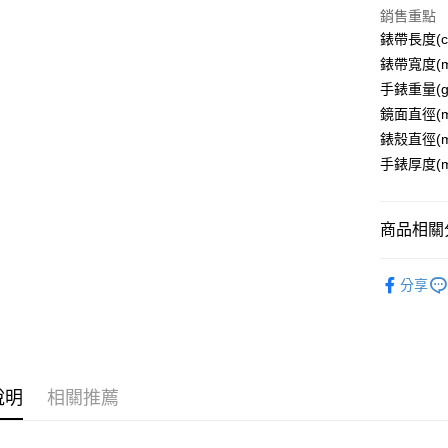
大哥付你
銷售重點
相關說明
錶帶長度(c
【大哥付
AFTEE先
1.本服務
錶帶寬度(m
2.付款方
相關說明
手錶重量(g
流程，驗
【關於「A
鏡面直徑(m
ATM付款
完成交易
AFTEE
3.實際核
便利好安
錶殼直徑(m
4.訂單成
１．簡單
手錶厚度(m
消。如遇
２．便利
運送方式
無法說明
３．安心
【繳款方
付款後全
1.分期款
【「AFT
商品相關分
醒簡訊。
每筆NT$7
１．於結帳
2.透過簡
付」結帳
飾品/配件
帳／街口支
付款後7-1
２．訂單
分享
３．收到繳
飾品/配件
每筆NT$7
【注意事
／ATM／
1.本服務
※ 請注意
宅配
用戶於交
絡購買商品
款買賣價
先享後付
每筆NT$1
2.基於同
※ 交易是
說明
相關推薦
資料（包
是否繳費成
京站台北店
用，由本
付客戶支
請自備購
3.完整用