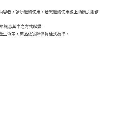
項】
恩沛科技股份有限公司提供之「AFTEE先享後付」服務完成之
關內容者，請勿繼續使用。若您繼續使用線上預購之服務
依本服務之必要範圍內提供個人資料，並將交易相關給付款項請
讓予恩沛科技股份有限公司。
個人資料處理事宜，請瀏覽以下網址：
訂單訊息其中之方式聯繫。
ee.tw/terms/#terms3
係產生色差，商品依實際供貨樣式為準。 
年的使用者請事先徵得法定代理人或監護人之同意方可使用
E先享後付」，若未經同意申辦者引起之損失，本公司不負相關責
AFTEE先享後付」時，將依據個別帳號之用戶狀況，依本公司
核予不同之上限額度；若仍有額度不足之情形，本公司將視審查
用戶進行身份認證。
一人註冊多個帳號或使用他人資訊註冊。若發現惡意使用之情
科技股份有限公司將有權停止該用戶之使用額度並採取法律行