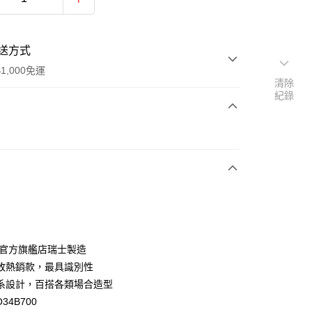
送方式
1,000免運
清除
紀錄
次付款
ch官方旗艦店瑞士製造
y
敗熱銷款，最具識別性
系設計，百搭各類場合造型
34B700