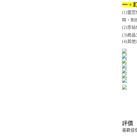
一、
(1)
時，則
(2)
(3)
(4)
其他
評價
喜歡這