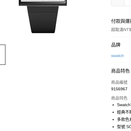
付款與運
超取滿NT$
付款方式
品牌
信用卡一
swatch
LINE Pay
商品特色
Apple Pay
商品編號
街口支付
9156967
商品特色
悠遊付
Swat
Google Pa
經典不
多款色
全盈+PAY
型號:SO