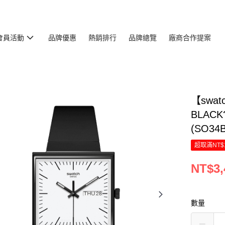
會員活動
品牌優惠
熱銷排行
品牌總覽
廠商合作提案
【swat
BLAC
(SO34B
超取滿NT$
NT$3,
數量