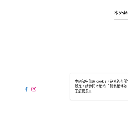
本分類
本網站中使用 cookie，欲查詢有關
設定，請參閱本網站「
隱私權條款
使用 cookie。
了解更多 >