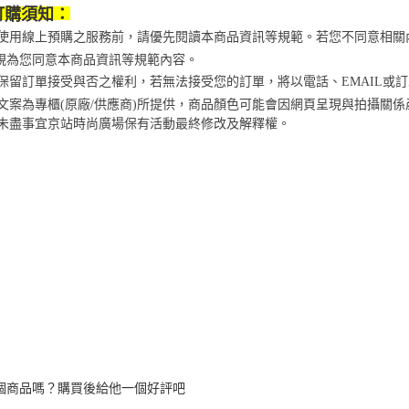
訂購須知：
免運費
【注意事
１．透過由
當您使用線上預購之服務前，請優先閱讀本商品資訊等規範。若您不同意相
交易，需
視為您同意本商品資訊等規範內容。
求債權轉
２．關於
京站保留訂單接受與否之權利，若無法接受您的訂單，將以電話、EMAIL或
https://aft
商品文案為專櫃(原廠/供應商)所提供，商品顏色可能會因網頁呈現與拍攝關
３．未成
未盡事宜
京站時尚廣場保有活動最終修改及解釋權。
「AFTE
任。
４．使用「
即時審查
結果請求
５．嚴禁
形，恩沛
動。
個商品嗎？購買後給他一個好評吧