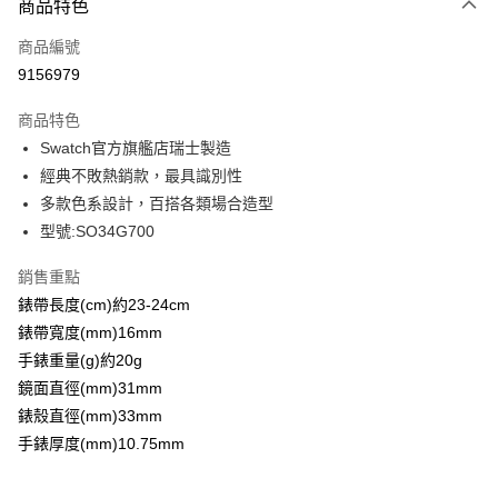
商品特色
Apple Pay
商品編號
街口支付
9156979
悠遊付
商品特色
Google Pay
Swatch官方旗艦店瑞士製造
全盈+PAY
經典不敗熱銷款，最具識別性
多款色系設計，百搭各類場合造型
大哥付你分期
型號:SO34G700
相關說明
【大哥付你分期使用說明】
銷售重點
AFTEE先享後付
1.本服務由台灣大哥大提供，台灣大哥大用戶可立即使用無須另外申請。
錶帶長度(cm)約23-24cm
2.付款方式選擇「大哥付你分期」，訂單成立後會自動跳轉到大哥付的交易
相關說明
流程，驗證手機門號後，選擇欲分期的期數、繳款截止日，確認付款後即完
錶帶寬度(mm)16mm
【關於「AFTEE先享後付」】
成交易。
ATM付款
AFTEE先享後付是「在收到商品之後才付款」的支付方式。 讓您購物簡單
手錶重量(g)約20g
3.實際核准額度、可分期數及費用金額請依後續交易確認頁面所載為準。
便利好安心！
4.訂單成立30分鐘內，如未前往確認交易或遇審核未通過，訂單將自動取
鏡面直徑(mm)31mm
１．簡單：不需註冊會員、不需綁卡、不需儲值。
運送方式
消。如遇「轉專審核」未通過狀況，表示未達大哥付你分期系統評分，恕無
２．便利：只要手機號碼，簡訊認證，即可結帳。
錶殼直徑(mm)33mm
法說明評估內容。
３．安心：先確認商品／服務後，再付款。
付款後全家取貨
手錶厚度(mm)10.75mm
【繳款方式說明】
1.分期款項不併入電信帳單，「大哥付你分期」於每月結算日後寄送繳費提
每筆NT$70，滿NT$1,000(含以上)免運費
【「AFTEE先享後付」結帳流程】
醒簡訊。
１．於結帳方式選擇「AFTEE先享後付」後，將跳轉至「AFTEE先享後付」