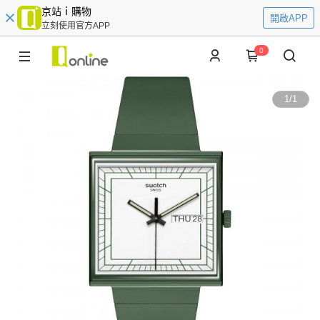
京站ｉ購物
開啟APP
立刻使用官方APP
0
1
/
1