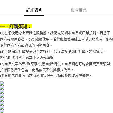
2.透過簡訊連結打開帳單後，可選擇「超商條碼／台灣大直營門市／銀行轉
付款後7-11取貨
結帳頁面，進行簡訊認證並確認金額後，即可完成結帳。
帳／街口支付／iPASS MONEY」等通路繳費。
２．訂單成立數日內，您將收到繳費通知簡訊。
詳細說明
相關推薦
每筆NT$70，滿NT$1,000(含以上)免運費
３．收到繳費通知簡訊後14天內，點擊此簡訊中的連結，可透過四大超商／
【注意事項】
ATM／網路銀行／等多元方式進行付款，方視為交易完成。
宅配
1.本服務係由「台灣大哥大股份有限公司」（以下簡稱本公司）所提供，讓
※ 請注意：結帳手續完成當下不需立刻繳費，但若您需要取消訂單，請聯絡
用戶於交易時，得透過本服務購買商品或服務，並由商店將買賣／分期付款
一、訂購須知：
每筆NT$100，滿NT$1,200(含以上)免運費
購買商品的店家。未經商家同意取消之訂單仍視為有效，需透過AFTEE先享
買賣價金債權讓與本公司後，依約使用本公司帳單繳交帳款。
後付繳納相關費用。
(1)當您使用線上預購之服務前，請優先閱讀本商品資訊等規範。若您不
2.基於同意付款使用「大哥付你分期」之契約關係目的，商店將以您的個人
京站台北店客服中心(1F星巴克旁) 即日起不提供京站紙袋，取件時
※ 交易是否成功請以「AFTEE先享後付 」之結帳頁面顯示為準，若有關於
資料（包含姓名、電話或地址）提供予台灣大哥大進項蒐集、處理及利用，
同意相關內容者，請勿繼續使用。若您繼續使用線上預購之服務時，則視
是否繳費成功／繳費後需取消欲退款等相關疑問，請聯繫「AFTEE先享後付
請自備購物袋，若需購買紙袋可現場詢問
由本公司與您本人進行分期帳單所需資料之確認、核對及更正。
客戶支援中心」
https://netprotections.freshdesk.com/support/home
為您同意本商品資訊等規範內容。
3.完整用戶服務條款，請詳閱以下連結：
https://oppay.tw/userRule
免運費
(2)京站保留訂單接受與否之權利，若無法接受您的訂單，將以電話、
【注意事項】
EMAIL或訂單訊息其中之方式聯繫。
１．透過由恩沛科技股份有限公司提供之「AFTEE先享後付」服務完成之交
易，需依本服務之必要範圍內提供個人資料，並將交易相關給付款項請求債
(3)商品文案為專櫃(原廠/供應商)所提供，商品顏色可能會因網頁呈現與
權轉讓予恩沛科技股份有限公司。
拍攝關係產生色差，商品依實際供貨樣式為準。 
２．關於個人資料處理事宜，請瀏覽以下網址：
(4)
其他未盡事宜
京站時尚廣場保有活動最終修改及解釋權。
https://aftee.tw/terms/#terms3
３．未成年的使用者請事先徵得法定代理人或監護人之同意方可使用
「AFTEE先享後付」，若未經同意申辦者引起之損失，本公司不負相關責
任。
４．使用「AFTEE先享後付」時，將依據個別帳號之用戶狀況，依本公司即
時審查核予不同之上限額度；若仍有額度不足之情形，本公司將視審查結果
請求用戶進行身份認證。
５．嚴禁一人註冊多個帳號或使用他人資訊註冊。若發現惡意使用之情形，
恩沛科技股份有限公司將有權停止該用戶之使用額度並採取法律行動。