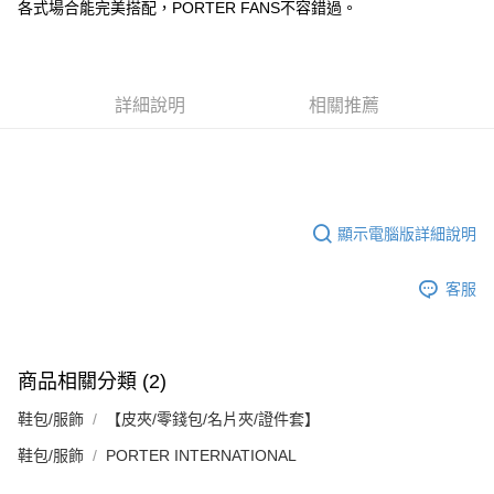
1.分期款項不併入電信帳單，「大哥付你分期」於每月結算日後寄送繳費提
每筆NT$70，滿NT$899(含以上)免運費
各式場合能完美搭配，PORTER FANS不容錯過。
【「AFTEE先享後付」結帳流程】
醒簡訊。
１．於結帳方式選擇「AFTEE先享後付」後，將跳轉至「AFTEE先享後付」
2.透過簡訊連結打開帳單後，可選擇「超商條碼／台灣大直營門市／銀行轉
付款後7-11取貨
結帳頁面，進行簡訊認證並確認金額後，即可完成結帳。
帳／街口支付／iPASS MONEY」等通路繳費。
２．訂單成立數日內，您將收到繳費通知簡訊。
每筆NT$70，滿NT$899(含以上)免運費
３．收到繳費通知簡訊後14天內，點擊此簡訊中的連結，可透過四大超商／
【注意事項】
詳細說明
相關推薦
ATM／網路銀行／等多元方式進行付款，方視為交易完成。
宅配
1.本服務係由「台灣大哥大股份有限公司」（以下簡稱本公司）所提供，讓
※ 請注意：結帳手續完成當下不需立刻繳費，但若您需要取消訂單，請聯絡
用戶於交易時，得透過本服務購買商品或服務，並由商店將買賣／分期付款
每筆NT$100，滿NT$1,000(含以上)免運費
購買商品的店家。未經商家同意取消之訂單仍視為有效，需透過AFTEE先享
買賣價金債權讓與本公司後，依約使用本公司帳單繳交帳款。
後付繳納相關費用。
2.基於同意付款使用「大哥付你分期」之契約關係目的，商店將以您的個人
京站台北店客服中心(1F星巴克旁) 即日起不提供京站紙袋，取件時
※ 交易是否成功請以「AFTEE先享後付 」之結帳頁面顯示為準，若有關於
資料（包含姓名、電話或地址）提供予台灣大哥大進項蒐集、處理及利用，
是否繳費成功／繳費後需取消欲退款等相關疑問，請聯繫「AFTEE先享後付
請自備購物袋，若需購買紙袋可現場詢問
由本公司與您本人進行分期帳單所需資料之確認、核對及更正。
客戶支援中心」
https://netprotections.freshdesk.com/support/home
顯示電腦版詳細說明
3.完整用戶服務條款，請詳閱以下連結：
https://oppay.tw/userRule
免運費
【注意事項】
客服
１．透過由恩沛科技股份有限公司提供之「AFTEE先享後付」服務完成之交
易，需依本服務之必要範圍內提供個人資料，並將交易相關給付款項請求債
權轉讓予恩沛科技股份有限公司。
２．關於個人資料處理事宜，請瀏覽以下網址：
https://aftee.tw/terms/#terms3
商品相關分類 (2)
３．未成年的使用者請事先徵得法定代理人或監護人之同意方可使用
「AFTEE先享後付」，若未經同意申辦者引起之損失，本公司不負相關責
鞋包/服飾
【皮夾/零錢包/名片夾/證件套】
任。
４．使用「AFTEE先享後付」時，將依據個別帳號之用戶狀況，依本公司即
鞋包/服飾
PORTER INTERNATIONAL
時審查核予不同之上限額度；若仍有額度不足之情形，本公司將視審查結果
請求用戶進行身份認證。