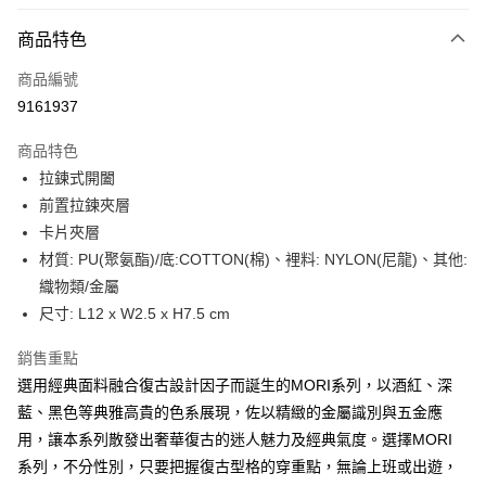
LINE Pay
商品特色
Apple Pay
商品編號
街口支付
9161937
悠遊付
商品特色
Google Pay
拉鍊式開闔
全盈+PAY
前置拉鍊夾層
卡片夾層
大哥付你分期
材質: PU(聚氨酯)/底:COTTON(棉)、裡料: NYLON(尼龍)、其他:
相關說明
織物類/金屬
【大哥付你分期使用說明】
AFTEE先享後付
1.本服務由台灣大哥大提供，台灣大哥大用戶可立即使用無須另外申請。
尺寸: L12 x W2.5 x H7.5 cm
2.付款方式選擇「大哥付你分期」，訂單成立後會自動跳轉到大哥付的交易
相關說明
流程，驗證手機門號後，選擇欲分期的期數、繳款截止日，確認付款後即完
銷售重點
【關於「AFTEE先享後付」】
成交易。
ATM付款
AFTEE先享後付是「在收到商品之後才付款」的支付方式。 讓您購物簡單
選用經典面料融合復古設計因子而誕生的MORI系列，以酒紅、深
3.實際核准額度、可分期數及費用金額請依後續交易確認頁面所載為準。
便利好安心！
4.訂單成立30分鐘內，如未前往確認交易或遇審核未通過，訂單將自動取
藍、黑色等典雅高貴的色系展現，佐以精緻的金屬識別與五金應
１．簡單：不需註冊會員、不需綁卡、不需儲值。
運送方式
消。如遇「轉專審核」未通過狀況，表示未達大哥付你分期系統評分，恕無
２．便利：只要手機號碼，簡訊認證，即可結帳。
用，讓本系列散發出奢華復古的迷人魅力及經典氣度。選擇MORI
法說明評估內容。
３．安心：先確認商品／服務後，再付款。
付款後全家取貨
系列，不分性別，只要把握復古型格的穿重點，無論上班或出遊，
【繳款方式說明】