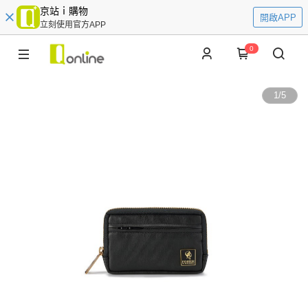
京站ｉ購物
開啟APP
立刻使用官方APP
0
1
/
5