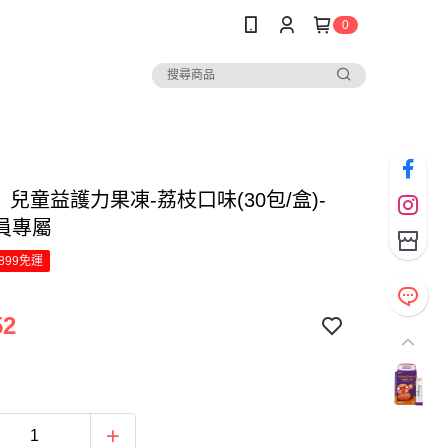
0
】兒童益護力果凍-荔枝口味(30包/盒)-
員專屬
899免運
52