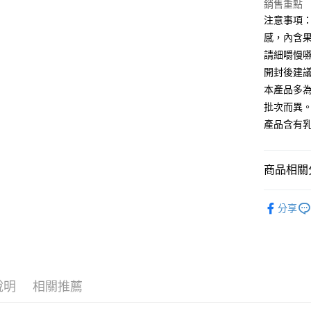
銷售重點
相關說明
注意事項
【大哥付
AFTEE先
1.本服務
感，內含
2.付款方
相關說明
請細嚼慢
流程，驗
【關於「A
開封後建
ATM付款
完成交易
AFTEE
3.實際核
便利好安
本產品多
4.訂單成
１．簡單
批次而異
消。如遇
２．便利
運送方式
無法說明
產品含有乳
３．安心
【繳款方
付款後全
1.分期款
【「AFT
醒簡訊。
每筆NT$7
１．於結帳
商品相關分
2.透過簡
付」結帳
帳／街口支
付款後7-1
２．訂單
美食小吃/
３．收到繳
每筆NT$7
分享
【注意事
／ATM／
美食小吃/
1.本服務
※ 請注意
宅配
用戶於交
絡購買商品
款買賣價
先享後付
每筆NT$1
2.基於同
※ 交易是
資料（包
是否繳費成
京站台北店
說明
相關推薦
用，由本
付客戶支
請自備購
3.完整用