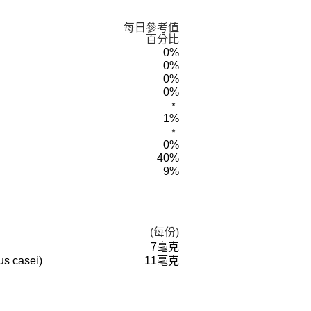
每日參考值
百分比
0%
0%
0%
0%
﹡
1%
﹡
0%
40%
9%
(每份)
7毫克
s casei)
11毫克