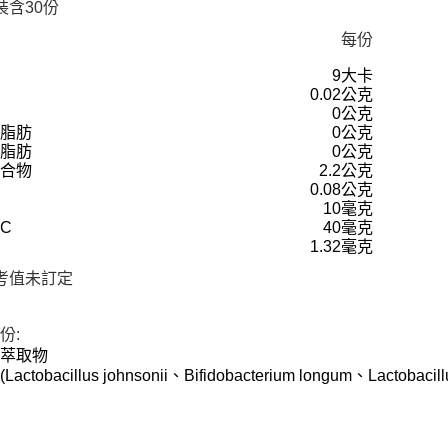
裝含30份
每份
9大卡
質
0.02公克
0公克
脂肪
0公克
脂肪
0公克
化合物
2.2公克
0.08公克
10毫克
C
40毫克
1.32毫克
考值未訂定
份:
籽萃取物
ctobacillus johnsonii、Bifidobacterium longum、Lactobacillu