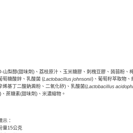
D-山梨醇(甜味劑)、荔枝原汁、玉米糖膠、刺槐豆膠、蒟蒻粉、
葡萄糖酸鋅、乳酸菌 (
)、葡萄籽萃取物、維
Lactobacillus johnsonii
辛烯基丁二酸鈉澱粉、二氧化矽)、乳酸菌(
Lactobacillus acidoph
)、蔗糖素(甜味劑)、米濃縮物。
標示：
份量15公克