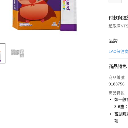
付款與運
超取滿NT$
付款方式
品牌
信用卡一
LAC保健
LINE Pay
商品特色
Apple Pay
商品編號
街口支付
9183756
商品特色
悠遊付
如一般
Google Pa
3-6歳
當您購
全盈+PAY
項
大哥付你