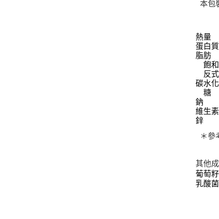
本包
熱量
蛋白
脂肪
飽和
反式
碳水
糖
鈉
維生素
鋅
＊參
其他成
葡萄
乳酸菌(La