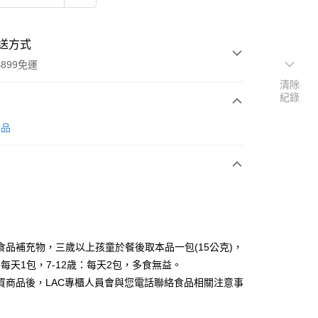
送方式
899免運
清除
紀錄
次付款
食品
食品補充物，三歲以上孩童於餐後取本品一包(15公克)，
y
：每天1包，7-12歳：每天2包，多食無益。
買商品後，LAC專櫃人員會與您電話聯絡食品相關注意事
分期