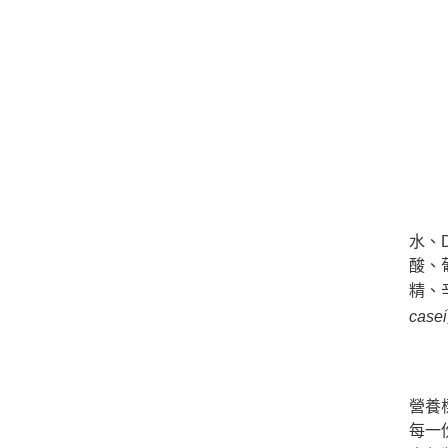
水、
酸、
精、
casei
營養
每一