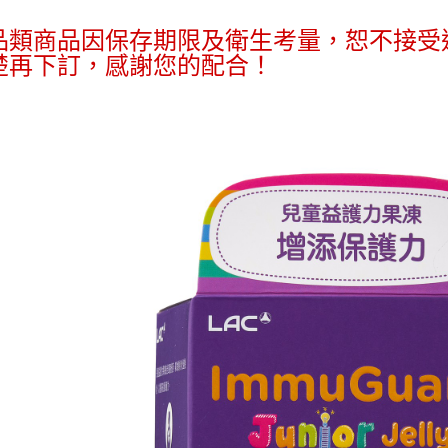
免運費
【注意事
１．透過由
品類商品因保存期限及衛生考量，恕不接受
交易，需
求債權轉
楚再下訂，感謝您的配合！
２．關於
https://aft
３．未成
「AFTE
任。
４．使用「
即時審查
結果請求
５．嚴禁
形，恩沛
動。