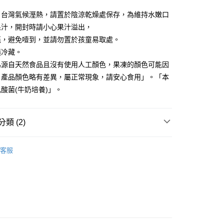
：台灣氣候溼熱，請置於陰涼乾燥處保存，為維持水嫩口
你分期使用說明】
享後付
由台灣大哥大提供，台灣大哥大用戶可立即使用無須另外申請。
果汁，開封時請小心果汁溢出，
式選擇「大哥付你分期」，訂單成立後會自動跳轉到大哥付的交易
嚥，避免噎到，並請勿置於孩童易取處。
證手機門號後，選擇欲分期的期數、繳款截止日，確認付款後即
FTEE先享後付」】
議冷藏。
。
先享後付是「在收到商品之後才付款」的支付方式。 讓您購物簡單
准額度、可分期數及費用金額請依後續交易確認頁面所載為準。
心！
為源自天然食品且沒有使用人工顏色，果凍的顏色可能因
立30分鐘內，如未前往確認交易或遇審核未通過，訂單將自動取
：不需註冊會員、不需綁卡、不需儲值。
。產品顏色略有差異，屬正常現象，請安心食用」。「本
「轉專審核」未通過狀況，表示未達大哥付你分期系統評分，恕
：只要手機號碼，簡訊認證，即可結帳。
評估內容。
酸菌(牛奶培養)」。
：先確認商品／服務後，再付款。
式說明】
家取貨
項不併入電信帳單，「大哥付你分期」於每月結算日後寄送繳費提
EE先享後付」結帳流程】
0，滿NT$899(含以上)免運費
方式選擇「AFTEE先享後付」後，將跳轉至「AFTEE先享後
類 (2)
訊連結打開帳單後，可選擇「超商條碼／台灣大直營門市／銀行轉
頁面，進行簡訊認證並確認金額後，即可完成結帳。
付／iPASS MONEY」等通路繳費。
1取貨
成立數日內，您將收到繳費通知簡訊。
保健食品
【保健食品】
費通知簡訊後14天內，點擊此簡訊中的連結，可透過四大超商
0，滿NT$899(含以上)免運費
客服
項】
網路銀行／等多元方式進行付款，方視為交易完成。
保健食品
LAC保健食品
係由「台灣大哥大股份有限公司」（以下簡稱本公司）所提供，讓
：結帳手續完成當下不需立刻繳費，但若您需要取消訂單，請聯
易時，得透過本服務購買商品或服務，並由商店將買賣／分期付
的店家。未經商家同意取消之訂單仍視為有效，需透過AFTEE
金債權讓與本公司後，依約使用本公司帳單繳交帳款。
繳納相關費用。
00，滿NT$1,000(含以上)免運費
意付款使用「大哥付你分期」之契約關係目的，商店將以您的個人
否成功請以「AFTEE先享後付 」之結帳頁面顯示為準，若有關於
含姓名、電話或地址）提供予台灣大哥大進項蒐集、處理及利
功／繳費後需取消欲退款等相關疑問，請聯繫「AFTEE先享後
客服中心(1F星巴克旁) 即日起不提供京站紙袋，取件時
公司與您本人進行分期帳單所需資料之確認、核對及更正。
援中心」
https://netprotections.freshdesk.com/support/home
物袋，若需購買紙袋可現場詢問
戶服務條款，請詳閱以下連結：
https://oppay.tw/userRule