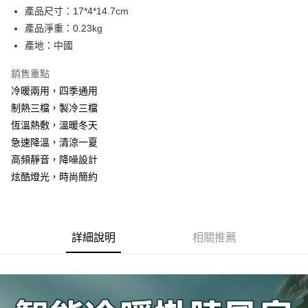
1.分期款項不併入電信帳單，「大哥付你分期」於每月結算日後寄送繳費提
每筆NT$70，滿NT$1,000(含以上)免運費
【「AFTEE先享後付」結帳流程】
產品尺寸：17*4*14.7cm
醒簡訊。
１．於結帳方式選擇「AFTEE先享後付」後，將跳轉至「AFTEE先享後付」
2.透過簡訊連結打開帳單後，可選擇「超商條碼／台灣大直營門市／銀行轉
產品淨重：0.23kg
付款後7-11取貨
結帳頁面，進行簡訊認證並確認金額後，即可完成結帳。
帳／街口支付／iPASS MONEY」等通路繳費。
２．訂單成立數日內，您將收到繳費通知簡訊。
產地：中國
每筆NT$70，滿NT$1,000(含以上)免運費
３．收到繳費通知簡訊後14天內，點擊此簡訊中的連結，可透過四大超商／
【注意事項】
ATM／網路銀行／等多元方式進行付款，方視為交易完成。
銷售重點
宅配
1.本服務係由「台灣大哥大股份有限公司」（以下簡稱本公司）所提供，讓
※ 請注意：結帳手續完成當下不需立刻繳費，但若您需要取消訂單，請聯絡
用戶於交易時，得透過本服務購買商品或服務，並由商店將買賣／分期付款
冷暖兩用，四季通用
每筆NT$100，滿NT$1,200(含以上)免運費
購買商品的店家。未經商家同意取消之訂單仍視為有效，需透過AFTEE先享
買賣價金債權讓與本公司後，依約使用本公司帳單繳交帳款。
後付繳納相關費用。
制熱三檔，製冷三檔
2.基於同意付款使用「大哥付你分期」之契約關係目的，商店將以您的個人
免運優惠
※ 交易是否成功請以「AFTEE先享後付 」之結帳頁面顯示為準，若有關於
恆溫熱敷，溫暖冬天
資料（包含姓名、電話或地址）提供予台灣大哥大進項蒐集、處理及利用，
是否繳費成功／繳費後需取消欲退款等相關疑問，請聯繫「AFTEE先享後付
免運費
由本公司與您本人進行分期帳單所需資料之確認、核對及更正。
急速降溫，清涼一夏
客戶支援中心」
https://netprotections.freshdesk.com/support/home
3.完整用戶服務條款，請詳閱以下連結：
https://oppay.tw/userRule
高頻靜音，降噪設計
京站台北店客服中心(1F星巴克旁) 即日起不提供京站紙袋，取件時
【注意事項】
炫酷燈光，時尚簡約
請自備購物袋，若需購買紙袋可現場詢問
１．透過由恩沛科技股份有限公司提供之「AFTEE先享後付」服務完成之交
易，需依本服務之必要範圍內提供個人資料，並將交易相關給付款項請求債
免運費
權轉讓予恩沛科技股份有限公司。
２．關於個人資料處理事宜，請瀏覽以下網址：
https://aftee.tw/terms/#terms3
詳細說明
相關推薦
３．未成年的使用者請事先徵得法定代理人或監護人之同意方可使用
「AFTEE先享後付」，若未經同意申辦者引起之損失，本公司不負相關責
任。
４．使用「AFTEE先享後付」時，將依據個別帳號之用戶狀況，依本公司即
時審查核予不同之上限額度；若仍有額度不足之情形，本公司將視審查結果
請求用戶進行身份認證。