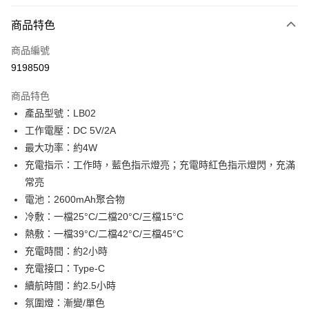
LINE Pay
商品特色
Apple Pay
商品編號
街口支付
9198509
悠遊付
商品特色
Google Pay
產品型號：LB02
全盈+PAY
工作電壓：DC 5V/2A
最大功率：約4W
大哥付你分期
充電指示：工作時，藍色指示燈亮；充電時紅色指示燈閃，充滿
相關說明
常亮
【大哥付你分期使用說明】
AFTEE先享後付
1.本服務由台灣大哥大提供，台灣大哥大用戶可立即使用無須另外申請。
電池：2600mAh聚合物
2.付款方式選擇「大哥付你分期」，訂單成立後會自動跳轉到大哥付的交易
相關說明
冷敷：一檔25°C/二檔20°C/三檔15°C
流程，驗證手機門號後，選擇欲分期的期數、繳款截止日，確認付款後即完
【關於「AFTEE先享後付」】
熱敷：一檔39°C/二檔42°C/三檔45°C
成交易。
ATM付款
AFTEE先享後付是「在收到商品之後才付款」的支付方式。 讓您購物簡單
3.實際核准額度、可分期數及費用金額請依後續交易確認頁面所載為準。
充電時間：約2小時
便利好安心！
4.訂單成立30分鐘內，如未前往確認交易或遇審核未通過，訂單將自動取
１．簡單：不需註冊會員、不需綁卡、不需儲值。
充電接口：Type-C
運送方式
消。如遇「轉專審核」未通過狀況，表示未達大哥付你分期系統評分，恕無
２．便利：只要手機號碼，簡訊認證，即可結帳。
法說明評估內容。
續航時間：約2.5小時
３．安心：先確認商品／服務後，再付款。
付款後全家取貨
【繳款方式說明】
氛圍燈：漸變/單色