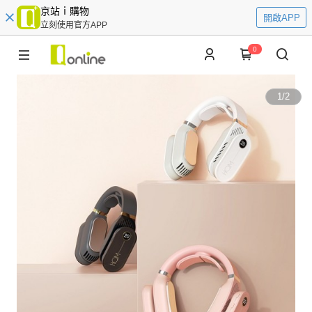
京站ｉ購物
開啟APP
立刻使用官方APP
0
1
/
2