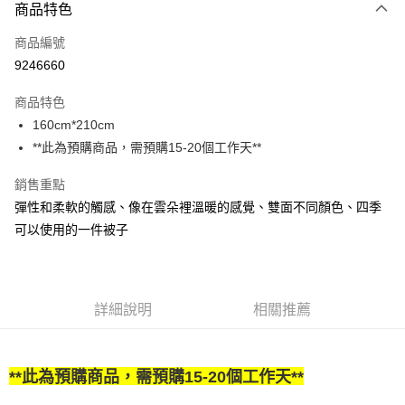
商品特色
Apple Pay
商品編號
街口支付
9246660
悠遊付
商品特色
Google Pay
160cm*210cm
全盈+PAY
**此為預購商品，需預購15-20個工作天**
大哥付你分期
銷售重點
相關說明
彈性和柔軟的觸感、像在雲朵裡溫暖的感覺、雙面不同顏色、四季
【大哥付你分期使用說明】
可以使用的一件被子
AFTEE先享後付
1.本服務由台灣大哥大提供，台灣大哥大用戶可立即使用無須另外申請。
2.付款方式選擇「大哥付你分期」，訂單成立後會自動跳轉到大哥付的交易
相關說明
流程，驗證手機門號後，選擇欲分期的期數、繳款截止日，確認付款後即完
【關於「AFTEE先享後付」】
成交易。
ATM付款
AFTEE先享後付是「在收到商品之後才付款」的支付方式。 讓您購物簡單
3.實際核准額度、可分期數及費用金額請依後續交易確認頁面所載為準。
便利好安心！
詳細說明
相關推薦
4.訂單成立30分鐘內，如未前往確認交易或遇審核未通過，訂單將自動取
１．簡單：不需註冊會員、不需綁卡、不需儲值。
運送方式
消。如遇「轉專審核」未通過狀況，表示未達大哥付你分期系統評分，恕無
２．便利：只要手機號碼，簡訊認證，即可結帳。
法說明評估內容。
３．安心：先確認商品／服務後，再付款。
宅配
【繳款方式說明】
**此為預購商品，需預購15-20個工作天**
1.分期款項不併入電信帳單，「大哥付你分期」於每月結算日後寄送繳費提
每筆NT$100，滿NT$1,000(含以上)免運費
【「AFTEE先享後付」結帳流程】
醒簡訊。