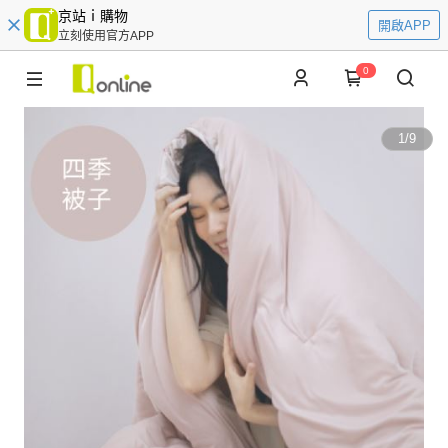
京站ｉ購物
開啟APP
立刻使用官方APP
0
1
/
9