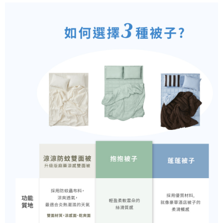
１．於結帳方式選擇「AFTEE先享後付」後，將跳轉至「AFTEE先享後付」
2.透過簡訊連結打開帳單後，可選擇「超商條碼／台灣大直營門市／銀行轉
京站台北店客服中心(1F星巴克旁) 即日起不提供京站紙袋，取件時
結帳頁面，進行簡訊認證並確認金額後，即可完成結帳。
帳／街口支付／iPASS MONEY」等通路繳費。
２．訂單成立數日內，您將收到繳費通知簡訊。
請自備購物袋，若需購買紙袋可現場詢問
３．收到繳費通知簡訊後14天內，點擊此簡訊中的連結，可透過四大超商／
【注意事項】
免運費
ATM／網路銀行／等多元方式進行付款，方視為交易完成。
1.本服務係由「台灣大哥大股份有限公司」（以下簡稱本公司）所提供，讓
※ 請注意：結帳手續完成當下不需立刻繳費，但若您需要取消訂單，請聯絡
用戶於交易時，得透過本服務購買商品或服務，並由商店將買賣／分期付款
購買商品的店家。未經商家同意取消之訂單仍視為有效，需透過AFTEE先享
買賣價金債權讓與本公司後，依約使用本公司帳單繳交帳款。
後付繳納相關費用。
2.基於同意付款使用「大哥付你分期」之契約關係目的，商店將以您的個人
※ 交易是否成功請以「AFTEE先享後付 」之結帳頁面顯示為準，若有關於
資料（包含姓名、電話或地址）提供予台灣大哥大進項蒐集、處理及利用，
是否繳費成功／繳費後需取消欲退款等相關疑問，請聯繫「AFTEE先享後付
由本公司與您本人進行分期帳單所需資料之確認、核對及更正。
客戶支援中心」
https://netprotections.freshdesk.com/support/home
3.完整用戶服務條款，請詳閱以下連結：
https://oppay.tw/userRule
【注意事項】
１．透過由恩沛科技股份有限公司提供之「AFTEE先享後付」服務完成之交
易，需依本服務之必要範圍內提供個人資料，並將交易相關給付款項請求債
權轉讓予恩沛科技股份有限公司。
２．關於個人資料處理事宜，請瀏覽以下網址：
https://aftee.tw/terms/#terms3
３．未成年的使用者請事先徵得法定代理人或監護人之同意方可使用
「AFTEE先享後付」，若未經同意申辦者引起之損失，本公司不負相關責
任。
４．使用「AFTEE先享後付」時，將依據個別帳號之用戶狀況，依本公司即
時審查核予不同之上限額度；若仍有額度不足之情形，本公司將視審查結果
請求用戶進行身份認證。
５．嚴禁一人註冊多個帳號或使用他人資訊註冊。若發現惡意使用之情形，