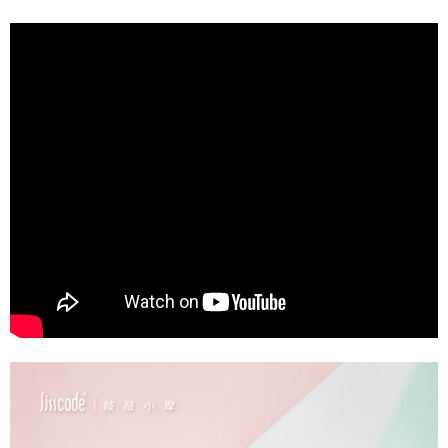
３．安心：先確認商品／服務後，再付款。
付款後全家取貨
【繳款方式說明】
1.分期款項不併入電信帳單，「大哥付你分期」於每月結算日後寄送繳費提
每筆NT$70，滿NT$899(含以上)免運費
【「AFTEE先享後付」結帳流程】
醒簡訊。
１．於結帳方式選擇「AFTEE先享後付」後，將跳轉至「AFTEE先享後付」
2.透過簡訊連結打開帳單後，可選擇「超商條碼／台灣大直營門市／銀行轉
付款後7-11取貨
結帳頁面，進行簡訊認證並確認金額後，即可完成結帳。
帳／街口支付／iPASS MONEY」等通路繳費。
２．訂單成立數日內，您將收到繳費通知簡訊。
每筆NT$70，滿NT$899(含以上)免運費
３．收到繳費通知簡訊後14天內，點擊此簡訊中的連結，可透過四大超商／
【注意事項】
ATM／網路銀行／等多元方式進行付款，方視為交易完成。
宅配
1.本服務係由「台灣大哥大股份有限公司」（以下簡稱本公司）所提供，讓
※ 請注意：結帳手續完成當下不需立刻繳費，但若您需要取消訂單，請聯絡
用戶於交易時，得透過本服務購買商品或服務，並由商店將買賣／分期付款
每筆NT$100，滿NT$1,000(含以上)免運費
購買商品的店家。未經商家同意取消之訂單仍視為有效，需透過AFTEE先享
買賣價金債權讓與本公司後，依約使用本公司帳單繳交帳款。
後付繳納相關費用。
2.基於同意付款使用「大哥付你分期」之契約關係目的，商店將以您的個人
京站台北店客服中心(1F星巴克旁) 即日起不提供京站紙袋，取件時
※ 交易是否成功請以「AFTEE先享後付 」之結帳頁面顯示為準，若有關於
資料（包含姓名、電話或地址）提供予台灣大哥大進項蒐集、處理及利用，
是否繳費成功／繳費後需取消欲退款等相關疑問，請聯繫「AFTEE先享後付
請自備購物袋，若需購買紙袋可現場詢問
由本公司與您本人進行分期帳單所需資料之確認、核對及更正。
客戶支援中心」
https://netprotections.freshdesk.com/support/home
3.完整用戶服務條款，請詳閱以下連結：
https://oppay.tw/userRule
免運費
【注意事項】
１．透過由恩沛科技股份有限公司提供之「AFTEE先享後付」服務完成之交
易，需依本服務之必要範圍內提供個人資料，並將交易相關給付款項請求債
權轉讓予恩沛科技股份有限公司。
２．關於個人資料處理事宜，請瀏覽以下網址：
https://aftee.tw/terms/#terms3
３．未成年的使用者請事先徵得法定代理人或監護人之同意方可使用
「AFTEE先享後付」，若未經同意申辦者引起之損失，本公司不負相關責
任。
４．使用「AFTEE先享後付」時，將依據個別帳號之用戶狀況，依本公司即