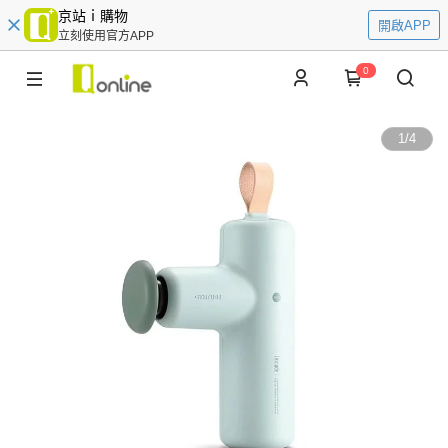
京站ｉ購物
開啟APP
立刻使用官方APP
0
1
/
4