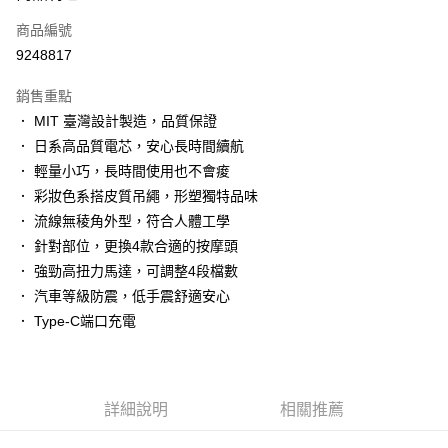
合作金庫商業銀行
第一商業銀行
LINE Pay
商品編號
華南商業銀行
彰化商業銀行
9248817
Apple Pay
上海商業儲蓄銀行
台北富邦商業銀行
國泰世華商業銀行
兆豐國際商業銀行
銷售重點
街口支付
臺灣中小企業銀行
台中商業銀行
． MIT 臺灣設計製造，品質保證
匯豐（台灣）商業銀行
華泰商業銀行
悠遊付
． 日系高品質電芯，安心長時間續航
聯邦商業銀行
遠東國際商業銀行
元大商業銀行
永豐商業銀行
． 輕量小巧，長時間使用也不會痠
Google Pay
玉山商業銀行
星展（台灣）商業銀行
． 彩妝色系搭皮質吊繩，形塑獨特品味
台新國際商業銀行
中國信託商業銀行
全盈+PAY
． 流線無稜角外型，符合人體工學
台灣樂天信用卡公司
． 針對部位，更換4款合適的按摩頭
大哥付你分期
． 強勁高扭力馬達，可調整4段檔數
相關說明
． 汽車等級防震，低手震舒適安心
【大哥付你分期使用說明】
AFTEE先享後付
1.本服務由台灣大哥大提供，台灣大哥大用戶可立即使用無須另外申請。
． Type-C端口充電
2.付款方式選擇「大哥付你分期」，訂單成立後會自動跳轉到大哥付的交易
相關說明
流程，驗證手機門號後，選擇欲分期的期數、繳款截止日，確認付款後即完
【關於「AFTEE先享後付」】
成交易。
ATM付款
AFTEE先享後付是「在收到商品之後才付款」的支付方式。 讓您購物簡單
3.實際核准額度、可分期數及費用金額請依後續交易確認頁面所載為準。
便利好安心！
4.訂單成立30分鐘內，如未前往確認交易或遇審核未通過，訂單將自動取
詳細說明
相關推薦
１．簡單：不需註冊會員、不需綁卡、不需儲值。
運送方式
消。如遇「轉專審核」未通過狀況，表示未達大哥付你分期系統評分，恕無
２．便利：只要手機號碼，簡訊認證，即可結帳。
法說明評估內容。