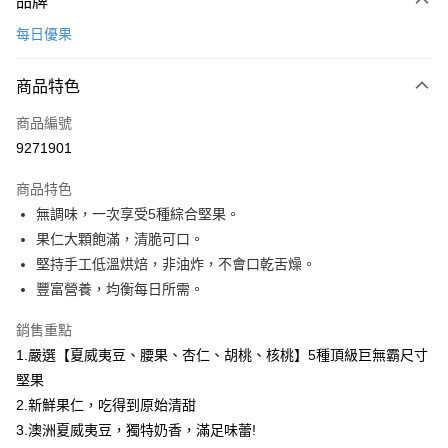
品牌
信用卡一次付款
每日優果
LINE Pay
商品特色
Apple Pay
商品編號
街口支付
9271901
悠遊付
商品特色
Google Pay
無調味，一次享受5種綜合堅果。
全盈+PAY
果仁大顆飽滿，清脆可口。
堅持手工低溫烘焙，非油炸，不會口乾舌燥。
大哥付你分期
豐富營養，均衡每日所需。
相關說明
【大哥付你分期使用說明】
銷售重點
AFTEE先享後付
1.本服務由台灣大哥大提供，台灣大哥大用戶可立即使用無須另外申請。
1.嚴選【夏威夷豆、腰果、杏仁、胡桃、核桃】5種頂級巨無霸尺寸
2.付款方式選擇「大哥付你分期」，訂單成立後會自動跳轉到大哥付的交易
相關說明
流程，驗證手機門號後，選擇欲分期的期數、繳款截止日，確認付款後即完
堅果
【關於「AFTEE先享後付」】
成交易。
ATM付款
AFTEE先享後付是「在收到商品之後才付款」的支付方式。 讓您購物簡單
2.新鮮果仁，吃得到原始清甜
3.實際核准額度、可分期數及費用金額請依後續交易確認頁面所載為準。
便利好安心！
4.訂單成立30分鐘內，如未前往確認交易或遇審核未通過，訂單將自動取
3.澳洲夏威夷豆，獨特奶香，滿足味蕾!
１．簡單：不需註冊會員、不需綁卡、不需儲值。
運送方式
消。如遇「轉專審核」未通過狀況，表示未達大哥付你分期系統評分，恕無