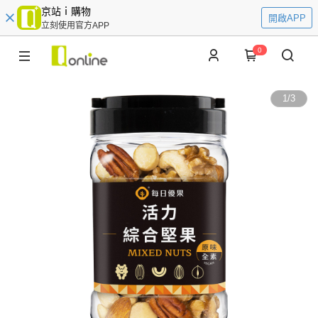
京站ｉ購物
開啟APP
立刻使用官方APP
0
1
/
3