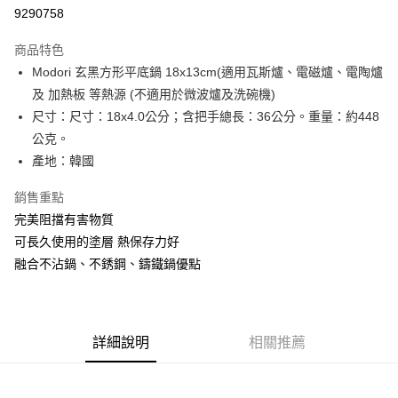
9290758
悠遊付
商品特色
Google Pay
Modori 玄黑方形平底鍋 18x13cm(適用瓦斯爐、電磁爐、電陶爐
全盈+PAY
及 加熱板 等熱源 (不適用於微波爐及洗碗機)
尺寸：尺寸：18x4.0公分；含把手總長：36公分。重量：約448
大哥付你分期
公克。
相關說明
產地：韓國
【大哥付你分期使用說明】
AFTEE先享後付
1.本服務由台灣大哥大提供，台灣大哥大用戶可立即使用無須另外申請。
銷售重點
2.付款方式選擇「大哥付你分期」，訂單成立後會自動跳轉到大哥付的交易
相關說明
流程，驗證手機門號後，選擇欲分期的期數、繳款截止日，確認付款後即完
完美阻擋有害物質
【關於「AFTEE先享後付」】
成交易。
ATM付款
AFTEE先享後付是「在收到商品之後才付款」的支付方式。 讓您購物簡單
可長久使用的塗層 熱保存力好
3.實際核准額度、可分期數及費用金額請依後續交易確認頁面所載為準。
便利好安心！
4.訂單成立30分鐘內，如未前往確認交易或遇審核未通過，訂單將自動取
融合不沾鍋、不銹鋼、鑄鐵鍋優點
１．簡單：不需註冊會員、不需綁卡、不需儲值。
運送方式
消。如遇「轉專審核」未通過狀況，表示未達大哥付你分期系統評分，恕無
２．便利：只要手機號碼，簡訊認證，即可結帳。
法說明評估內容。
３．安心：先確認商品／服務後，再付款。
宅配
【繳款方式說明】
1.分期款項不併入電信帳單，「大哥付你分期」於每月結算日後寄送繳費提
每筆NT$100，滿NT$1,200(含以上)免運費
【「AFTEE先享後付」結帳流程】
醒簡訊。
詳細說明
相關推薦
１．於結帳方式選擇「AFTEE先享後付」後，將跳轉至「AFTEE先享後付」
2.透過簡訊連結打開帳單後，可選擇「超商條碼／台灣大直營門市／銀行轉
京站台北店客服中心(1F星巴克旁) 即日起不提供京站紙袋，取件時
結帳頁面，進行簡訊認證並確認金額後，即可完成結帳。
帳／街口支付／iPASS MONEY」等通路繳費。
２．訂單成立數日內，您將收到繳費通知簡訊。
請自備購物袋，若需購買紙袋可現場詢問
３．收到繳費通知簡訊後14天內，點擊此簡訊中的連結，可透過四大超商／