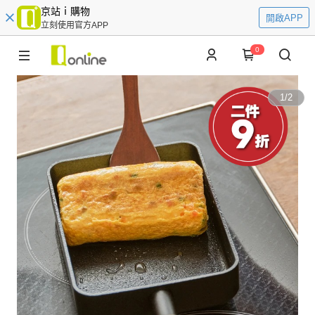
京站ｉ購物
開啟APP
立刻使用官方APP
0
1
/
2