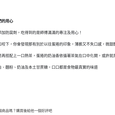
們的用心
添加防腐劑，吃得到的是師傅滿滿的專注及用心！
口咬下，你會發現那有別於以往蛋捲的印象，薄脆又不失口感，微甜
是再搭配上一口熱茶，蛋捲的奶油香依循著茶氣在口中化開，或許就
白、麵粉、奶油及本土甘蔗糖，口口都是食物最真實的味道
個商品嗎？購買後給他一個好評吧