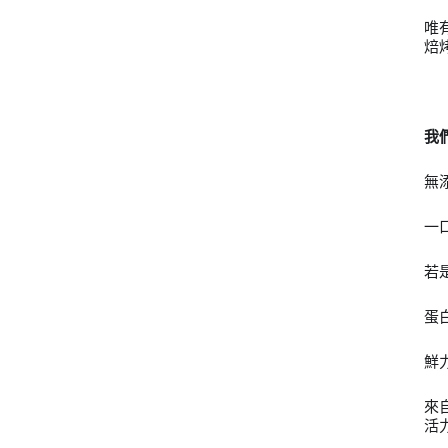
唯
焙
我
無
一
若
蛋
鮮
來
活