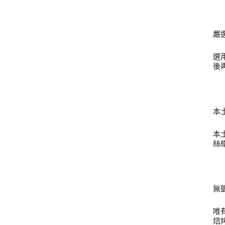
嚴
選
後
本
本
絲
無
唯
焙