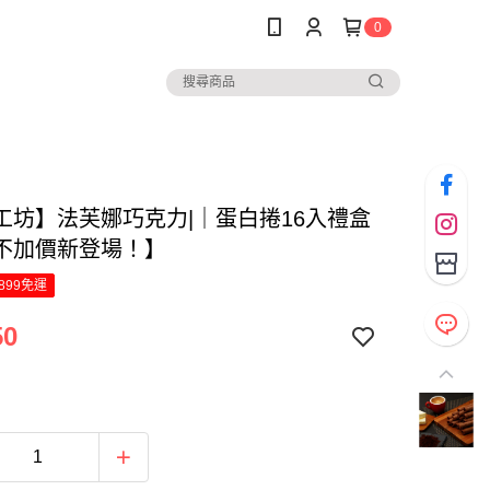
0
工坊】法芙娜巧克力|｜蛋白捲16入禮盒
不加價新登場！】
899免運
50