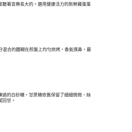
是聽著音樂長大的。選用健康活力的新鮮雞蛋蛋
分混合的麵糊在煎盤上均勻烘烤，香氣撲鼻，最
煉過的白砂糖，甘蔗糖依舊保留了細細微微、絲
膩回甘。