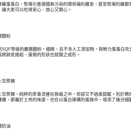
鮮雞蛋蛋白，牧場引進德國無污染的環保福利雞舍，甚至牧場的雞都
，讓大家可以吃得安心、放心又開心。
選麵粉
用SQF等級的嚴選麵粉，細緻、且不含人工添加物，與鮮力蛋蛋白充
再將餅皮捲起，蛋捲的形狀也就隨之成形。
土甘蔗糖
土甘蔗糖，純粹的蔗香流連在唇齒之中，但卻又不過度甜膩。別於精
縷縷，那屬於土地的味道，也在以蛋白建構的蛋捲中，增添了幾分細
鹽奶油