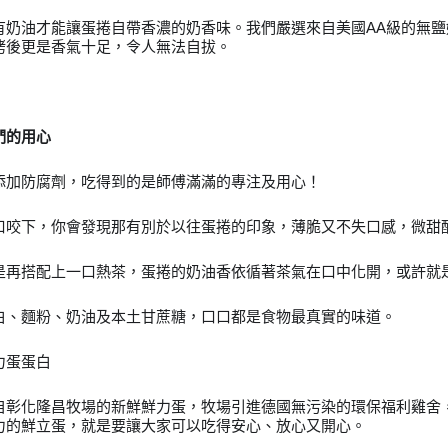
有奶油才能讓蛋捲自帶香濃的奶香味。我們嚴選來自美國AA級的無
烤後更是香氣十足，令人無法自拔。
們的用心
添加防腐劑，吃得到的是師傅滿滿的專注及用心！
口咬下，你會發現那有別於以往蛋捲的印象，薄脆又不失口感，微甜
是再搭配上一口熱茶，蛋捲的奶油香依循著茶氣在口中化開，或許就
白、麵粉、奶油及本土甘蔗糖，口口都是食物最真實的味道。
力蛋蛋白
自彰化隆昌牧場的新鮮鮮力蛋，牧場引進德國無污染的環保福利雞舍
力的鮮立蛋，就是要讓大家可以吃得安心、放心又開心。