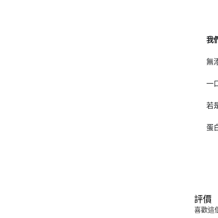
我
無
一
若
蛋
評價
喜歡這