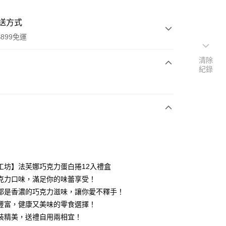
送方式
899免運
清除
紀錄
次付款
工坊】法芙娜巧克力蛋白捲12入禮盒
y
克力口味，滿足你的味蕾享受！
都是香濃的巧克力滋味，讓你愛不釋手！
豐富，健康又美味的零食選擇！
分期
裝精美，送禮自用兩相宜！