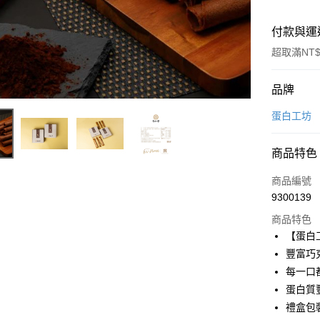
付款與運
超取滿NT$
付款方式
品牌
信用卡一
蛋白工坊
LINE Pay
商品特色
Apple Pay
商品編號
街口支付
9300139
商品特色
悠遊付
【蛋白
Google Pa
豐富巧
每一口
全盈+PAY
蛋白質
大哥付你
禮盒包
相關說明