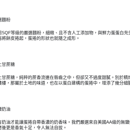
選麵粉
用SQF等級的嚴選麵粉，細緻、且不含人工添加物，與鮮力蛋蛋白充
再將餅皮捲起，蛋捲的形狀也就隨之成形。
土甘蔗糖
土甘蔗糖，純粹的蔗香流連在唇齒之中，但卻又不過度甜膩。別於精
縷縷，那屬於土地的味道，也在以蛋白建構的蛋捲中，增添了幾分細
鹽奶油
有奶油才能讓蛋捲自帶香濃的奶香味。我們嚴選來自美國AA級的無
烤後更是香氣十足，令人無法自拔。