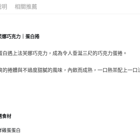
１．透過由
說明
相關推薦
交易，需
求債權轉
２．關於
https://aft
３．未成
「AFTE
芙娜巧克力｜蛋白捲
任。
４．使用「
即時審查
蛋白遇上法芙娜巧克力，成為令人垂涎三尺的巧克力蛋捲。
結果請求
５．嚴禁
形，恩沛
爽的捲體與不過度甜膩的風味，內斂而成熟，一口熱茶配上一口
動。
選食材
鮮雞蛋蛋白