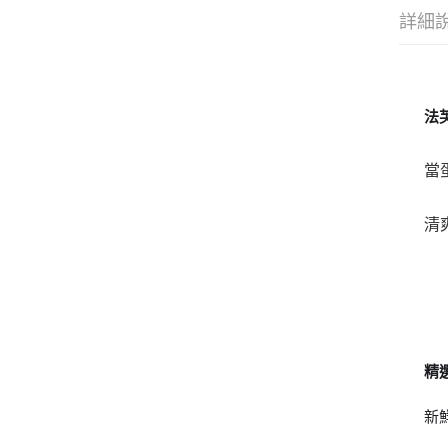
詳細
法
當
清
精
新