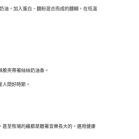
鹽奶油，加入蛋白、麵粉混合而成的麵糊，在低溫
酥脆夾帶著絲絲奶油香。
是人間好時節。
，甚至牧場的雞都是聽著音樂長大的。選用健康