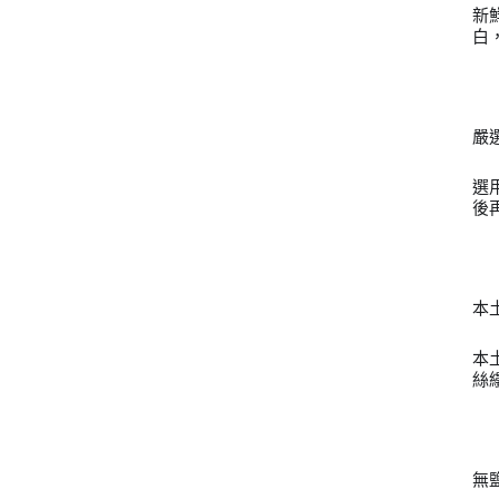
新
白
嚴
選
後
本
本
絲
無