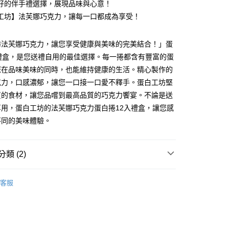
好的伴手禮選擇，展現品味與心意！
你分期使用說明】
享後付
工坊】法芙娜巧克力，讓每一口都成為享受！
由台灣大哥大提供，台灣大哥大用戶可立即使用無須另外申請。
式選擇「大哥付你分期」，訂單成立後會自動跳轉到大哥付的交易
證手機門號後，選擇欲分期的期數、繳款截止日，確認付款後即
FTEE先享後付」】
坊法芙娜巧克力，讓您享受健康與美味的完美結合！」蛋
。
先享後付是「在收到商品之後才付款」的支付方式。 讓您購物簡單
准額度、可分期數及費用金額請依後續交易確認頁面所載為準。
心！
入禮盒，是您送禮自用的最佳選擇。每一捲都含有豐富的蛋
立30分鐘內，如未前往確認交易或遇審核未通過，訂單將自動取
：不需註冊會員、不需綁卡、不需儲值。
您在品味美味的同時，也能維持健康的生活。精心製作的
「轉專審核」未通過狀況，表示未達大哥付你分期系統評分，恕
：只要手機號碼，簡訊認證，即可結帳。
評估內容。
克力，口感濃郁，讓您一口接一口愛不釋手。蛋白工坊堅
：先確認商品／服務後，再付款。
式說明】
質的食材，讓您品嚐到最高品質的巧克力饗宴。不論是送
家取貨
項不併入電信帳單，「大哥付你分期」於每月結算日後寄送繳費提
EE先享後付」結帳流程】
享用，蛋白工坊的法芙娜巧克力蛋白捲12入禮盒，讓您感
0，滿NT$899(含以上)免運費
方式選擇「AFTEE先享後付」後，將跳轉至「AFTEE先享後
訊連結打開帳單後，可選擇「超商條碼／台灣大直營門市／銀行轉
不同的美味體驗。
頁面，進行簡訊認證並確認金額後，即可完成結帳。
付／iPASS MONEY」等通路繳費。
1取貨
成立數日內，您將收到繳費通知簡訊。
費通知簡訊後14天內，點擊此簡訊中的連結，可透過四大超商
0，滿NT$899(含以上)免運費
項】
網路銀行／等多元方式進行付款，方視為交易完成。
類 (2)
係由「台灣大哥大股份有限公司」（以下簡稱本公司）所提供，讓
：結帳手續完成當下不需立刻繳費，但若您需要取消訂單，請聯
易時，得透過本服務購買商品或服務，並由商店將買賣／分期付
的店家。未經商家同意取消之訂單仍視為有效，需透過AFTEE
保健食品
金債權讓與本公司後，依約使用本公司帳單繳交帳款。
【伴手禮】
繳納相關費用。
00，滿NT$1,000(含以上)免運費
客服
意付款使用「大哥付你分期」之契約關係目的，商店將以您的個人
否成功請以「AFTEE先享後付 」之結帳頁面顯示為準，若有關於
保健食品
蛋白工坊
含姓名、電話或地址）提供予台灣大哥大進項蒐集、處理及利
功／繳費後需取消欲退款等相關疑問，請聯繫「AFTEE先享後
客服中心(1F星巴克旁) 即日起不提供京站紙袋，取件時
公司與您本人進行分期帳單所需資料之確認、核對及更正。
援中心」
https://netprotections.freshdesk.com/support/home
物袋，若需購買紙袋可現場詢問
戶服務條款，請詳閱以下連結：
https://oppay.tw/userRule
項】