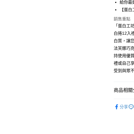
給你最
【大哥付
AFTEE先
【蛋白
1.本服務
2.付款方
相關說明
銷售重點
流程，驗
【關於「A
「蛋白工
ATM付款
完成交易
AFTEE
3.實際核
便利好安
白捲12
4.訂單成
１．簡單
白質，讓
消。如遇
２．便利
運送方式
無法說明
法芙娜巧
３．安心
【繳款方
持使用優
付款後全
1.分期款
【「AFT
禮或自己
醒簡訊。
每筆NT$7
１．於結帳
2.透過簡
受到與眾
付」結帳
帳／街口支
付款後7-1
２．訂單
３．收到繳
每筆NT$7
【注意事
／ATM／
商品相關分
1.本服務
※ 請注意
宅配
用戶於交
絡購買商品
美食小吃/
款買賣價
先享後付
每筆NT$1
分享
2.基於同
※ 交易是
美食小吃/
資料（包
是否繳費成
京站台北店
用，由本
付客戶支
請自備購
3.完整用
免運費
【注意事