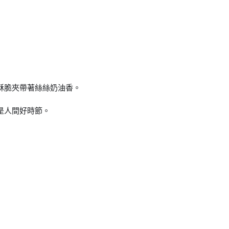
酥脆夾帶著絲絲奶油香。
是人間好時節。