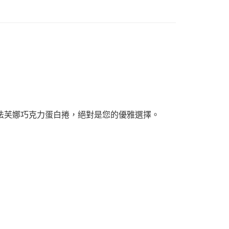
恩沛科技股份有限公司提供之「AFTEE先享後付」服務完成之
依本服務之必要範圍內提供個人資料，並將交易相關給付款項請
讓予恩沛科技股份有限公司。
個人資料處理事宜，請瀏覽以下網址：
ee.tw/terms/#terms3
年的使用者請事先徵得法定代理人或監護人之同意方可使用
E先享後付」，若未經同意申辦者引起之損失，本公司不負相關責
AFTEE先享後付」時，將依據個別帳號之用戶狀況，依本公司
核予不同之上限額度；若仍有額度不足之情形，本公司將視審查
用戶進行身份認證。
一人註冊多個帳號或使用他人資訊註冊。若發現惡意使用之情
科技股份有限公司將有權停止該用戶之使用額度並採取法律行
法芙娜巧克力蛋白捲，絕對是您的優雅選擇。