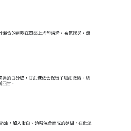
分混合的麵糊在煎盤上均勻烘烤，香氣撲鼻，最
煉過的白砂糖，甘蔗糖依舊保留了細細微微、絲
膩回甘。
鹽奶油，加入蛋白、麵粉混合而成的麵糊，在低溫