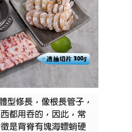
含姓名、電話或地址）提供予台灣大哥大進項蒐集、處理及利
功／繳費後需取消欲退款等相關疑問，請聯繫「AFTEE先享後
公司與您本人進行分期帳單所需資料之確認、核對及更正。
援中心」
https://netprotections.freshdesk.com/support/home
戶服務條款，請詳閱以下連結：
https://oppay.tw/userRule
項】
恩沛科技股份有限公司提供之「AFTEE先享後付」服務完成之
依本服務之必要範圍內提供個人資料，並將交易相關給付款項請
讓予恩沛科技股份有限公司。
個人資料處理事宜，請瀏覽以下網址：
ee.tw/terms/#terms3
年的使用者請事先徵得法定代理人或監護人之同意方可使用
E先享後付」，若未經同意申辦者引起之損失，本公司不負相關責
AFTEE先享後付」時，將依據個別帳號之用戶狀況，依本公司
核予不同之上限額度；若仍有額度不足之情形，本公司將視審查
用戶進行身份認證。
一人註冊多個帳號或使用他人資訊註冊。若發現惡意使用之情
科技股份有限公司將有權停止該用戶之使用額度並採取法律行