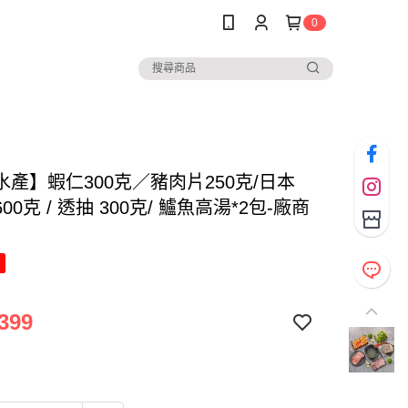
0
水產】蝦仁300克／豬肉片250克/日本
00克 / 透抽 300克/ 鱸魚高湯*2包-廠商
399