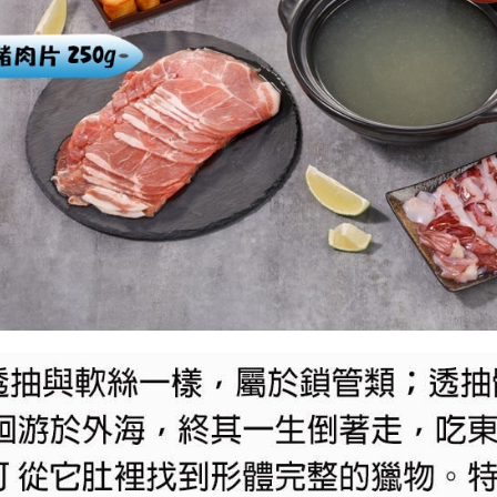
資料（包
是否繳費成
用，由本
付客戶支
3.完整用
【注意事
１．透過由
交易，需
求債權轉
２．關於
https://aft
３．未成
「AFTE
任。
４．使用「
即時審查
結果請求
５．嚴禁
形，恩沛
動。