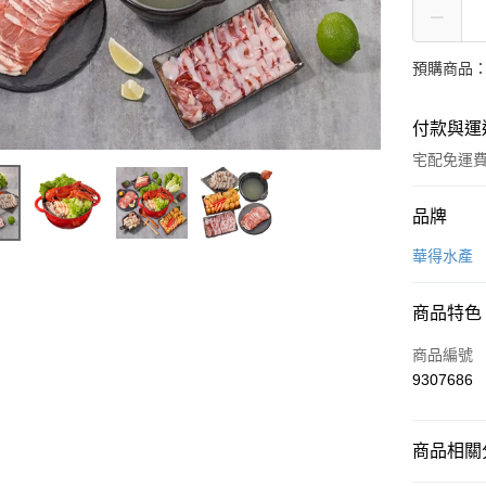
預購商品：
付款與運
宅配免運
付款方式
品牌
信用卡一
華得水產
LINE Pay
商品特色
Apple Pay
商品編號
街口支付
9307686
悠遊付
商品相關分
Google Pa