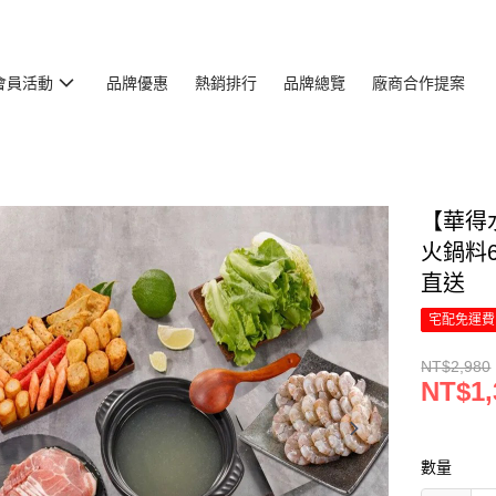
會員活動
品牌優惠
熱銷排行
品牌總覽
廠商合作提案
【華得
火鍋料6
直送
宅配免運費
NT$2,980
NT$1,
數量