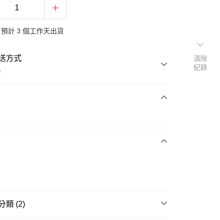
預計 3 個工作天出貨
送方式
清除
紀錄
費
次付款
類 (2)
y