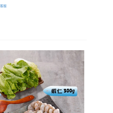
保健食品
【鹹食 (冷凍冷藏)】
客服
保健食品
華得水產
分期
你分期使用說明】
享後付
由台灣大哥大提供，台灣大哥大用戶可立即使用無須另外申請。
式選擇「大哥付你分期」，訂單成立後會自動跳轉到大哥付的交易
證手機門號後，選擇欲分期的期數、繳款截止日，確認付款後即
FTEE先享後付」】
。
先享後付是「在收到商品之後才付款」的支付方式。 讓您購物簡單
准額度、可分期數及費用金額請依後續交易確認頁面所載為準。
心！
立30分鐘內，如未前往確認交易或遇審核未通過，訂單將自動取
：不需註冊會員、不需綁卡、不需儲值。
「轉專審核」未通過狀況，表示未達大哥付你分期系統評分，恕
：只要手機號碼，簡訊認證，即可結帳。
評估內容。
：先確認商品／服務後，再付款。
式說明】
凍7-11取貨(快速到店)
項不併入電信帳單，「大哥付你分期」於每月結算日後寄送繳費提
EE先享後付」結帳流程】
50，滿NT$999(含以上)免運費
方式選擇「AFTEE先享後付」後，將跳轉至「AFTEE先享後
訊連結打開帳單後，可選擇「超商條碼／台灣大直營門市／銀行轉
頁面，進行簡訊認證並確認金額後，即可完成結帳。
付／iPASS MONEY」等通路繳費。
冷凍宅配
成立數日內，您將收到繳費通知簡訊。
費通知簡訊後14天內，點擊此簡訊中的連結，可透過四大超商
50，滿NT$999(含以上)免運費
項】
網路銀行／等多元方式進行付款，方視為交易完成。
係由「台灣大哥大股份有限公司」（以下簡稱本公司）所提供，讓
：結帳手續完成當下不需立刻繳費，但若您需要取消訂單，請聯
宅配免運
易時，得透過本服務購買商品或服務，並由商店將買賣／分期付
的店家。未經商家同意取消之訂單仍視為有效，需透過AFTEE
金債權讓與本公司後，依約使用本公司帳單繳交帳款。
繳納相關費用。
意付款使用「大哥付你分期」之契約關係目的，商店將以您的個人
否成功請以「AFTEE先享後付 」之結帳頁面顯示為準，若有關於