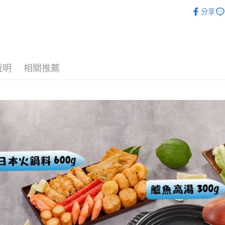
美食小吃/
全盈+PAY
分享
美食小吃/
大哥付你
相關說明
【大哥付
AFTEE先
1.本服務
2.付款方
相關說明
說明
相關推薦
流程，驗
【關於「A
ATM付款
完成交易
AFTEE
3.實際核
便利好安
4.訂單成
１．簡單
消。如遇
２．便利
運送方式
無法說明
３．安心
【繳款方
華得水產-冷
1.分期款
【「AFT
醒簡訊。
每筆NT$1
１．於結帳
2.透過簡
付」結帳
帳／街口支
華得水產-
２．訂單
３．收到繳
每筆NT$1
【注意事
／ATM／
1.本服務
※ 請注意
華得水產-
用戶於交
絡購買商品
款買賣價
先享後付
免運費
2.基於同
※ 交易是