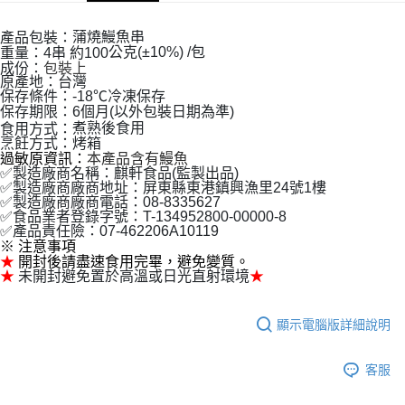
２．便利：只要手機號碼，簡訊認證，即可結帳。
法說明評估內容。
３．安心：先確認商品／服務後，再付款。
華得水產-冷凍7-11取貨(快速到店)
【繳款方式說明】
蒲燒鰻魚串
產品包裝：
1.分期款項不併入電信帳單，「大哥付你分期」於每月結算日後寄送繳費提
公克(±10%)
/包
每筆NT$150，滿NT$999(含以上)免運費
重量：4串 約100
【「AFTEE先享後付」結帳流程】
醒簡訊。
成份：
包裝上
１．於結帳方式選擇「AFTEE先享後付」後，將跳轉至「AFTEE先享後付」
2.透過簡訊連結打開帳單後，可選擇「超商條碼／台灣大直營門市／銀行轉
原產地：台灣
華得水產-冷凍宅配
結帳頁面，進行簡訊認證並確認金額後，即可完成結帳。
帳／街口支付／iPASS MONEY」等通路繳費。
保存條件：-18℃冷凍保存
２．訂單成立數日內，您將收到繳費通知簡訊。
每筆NT$150，滿NT$999(含以上)免運費
保存期限：6個月(以外包裝日期為準)
３．收到繳費通知簡訊後14天內，點擊此簡訊中的連結，可透過四大超商／
煮熟後食用
食用方式：
【注意事項】
ATM／網路銀行／等多元方式進行付款，方視為交易完成。
華得水產-宅配免運
烹飪方式：烤箱
1.本服務係由「台灣大哥大股份有限公司」（以下簡稱本公司）所提供，讓
※ 請注意：結帳手續完成當下不需立刻繳費，但若您需要取消訂單，請聯絡
本產品含有鰻魚
過敏原資訊：
用戶於交易時，得透過本服務購買商品或服務，並由商店將買賣／分期付款
免運費
購買商品的店家。未經商家同意取消之訂單仍視為有效，需透過AFTEE先享
✅製造廠商名稱：麒軒食品(監製出品)
買賣價金債權讓與本公司後，依約使用本公司帳單繳交帳款。
後付繳納相關費用。
✅製造廠商廠商地址：屏東縣東港鎮興漁里24號1樓
2.基於同意付款使用「大哥付你分期」之契約關係目的，商店將以您的個人
※ 交易是否成功請以「AFTEE先享後付 」之結帳頁面顯示為準，若有關於
✅製造廠商廠商電話：08-8335627
資料（包含姓名、電話或地址）提供予台灣大哥大進項蒐集、處理及利用，
✅食品業者登錄字號：T-134952800-00000-8
是否繳費成功／繳費後需取消欲退款等相關疑問，請聯繫「AFTEE先享後付
由本公司與您本人進行分期帳單所需資料之確認、核對及更正。
✅產品責任險：07-462206A10119
客戶支援中心」
https://netprotections.freshdesk.com/support/home
3.完整用戶服務條款，請詳閱以下連結：
https://oppay.tw/userRule
※
注意事項
★
開封後請盡速食用完畢，避免變質。
【注意事項】
★
未開封避免置於高溫或日光直射環境
★
１．透過由恩沛科技股份有限公司提供之「AFTEE先享後付」服務完成之交
易，需依本服務之必要範圍內提供個人資料，並將交易相關給付款項請求債
權轉讓予恩沛科技股份有限公司。
顯示電腦版詳細說明
２．關於個人資料處理事宜，請瀏覽以下網址：
https://aftee.tw/terms/#terms3
３．未成年的使用者請事先徵得法定代理人或監護人之同意方可使用
客服
「AFTEE先享後付」，若未經同意申辦者引起之損失，本公司不負相關責
任。