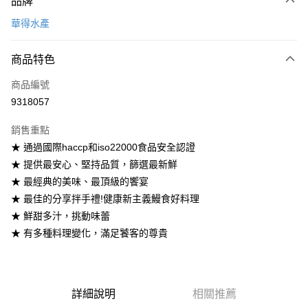
品牌
信用卡一次付款
華得水產
LINE Pay
商品特色
Apple Pay
商品編號
街口支付
9318057
悠遊付
銷售重點
Google Pay
★ 通過國際haccp和iso22000食品安全認證
全盈+PAY
★ 提供最安心、堅持品質，篩選最新鮮
★ 最經典的美味、最頂級的饗宴
大哥付你分期
★ 最佳的分享拌手禮!健康新主義鰻食好料理
相關說明
★ 鮮甜多汁，挑動味蕾
【大哥付你分期使用說明】
AFTEE先享後付
1.本服務由台灣大哥大提供，台灣大哥大用戶可立即使用無須另外申請。
★ 有多種料理變化，滿足饕客的尊貴
2.付款方式選擇「大哥付你分期」，訂單成立後會自動跳轉到大哥付的交易
相關說明
流程，驗證手機門號後，選擇欲分期的期數、繳款截止日，確認付款後即完
【關於「AFTEE先享後付」】
成交易。
ATM付款
AFTEE先享後付是「在收到商品之後才付款」的支付方式。 讓您購物簡單
3.實際核准額度、可分期數及費用金額請依後續交易確認頁面所載為準。
便利好安心！
詳細說明
相關推薦
4.訂單成立30分鐘內，如未前往確認交易或遇審核未通過，訂單將自動取
１．簡單：不需註冊會員、不需綁卡、不需儲值。
運送方式
消。如遇「轉專審核」未通過狀況，表示未達大哥付你分期系統評分，恕無