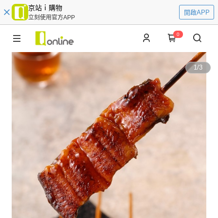
京站ｉ購物
開啟APP
立刻使用官方APP
0
1
/
3