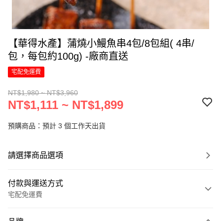
【華得水產】蒲燒小鰻魚串4包/8包組( 4串/
包，每包約100g) -廠商直送
宅配免運費
NT$1,980 ~ NT$3,960
NT$1,111 ~ NT$1,899
預購商品：預計 3 個工作天出貨
請選擇商品選項
付款與運送方式
宅配免運費
付款方式