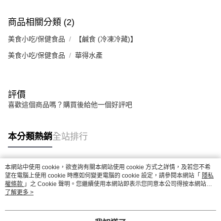
４．使用「AFTEE先享後付」時，將依據個別帳號之用戶狀況，依本公司即
時審查核予不同之上限額度；若仍有額度不足之情形，本公司將視審查結果
商品相關分類 (2)
請求用戶進行身份認證。
５．嚴禁一人註冊多個帳號或使用他人資訊註冊。若發現惡意使用之情形，
美食小吃/保健食品
【鹹食 (冷凍冷藏)】
恩沛科技股份有限公司將有權停止該用戶之使用額度並採取法律行動。
美食小吃/保健食品
華得水產
評價
喜歡這個商品嗎？購買後給他一個好評吧
本分類熱銷
全站排行
本網站中使用 cookie，欲查詢有關本網站使用 cookie 方式之詳情，及若您不希
熱門標籤
望在電腦上使用 cookie 時應如何變更電腦的 cookie 設定，請參閱本網站「
隱私
權條款
」之 Cookie 聲明。您繼續使用本網站即表示您同意本公司得按本網站使
用條款之 Cookie 聲明使用 cookie。
了解更多 >