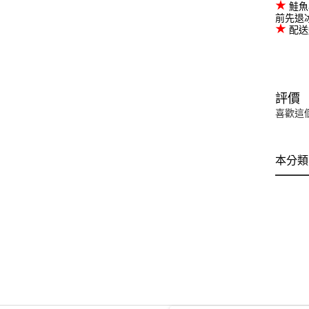
★
鮭魚
前先退
★
配送
評價
喜歡這
本分類