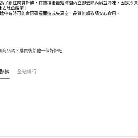
為了鎖住肉質新鮮，在捕撈後最短時間內立即去除內臟並冷凍，因是冷凍
冰去除魚鱗唷！
途中有時可能會因碰撞而造成失真空，品質無虞敬請安心食用。
個商品嗎？購買後給他一個好評吧
熱銷
全站排行