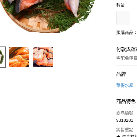
數量
預購商品：
付款與運
宅配免運
付款方式
品牌
信用卡一
華得水產
LINE Pay
商品特色
Apple Pay
商品編號
街口支付
9318281
銷售重點
悠遊付
★ 漂亮橘