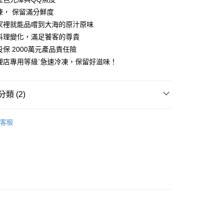
y
凍， 保留滿分鮮度
家裡就能品嚐到大海的原汁原味
料理變化，滿足饕客的尊貴
分期
投保 2000萬元產品責任險
理店專用等級ˋ急速冷凍，保留好滋味！
你分期使用說明】
享後付
由台灣大哥大提供，台灣大哥大用戶可立即使用無須另外申請。
式選擇「大哥付你分期」，訂單成立後會自動跳轉到大哥付的交易
證手機門號後，選擇欲分期的期數、繳款截止日，確認付款後即
類 (2)
FTEE先享後付」】
。
先享後付是「在收到商品之後才付款」的支付方式。 讓您購物簡單
准額度、可分期數及費用金額請依後續交易確認頁面所載為準。
心！
保健食品
【鹹食 (冷凍冷藏)】
立30分鐘內，如未前往確認交易或遇審核未通過，訂單將自動取
：不需註冊會員、不需綁卡、不需儲值。
客服
「轉專審核」未通過狀況，表示未達大哥付你分期系統評分，恕
保健食品
華得水產
：只要手機號碼，簡訊認證，即可結帳。
評估內容。
：先確認商品／服務後，再付款。
式說明】
凍7-11取貨(快速到店)
項不併入電信帳單，「大哥付你分期」於每月結算日後寄送繳費提
EE先享後付」結帳流程】
50，滿NT$999(含以上)免運費
方式選擇「AFTEE先享後付」後，將跳轉至「AFTEE先享後
訊連結打開帳單後，可選擇「超商條碼／台灣大直營門市／銀行轉
頁面，進行簡訊認證並確認金額後，即可完成結帳。
付／iPASS MONEY」等通路繳費。
冷凍宅配
成立數日內，您將收到繳費通知簡訊。
費通知簡訊後14天內，點擊此簡訊中的連結，可透過四大超商
50，滿NT$999(含以上)免運費
項】
網路銀行／等多元方式進行付款，方視為交易完成。
係由「台灣大哥大股份有限公司」（以下簡稱本公司）所提供，讓
：結帳手續完成當下不需立刻繳費，但若您需要取消訂單，請聯
宅配免運
易時，得透過本服務購買商品或服務，並由商店將買賣／分期付
的店家。未經商家同意取消之訂單仍視為有效，需透過AFTEE