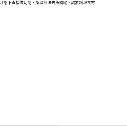
狀態下直接做切割，所以無法去魚鱗呦。請於料理食材