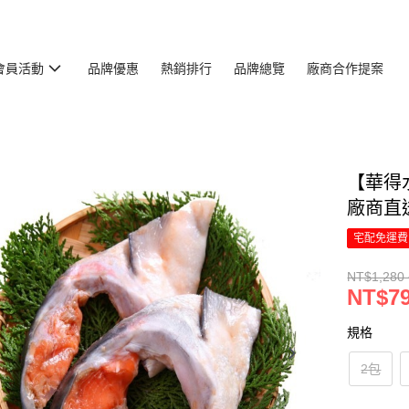
會員活動
品牌優惠
熱銷排行
品牌總覽
廠商合作提案
【華得水
廠商直
宅配免運費
NT$1,280 
NT$79
規格
2包