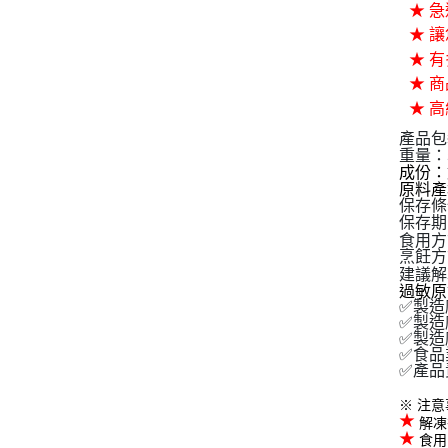
★ 
★ 
★ 
★ 
★ 
產品包
重量：
成份：
原料產
保存條
保存期
食用方
烹飪方
建議解
過敏
✅製造
✅製造
✅製造廠
✅食品業
✅產品責
※
注意
★
解凍
★
食用