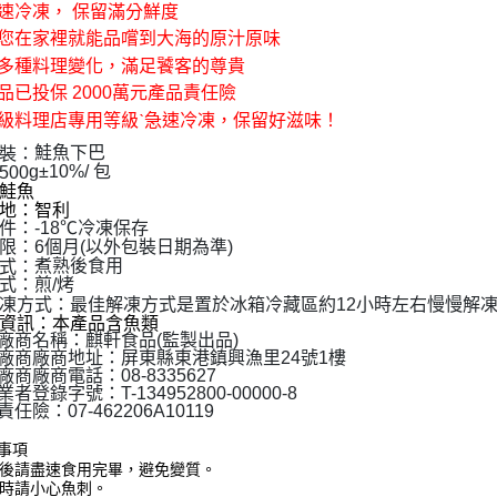
款買賣價
急速冷凍， 保留滿分鮮度
先享後付
免運費
2.基於同
※ 交易是
讓您在家裡就能品嚐到大海的原汁原味
資料（包
是否繳費成
有多種料理變化，滿足饕客的尊貴
用，由本
付客戶支
3.完整用
商品已投保 2000萬元產品責任險
【注意事
高級料理店專用等級ˋ急速冷凍，保留好滋味！
１．透過由
鮭魚下巴
裝：
交易，需
g±10%/ 包
500
求債權轉
鮭魚
２．關於
地：智利
https://aft
件：-18℃冷凍保存
３．未成
限：6個月(以外包裝日期為準)
「AFTE
煮熟後食用
式：
任。
式：煎/烤
４．使用「
凍方式：最佳解凍方式是置於冰箱冷藏區約12小時左右慢慢解
即時審查
原資訊：本產品含魚類
結果請求
廠商名稱：麒軒食品(監製出品)
５．嚴禁
廠商廠商地址：屏東縣東港鎮興漁里24號1樓
形，恩沛
商廠商電話：08-8335627
者登錄字號：T-134952800-00000-8
動。
任險：07-462206A10119
事項
後請盡速食用完畢，避免變質。
時請小心魚刺。