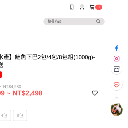
0
產】鮭魚下巴2包/4包/8包組(1000g)-
送
~ NT$4,980
9 ~ NT$2,498
4包
8包