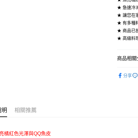
Google Pa
★ 急速冷
★ 讓您在
全盈+PAY
★ 有多種
大哥付你
★ 商品已
相關說明
★ 高級料
【大哥付
AFTEE先
1.本服務
2.付款方
相關說明
流程，驗
商品相關分
【關於「A
ATM付款
完成交易
AFTEE
3.實際核
便利好安
美食小吃/
4.訂單成
１．簡單
分享
消。如遇
美食小吃/
２．便利
運送方式
無法說明
３．安心
【繳款方
華得水產-冷
1.分期款
【「AFT
醒簡訊。
每筆NT$1
１．於結帳
2.透過簡
付」結帳
說明
相關推薦
帳／街口支
華得水產-
２．訂單
３．收到繳
每筆NT$1
【注意事
／ATM／
1.本服務
※ 請注意
漂亮橘紅色光澤與QQ魚皮
華得水產-
用戶於交
絡購買商品