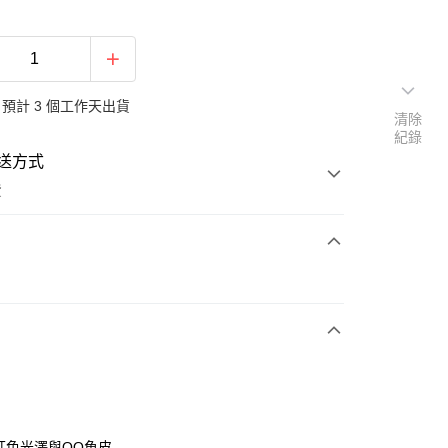
預計 3 個工作天出貨
清除
紀錄
送方式
費
次付款
紅色光澤與QQ魚皮