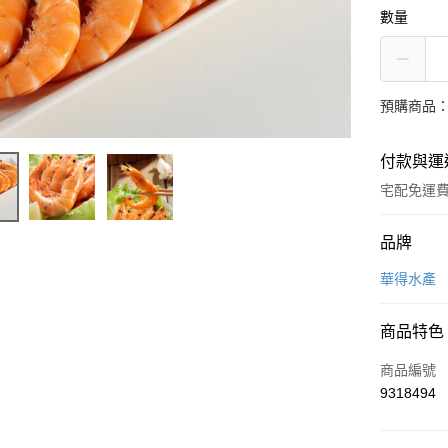
數量
預購商品：
付款與運
宅配免運
付款方式
品牌
信用卡一
華得水產
LINE Pay
商品特色
Apple Pay
商品編號
街口支付
9318494
悠遊付