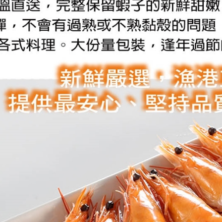
款買賣價
先享後付
免運費
2.基於同
※ 交易是
資料（包
是否繳費成
用，由本
付客戶支
3.完整用
【注意事
１．透過由
交易，需
求債權轉
２．關於
https://aft
３．未成
「AFTE
任。
４．使用「
即時審查
結果請求
５．嚴禁
形，恩沛
動。