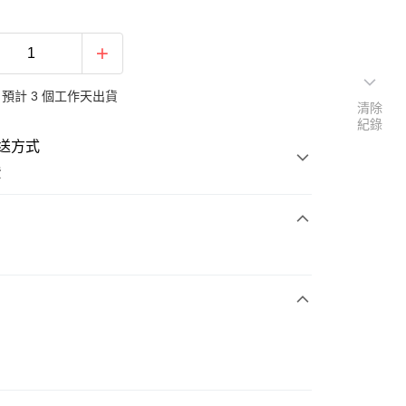
預計 3 個工作天出貨
清除
紀錄
送方式
費
次付款