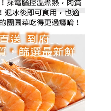
金債權讓與本公司後，依約使用本公司帳單繳交帳款。
繳納相關費用。
意付款使用「大哥付你分期」之契約關係目的，商店將以您的個人
否成功請以「AFTEE先享後付 」之結帳頁面顯示為準，若有關於
含姓名、電話或地址）提供予台灣大哥大進項蒐集、處理及利
功／繳費後需取消欲退款等相關疑問，請聯繫「AFTEE先享後
公司與您本人進行分期帳單所需資料之確認、核對及更正。
援中心」
https://netprotections.freshdesk.com/support/home
戶服務條款，請詳閱以下連結：
https://oppay.tw/userRule
項】
恩沛科技股份有限公司提供之「AFTEE先享後付」服務完成之
依本服務之必要範圍內提供個人資料，並將交易相關給付款項請
讓予恩沛科技股份有限公司。
個人資料處理事宜，請瀏覽以下網址：
ee.tw/terms/#terms3
年的使用者請事先徵得法定代理人或監護人之同意方可使用
E先享後付」，若未經同意申辦者引起之損失，本公司不負相關責
AFTEE先享後付」時，將依據個別帳號之用戶狀況，依本公司
核予不同之上限額度；若仍有額度不足之情形，本公司將視審查
用戶進行身份認證。
一人註冊多個帳號或使用他人資訊註冊。若發現惡意使用之情
科技股份有限公司將有權停止該用戶之使用額度並採取法律行