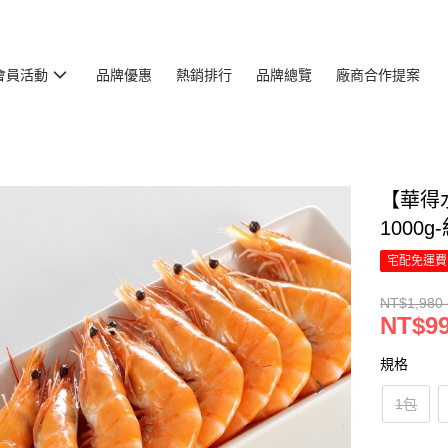
會員活動
品牌優惠
熱銷排行
品牌總覽
廠商合作提案
【華得
1000g
宅配免運費
NT$1,980 
NT$99
規格
1包