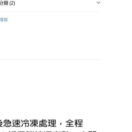
類 (2)
y
保健食品
【鹹食 (冷凍冷藏)】
客服
保健食品
華得水產
分期
你分期使用說明】
享後付
由台灣大哥大提供，台灣大哥大用戶可立即使用無須另外申請。
式選擇「大哥付你分期」，訂單成立後會自動跳轉到大哥付的交易
證手機門號後，選擇欲分期的期數、繳款截止日，確認付款後即
FTEE先享後付」】
。
先享後付是「在收到商品之後才付款」的支付方式。 讓您購物簡單
准額度、可分期數及費用金額請依後續交易確認頁面所載為準。
心！
立30分鐘內，如未前往確認交易或遇審核未通過，訂單將自動取
：不需註冊會員、不需綁卡、不需儲值。
「轉專審核」未通過狀況，表示未達大哥付你分期系統評分，恕
：只要手機號碼，簡訊認證，即可結帳。
評估內容。
：先確認商品／服務後，再付款。
式說明】
凍7-11取貨(快速到店)
項不併入電信帳單，「大哥付你分期」於每月結算日後寄送繳費提
EE先享後付」結帳流程】
50，滿NT$999(含以上)免運費
方式選擇「AFTEE先享後付」後，將跳轉至「AFTEE先享後
訊連結打開帳單後，可選擇「超商條碼／台灣大直營門市／銀行轉
頁面，進行簡訊認證並確認金額後，即可完成結帳。
付／iPASS MONEY」等通路繳費。
冷凍宅配
成立數日內，您將收到繳費通知簡訊。
費通知簡訊後14天內，點擊此簡訊中的連結，可透過四大超商
50，滿NT$999(含以上)免運費
項】
網路銀行／等多元方式進行付款，方視為交易完成。
係由「台灣大哥大股份有限公司」（以下簡稱本公司）所提供，讓
：結帳手續完成當下不需立刻繳費，但若您需要取消訂單，請聯
宅配免運
易時，得透過本服務購買商品或服務，並由商店將買賣／分期付
的店家。未經商家同意取消之訂單仍視為有效，需透過AFTEE