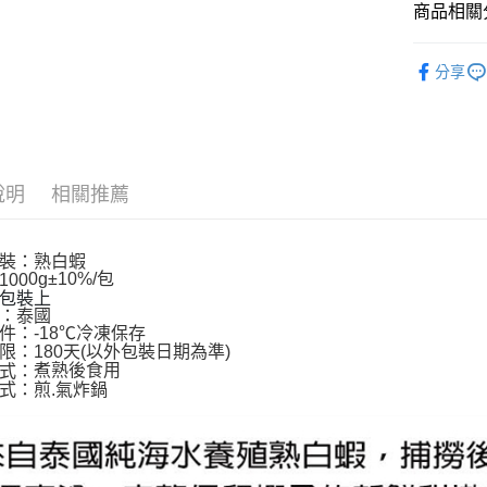
商品相關分
Google Pa
美食小吃/
全盈+PAY
分享
美食小吃/
大哥付你
相關說明
【大哥付
AFTEE先
1.本服務
2.付款方
相關說明
說明
相關推薦
流程，驗
【關於「A
ATM付款
完成交易
AFTEE
3.實際核
便利好安
裝：熟白蝦
4.訂單成
１．簡單
0g±10%/包
100
消。如遇
２．便利
運送方式
包裝上
無法說明
３．安心
：泰國
【繳款方
件：-18℃冷凍保存
華得水產-冷
1.分期款
【「AFT
限：180天(以外包裝日期為準)
醒簡訊。
每筆NT$1
１．於結帳
煮熟後食用
式：
2.透過簡
付」結帳
式：煎.氣炸鍋
帳／街口支
華得水產-
２．訂單
３．收到繳
每筆NT$1
【注意事
／ATM／
1.本服務
※ 請注意
華得水產-
用戶於交
絡購買商品