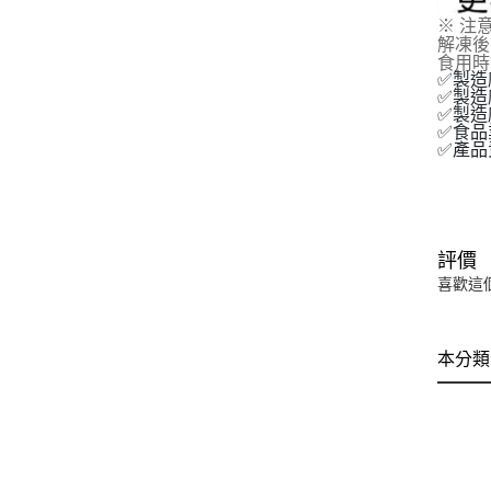
※ 注
解凍後
食用時
✅製造
✅製造
✅製造廠
✅食品業
✅產品責
評價
喜歡這
本分類