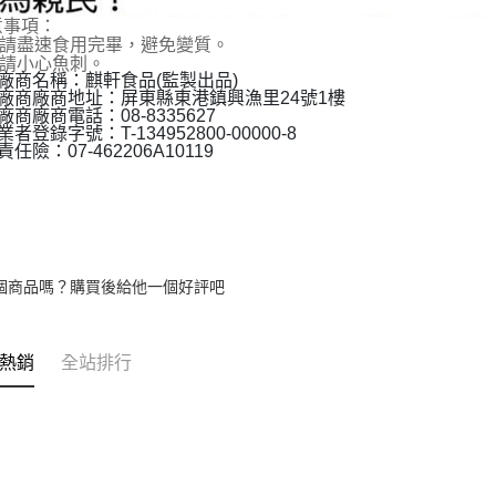
意事項：
請盡速食用完畢，避免變質。
請小心魚刺。
廠商名稱：麒軒食品(監製出品)
廠商廠商地址：屏東縣東港鎮興漁里24號1樓
商廠商電話：08-8335627
者登錄字號：T-134952800-00000-8
任險：07-462206A10119
個商品嗎？購買後給他一個好評吧
熱銷
全站排行