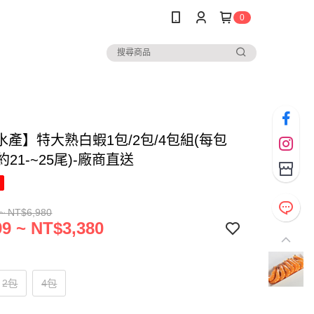
0
水產】特大熟白蝦1包/2包/4包組(每包
-約21-~25尾)-廠商直送
~ NT$6,980
9 ~ NT$3,380
2包
4包