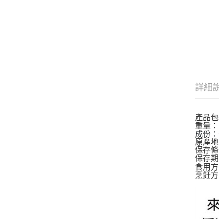
詳細
產品包
重量：
成份：
原產地
保存條
保存期
食用方
烹飪方