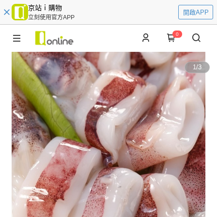
京站ｉ購物
開啟APP
立刻使用官方APP
0
1
/
3