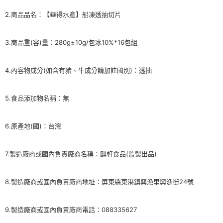
４．使用「AFTEE先享後付」時，將依據個別帳號之用戶狀況，依本公司即
時審查核予不同之上限額度；若仍有額度不足之情形，本公司將視審查結果
2.商品品名：【華得水產】船凍透抽切片
請求用戶進行身份認證。
５．嚴禁一人註冊多個帳號或使用他人資訊註冊。若發現惡意使用之情形，
恩沛科技股份有限公司將有權停止該用戶之使用額度並採取法律行動。
3.商品重(容)量：280g±10g/包冰10%*16包組
4.內容物成分(如含有豬、牛成分請加註國別)：透抽
5.食品添加物名稱：無
6.原產地(國)：台灣
7.製造廠商或國內負責廠商名稱：麒軒食品(監製出品)
8.製造廠商或國內負責廠商地址：屏東縣東港鎮興漁里興漁街24號
9.製造廠商或國內負責廠商電話：088335627