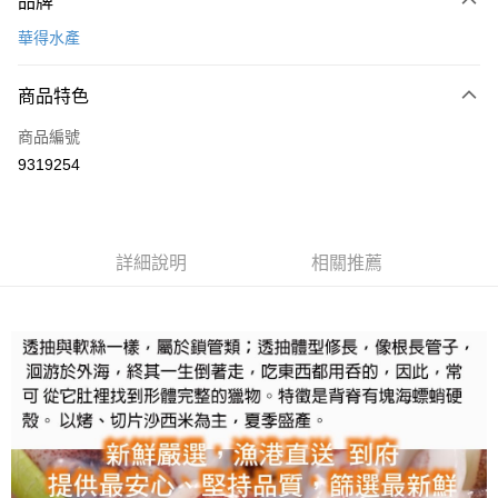
品牌
信用卡一次付款
華得水產
LINE Pay
商品特色
Apple Pay
商品編號
街口支付
9319254
悠遊付
Google Pay
全盈+PAY
詳細說明
相關推薦
大哥付你分期
相關說明
【大哥付你分期使用說明】
AFTEE先享後付
1.本服務由台灣大哥大提供，台灣大哥大用戶可立即使用無須另外申請。
2.付款方式選擇「大哥付你分期」，訂單成立後會自動跳轉到大哥付的交易
相關說明
流程，驗證手機門號後，選擇欲分期的期數、繳款截止日，確認付款後即完
【關於「AFTEE先享後付」】
成交易。
ATM付款
AFTEE先享後付是「在收到商品之後才付款」的支付方式。 讓您購物簡單
3.實際核准額度、可分期數及費用金額請依後續交易確認頁面所載為準。
便利好安心！
4.訂單成立30分鐘內，如未前往確認交易或遇審核未通過，訂單將自動取
１．簡單：不需註冊會員、不需綁卡、不需儲值。
運送方式
消。如遇「轉專審核」未通過狀況，表示未達大哥付你分期系統評分，恕無