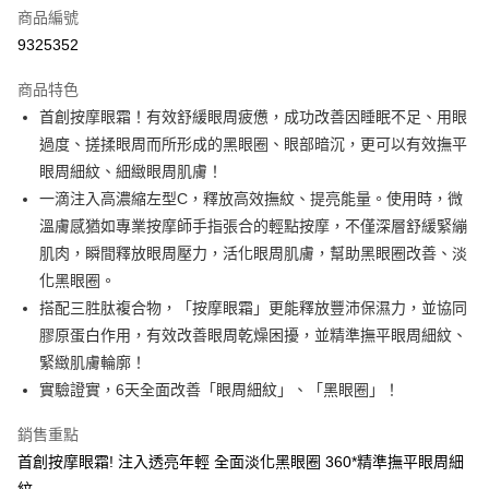
商品編號
街口支付
9325352
悠遊付
商品特色
Google Pay
首創按摩眼霜！有效舒緩眼周疲憊，成功改善因睡眠不足、用眼
全盈+PAY
過度、搓揉眼周而所形成的黑眼圈、眼部暗沉，更可以有效撫平
眼周細紋、細緻眼周肌膚！
大哥付你分期
一滴注入高濃縮左型C，釋放高效撫紋、提亮能量。使用時，微
相關說明
溫膚感猶如專業按摩師手指張合的輕點按摩，不僅深層舒緩緊繃
【大哥付你分期使用說明】
AFTEE先享後付
1.本服務由台灣大哥大提供，台灣大哥大用戶可立即使用無須另外申請。
肌肉，瞬間釋放眼周壓力，活化眼周肌膚，幫助黑眼圈改善、淡
2.付款方式選擇「大哥付你分期」，訂單成立後會自動跳轉到大哥付的交易
相關說明
化黑眼圈。
流程，驗證手機門號後，選擇欲分期的期數、繳款截止日，確認付款後即完
【關於「AFTEE先享後付」】
搭配三胜肽複合物，「按摩眼霜」更能釋放豐沛保濕力，並協同
成交易。
ATM付款
AFTEE先享後付是「在收到商品之後才付款」的支付方式。 讓您購物簡單
3.實際核准額度、可分期數及費用金額請依後續交易確認頁面所載為準。
膠原蛋白作用，有效改善眼周乾燥困擾，並精準撫平眼周細紋、
便利好安心！
4.訂單成立30分鐘內，如未前往確認交易或遇審核未通過，訂單將自動取
１．簡單：不需註冊會員、不需綁卡、不需儲值。
緊緻肌膚輪廓！
運送方式
消。如遇「轉專審核」未通過狀況，表示未達大哥付你分期系統評分，恕無
２．便利：只要手機號碼，簡訊認證，即可結帳。
法說明評估內容。
實驗證實，6天全面改善「眼周細紋」、「黑眼圈」！
３．安心：先確認商品／服務後，再付款。
付款後全家取貨
【繳款方式說明】
1.分期款項不併入電信帳單，「大哥付你分期」於每月結算日後寄送繳費提
每筆NT$70，滿NT$899(含以上)免運費
銷售重點
【「AFTEE先享後付」結帳流程】
醒簡訊。
１．於結帳方式選擇「AFTEE先享後付」後，將跳轉至「AFTEE先享後付」
首創按摩眼霜! 注入透亮年輕 全面淡化黑眼圈 360*精準撫平眼周細
2.透過簡訊連結打開帳單後，可選擇「超商條碼／台灣大直營門市／銀行轉
付款後7-11取貨
結帳頁面，進行簡訊認證並確認金額後，即可完成結帳。
帳／街口支付／iPASS MONEY」等通路繳費。