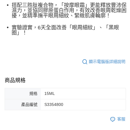
搭配三胜肽複合物，「按摩眼霜」更能釋放豐沛保
濕力，並協同膠原蛋白作用，有效改善眼周乾燥困
擾，並精準撫平眼周細紋、緊緻肌膚輪廓！
實驗證實，6天全面改善「眼周細紋」、「黑眼
圈」！
顯示電腦版詳細說明
商品規格
規格
15ML
產品編號
S3354800
客服