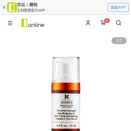
京站ｉ購物
開啟APP
立刻使用官方APP
0
1
/
1