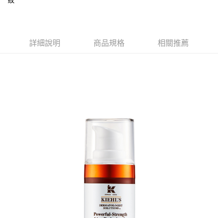
紋
２．訂單成立數日內，您將收到繳費通知簡訊。
每筆NT$70，滿NT$899(含以上)免運費
３．收到繳費通知簡訊後14天內，點擊此簡訊中的連結，可透過四大超商／
【注意事項】
ATM／網路銀行／等多元方式進行付款，方視為交易完成。
宅配
1.本服務係由「台灣大哥大股份有限公司」（以下簡稱本公司）所提供，讓
※ 請注意：結帳手續完成當下不需立刻繳費，但若您需要取消訂單，請聯絡
用戶於交易時，得透過本服務購買商品或服務，並由商店將買賣／分期付款
每筆NT$100，滿NT$1,000(含以上)免運費
購買商品的店家。未經商家同意取消之訂單仍視為有效，需透過AFTEE先享
詳細說明
商品規格
相關推薦
買賣價金債權讓與本公司後，依約使用本公司帳單繳交帳款。
後付繳納相關費用。
2.基於同意付款使用「大哥付你分期」之契約關係目的，商店將以您的個人
京站台北店客服中心(1F星巴克旁) 即日起不提供京站紙袋，取件時
※ 交易是否成功請以「AFTEE先享後付 」之結帳頁面顯示為準，若有關於
資料（包含姓名、電話或地址）提供予台灣大哥大進項蒐集、處理及利用，
是否繳費成功／繳費後需取消欲退款等相關疑問，請聯繫「AFTEE先享後付
請自備購物袋，若需購買紙袋可現場詢問
由本公司與您本人進行分期帳單所需資料之確認、核對及更正。
客戶支援中心」
https://netprotections.freshdesk.com/support/home
3.完整用戶服務條款，請詳閱以下連結：
https://oppay.tw/userRule
免運費
【注意事項】
１．透過由恩沛科技股份有限公司提供之「AFTEE先享後付」服務完成之交
易，需依本服務之必要範圍內提供個人資料，並將交易相關給付款項請求債
權轉讓予恩沛科技股份有限公司。
２．關於個人資料處理事宜，請瀏覽以下網址：
https://aftee.tw/terms/#terms3
３．未成年的使用者請事先徵得法定代理人或監護人之同意方可使用
「AFTEE先享後付」，若未經同意申辦者引起之損失，本公司不負相關責
任。
４．使用「AFTEE先享後付」時，將依據個別帳號之用戶狀況，依本公司即
時審查核予不同之上限額度；若仍有額度不足之情形，本公司將視審查結果
請求用戶進行身份認證。
５．嚴禁一人註冊多個帳號或使用他人資訊註冊。若發現惡意使用之情形，
恩沛科技股份有限公司將有權停止該用戶之使用額度並採取法律行動。