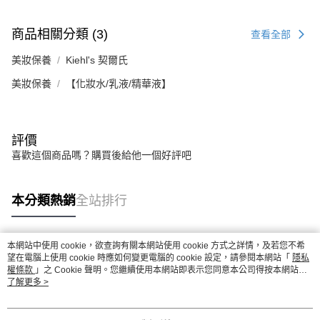
商品相關分類 (3)
查看全部
美妝保養
Kiehl's 契爾氏
美妝保養
【化妝水/乳液/精華液】
評價
喜歡這個商品嗎？購買後給他一個好評吧
本分類熱銷
全站排行
本網站中使用 cookie，欲查詢有關本網站使用 cookie 方式之詳情，及若您不希
熱門標籤
望在電腦上使用 cookie 時應如何變更電腦的 cookie 設定，請參閱本網站「
隱私
權條款
」之 Cookie 聲明。您繼續使用本網站即表示您同意本公司得按本網站使
用條款之 Cookie 聲明使用 cookie。
了解更多 >