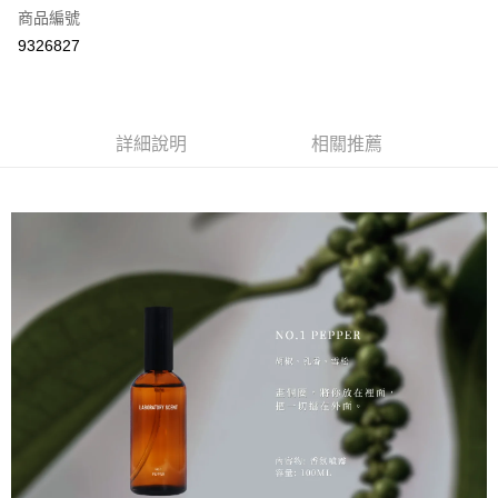
商品編號
街口支付
9326827
悠遊付
Google Pay
全盈+PAY
詳細說明
相關推薦
大哥付你分期
相關說明
【大哥付你分期使用說明】
AFTEE先享後付
1.本服務由台灣大哥大提供，台灣大哥大用戶可立即使用無須另外申請。
2.付款方式選擇「大哥付你分期」，訂單成立後會自動跳轉到大哥付的交易
相關說明
流程，驗證手機門號後，選擇欲分期的期數、繳款截止日，確認付款後即完
【關於「AFTEE先享後付」】
成交易。
ATM付款
AFTEE先享後付是「在收到商品之後才付款」的支付方式。 讓您購物簡單
3.實際核准額度、可分期數及費用金額請依後續交易確認頁面所載為準。
便利好安心！
4.訂單成立30分鐘內，如未前往確認交易或遇審核未通過，訂單將自動取
１．簡單：不需註冊會員、不需綁卡、不需儲值。
運送方式
消。如遇「轉專審核」未通過狀況，表示未達大哥付你分期系統評分，恕無
２．便利：只要手機號碼，簡訊認證，即可結帳。
法說明評估內容。
３．安心：先確認商品／服務後，再付款。
付款後全家取貨
【繳款方式說明】
1.分期款項不併入電信帳單，「大哥付你分期」於每月結算日後寄送繳費提
每筆NT$70，滿NT$899(含以上)免運費
【「AFTEE先享後付」結帳流程】
醒簡訊。
１．於結帳方式選擇「AFTEE先享後付」後，將跳轉至「AFTEE先享後付」
2.透過簡訊連結打開帳單後，可選擇「超商條碼／台灣大直營門市／銀行轉
付款後7-11取貨
結帳頁面，進行簡訊認證並確認金額後，即可完成結帳。
帳／街口支付／iPASS MONEY」等通路繳費。