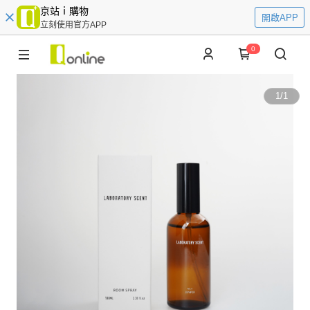
京站ｉ購物
開啟APP
立刻使用官方APP
0
1
/
1