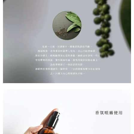
２．訂單成立數日內，您將收到繳費通知簡訊。
每筆NT$70，滿NT$899(含以上)免運費
３．收到繳費通知簡訊後14天內，點擊此簡訊中的連結，可透過四大超商／
【注意事項】
ATM／網路銀行／等多元方式進行付款，方視為交易完成。
宅配
1.本服務係由「台灣大哥大股份有限公司」（以下簡稱本公司）所提供，讓
※ 請注意：結帳手續完成當下不需立刻繳費，但若您需要取消訂單，請聯絡
用戶於交易時，得透過本服務購買商品或服務，並由商店將買賣／分期付款
每筆NT$100，滿NT$1,000(含以上)免運費
購買商品的店家。未經商家同意取消之訂單仍視為有效，需透過AFTEE先享
買賣價金債權讓與本公司後，依約使用本公司帳單繳交帳款。
後付繳納相關費用。
2.基於同意付款使用「大哥付你分期」之契約關係目的，商店將以您的個人
京站台北店客服中心(1F星巴克旁) 即日起不提供京站紙袋，取件時
※ 交易是否成功請以「AFTEE先享後付 」之結帳頁面顯示為準，若有關於
資料（包含姓名、電話或地址）提供予台灣大哥大進項蒐集、處理及利用，
是否繳費成功／繳費後需取消欲退款等相關疑問，請聯繫「AFTEE先享後付
請自備購物袋，若需購買紙袋可現場詢問
由本公司與您本人進行分期帳單所需資料之確認、核對及更正。
客戶支援中心」
https://netprotections.freshdesk.com/support/home
3.完整用戶服務條款，請詳閱以下連結：
https://oppay.tw/userRule
免運費
【注意事項】
１．透過由恩沛科技股份有限公司提供之「AFTEE先享後付」服務完成之交
易，需依本服務之必要範圍內提供個人資料，並將交易相關給付款項請求債
權轉讓予恩沛科技股份有限公司。
２．關於個人資料處理事宜，請瀏覽以下網址：
https://aftee.tw/terms/#terms3
３．未成年的使用者請事先徵得法定代理人或監護人之同意方可使用
「AFTEE先享後付」，若未經同意申辦者引起之損失，本公司不負相關責
任。
４．使用「AFTEE先享後付」時，將依據個別帳號之用戶狀況，依本公司即
時審查核予不同之上限額度；若仍有額度不足之情形，本公司將視審查結果
請求用戶進行身份認證。
５．嚴禁一人註冊多個帳號或使用他人資訊註冊。若發現惡意使用之情形，
恩沛科技股份有限公司將有權停止該用戶之使用額度並採取法律行動。