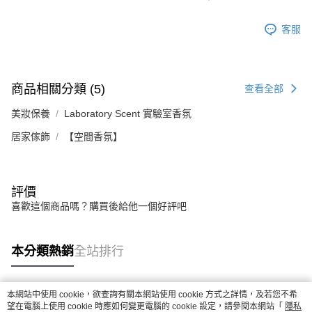
客服
商品相關分類 (5)
查看全部
美妝保養
Laboratory Scent 實驗室香氛
居家傢飾
【空間香氛】
評價
喜歡這個商品嗎？購買後給他一個好評吧
本分類熱銷
全站排行
本網站中使用 cookie，欲查詢有關本網站使用 cookie 方式之詳情，及若您不希
熱門標籤
望在電腦上使用 cookie 時應如何變更電腦的 cookie 設定，請參閱本網站「
隱私