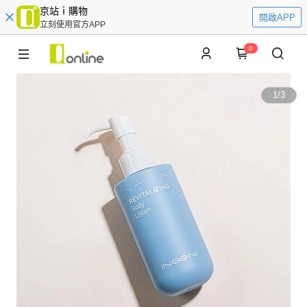
京站ｉ購物
開啟APP
立刻使用官方APP
0
1
/
3