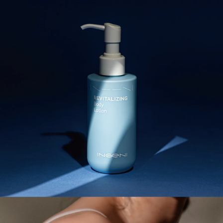
【注意事項】
ATM／網路銀行／等多元方式進行付款，方視為交易完成。
宅配
1.本服務係由「台灣大哥大股份有限公司」（以下簡稱本公司）所提供，讓
※ 請注意：結帳手續完成當下不需立刻繳費，但若您需要取消訂單，請聯絡
用戶於交易時，得透過本服務購買商品或服務，並由商店將買賣／分期付款
每筆NT$100，滿NT$1,000(含以上)免運費
購買商品的店家。未經商家同意取消之訂單仍視為有效，需透過AFTEE先享
買賣價金債權讓與本公司後，依約使用本公司帳單繳交帳款。
後付繳納相關費用。
2.基於同意付款使用「大哥付你分期」之契約關係目的，商店將以您的個人
京站台北店客服中心(1F星巴克旁) 即日起不提供京站紙袋，取件時
※ 交易是否成功請以「AFTEE先享後付 」之結帳頁面顯示為準，若有關於
資料（包含姓名、電話或地址）提供予台灣大哥大進項蒐集、處理及利用，
是否繳費成功／繳費後需取消欲退款等相關疑問，請聯繫「AFTEE先享後付
請自備購物袋，若需購買紙袋可現場詢問
由本公司與您本人進行分期帳單所需資料之確認、核對及更正。
客戶支援中心」
https://netprotections.freshdesk.com/support/home
3.完整用戶服務條款，請詳閱以下連結：
https://oppay.tw/userRule
免運費
【注意事項】
１．透過由恩沛科技股份有限公司提供之「AFTEE先享後付」服務完成之交
易，需依本服務之必要範圍內提供個人資料，並將交易相關給付款項請求債
權轉讓予恩沛科技股份有限公司。
２．關於個人資料處理事宜，請瀏覽以下網址：
https://aftee.tw/terms/#terms3
３．未成年的使用者請事先徵得法定代理人或監護人之同意方可使用
「AFTEE先享後付」，若未經同意申辦者引起之損失，本公司不負相關責
任。
４．使用「AFTEE先享後付」時，將依據個別帳號之用戶狀況，依本公司即
時審查核予不同之上限額度；若仍有額度不足之情形，本公司將視審查結果
請求用戶進行身份認證。
５．嚴禁一人註冊多個帳號或使用他人資訊註冊。若發現惡意使用之情形，
恩沛科技股份有限公司將有權停止該用戶之使用額度並採取法律行動。