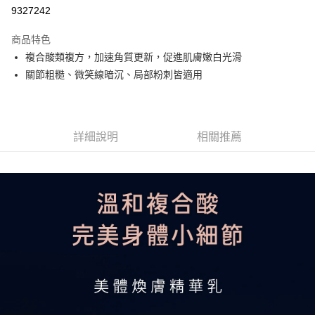
9327242
悠遊付
商品特色
Google Pay
複合酸類複方，加速角質更新，促進肌膚嫩白光滑
全盈+PAY
關節粗糙、微笑線暗沉、局部粉刺皆適用
大哥付你分期
相關說明
【大哥付你分期使用說明】
詳細說明
相關推薦
AFTEE先享後付
1.本服務由台灣大哥大提供，台灣大哥大用戶可立即使用無須另外申請。
2.付款方式選擇「大哥付你分期」，訂單成立後會自動跳轉到大哥付的交易
相關說明
流程，驗證手機門號後，選擇欲分期的期數、繳款截止日，確認付款後即完
【關於「AFTEE先享後付」】
成交易。
ATM付款
AFTEE先享後付是「在收到商品之後才付款」的支付方式。 讓您購物簡單
3.實際核准額度、可分期數及費用金額請依後續交易確認頁面所載為準。
便利好安心！
4.訂單成立30分鐘內，如未前往確認交易或遇審核未通過，訂單將自動取
１．簡單：不需註冊會員、不需綁卡、不需儲值。
運送方式
消。如遇「轉專審核」未通過狀況，表示未達大哥付你分期系統評分，恕無
２．便利：只要手機號碼，簡訊認證，即可結帳。
法說明評估內容。
３．安心：先確認商品／服務後，再付款。
付款後全家取貨
【繳款方式說明】
1.分期款項不併入電信帳單，「大哥付你分期」於每月結算日後寄送繳費提
每筆NT$70，滿NT$899(含以上)免運費
【「AFTEE先享後付」結帳流程】
醒簡訊。
１．於結帳方式選擇「AFTEE先享後付」後，將跳轉至「AFTEE先享後付」
2.透過簡訊連結打開帳單後，可選擇「超商條碼／台灣大直營門市／銀行轉
付款後7-11取貨
結帳頁面，進行簡訊認證並確認金額後，即可完成結帳。
帳／街口支付／iPASS MONEY」等通路繳費。
２．訂單成立數日內，您將收到繳費通知簡訊。
每筆NT$70，滿NT$899(含以上)免運費
３．收到繳費通知簡訊後14天內，點擊此簡訊中的連結，可透過四大超商／