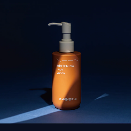
【注意事項】
ATM／網路銀行／等多元方式進行付款，方視為交易完成。
宅配
1.本服務係由「台灣大哥大股份有限公司」（以下簡稱本公司）所提供，讓
※ 請注意：結帳手續完成當下不需立刻繳費，但若您需要取消訂單，請聯絡
用戶於交易時，得透過本服務購買商品或服務，並由商店將買賣／分期付款
每筆NT$100，滿NT$1,000(含以上)免運費
購買商品的店家。未經商家同意取消之訂單仍視為有效，需透過AFTEE先享
買賣價金債權讓與本公司後，依約使用本公司帳單繳交帳款。
後付繳納相關費用。
2.基於同意付款使用「大哥付你分期」之契約關係目的，商店將以您的個人
京站台北店客服中心(1F星巴克旁) 即日起不提供京站紙袋，取件時
※ 交易是否成功請以「AFTEE先享後付 」之結帳頁面顯示為準，若有關於
資料（包含姓名、電話或地址）提供予台灣大哥大進項蒐集、處理及利用，
是否繳費成功／繳費後需取消欲退款等相關疑問，請聯繫「AFTEE先享後付
請自備購物袋，若需購買紙袋可現場詢問
由本公司與您本人進行分期帳單所需資料之確認、核對及更正。
客戶支援中心」
https://netprotections.freshdesk.com/support/home
3.完整用戶服務條款，請詳閱以下連結：
https://oppay.tw/userRule
免運費
【注意事項】
１．透過由恩沛科技股份有限公司提供之「AFTEE先享後付」服務完成之交
易，需依本服務之必要範圍內提供個人資料，並將交易相關給付款項請求債
權轉讓予恩沛科技股份有限公司。
２．關於個人資料處理事宜，請瀏覽以下網址：
https://aftee.tw/terms/#terms3
３．未成年的使用者請事先徵得法定代理人或監護人之同意方可使用
「AFTEE先享後付」，若未經同意申辦者引起之損失，本公司不負相關責
任。
４．使用「AFTEE先享後付」時，將依據個別帳號之用戶狀況，依本公司即
時審查核予不同之上限額度；若仍有額度不足之情形，本公司將視審查結果
請求用戶進行身份認證。
５．嚴禁一人註冊多個帳號或使用他人資訊註冊。若發現惡意使用之情形，
恩沛科技股份有限公司將有權停止該用戶之使用額度並採取法律行動。