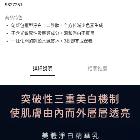
9327251
悠遊付
商品特色
Google Pay
創新包覆型淨白十二胜肽，全方位減少色素生成
全盈+PAY
不含光敏感性及酸類成分，溫和淨白不反黑
一抹化開的輕盈水感質地，3秒即完成保養
大哥付你分期
相關說明
【大哥付你分期使用說明】
AFTEE先享後付
1.本服務由台灣大哥大提供，台灣大哥大用戶可立即使用無須另外申請。
詳細說明
相關推薦
2.付款方式選擇「大哥付你分期」，訂單成立後會自動跳轉到大哥付的交易
相關說明
流程，驗證手機門號後，選擇欲分期的期數、繳款截止日，確認付款後即完
【關於「AFTEE先享後付」】
成交易。
ATM付款
AFTEE先享後付是「在收到商品之後才付款」的支付方式。 讓您購物簡單
3.實際核准額度、可分期數及費用金額請依後續交易確認頁面所載為準。
便利好安心！
4.訂單成立30分鐘內，如未前往確認交易或遇審核未通過，訂單將自動取
１．簡單：不需註冊會員、不需綁卡、不需儲值。
運送方式
消。如遇「轉專審核」未通過狀況，表示未達大哥付你分期系統評分，恕無
２．便利：只要手機號碼，簡訊認證，即可結帳。
法說明評估內容。
３．安心：先確認商品／服務後，再付款。
付款後全家取貨
【繳款方式說明】
1.分期款項不併入電信帳單，「大哥付你分期」於每月結算日後寄送繳費提
每筆NT$70，滿NT$899(含以上)免運費
【「AFTEE先享後付」結帳流程】
醒簡訊。
１．於結帳方式選擇「AFTEE先享後付」後，將跳轉至「AFTEE先享後付」
2.透過簡訊連結打開帳單後，可選擇「超商條碼／台灣大直營門市／銀行轉
付款後7-11取貨
結帳頁面，進行簡訊認證並確認金額後，即可完成結帳。
帳／街口支付／iPASS MONEY」等通路繳費。
２．訂單成立數日內，您將收到繳費通知簡訊。
每筆NT$70，滿NT$899(含以上)免運費
３．收到繳費通知簡訊後14天內，點擊此簡訊中的連結，可透過四大超商／