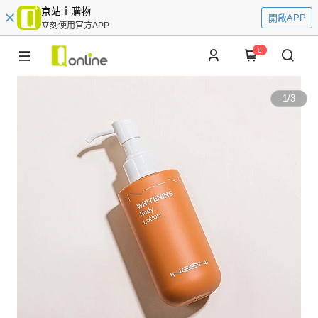
京站ｉ購物
開啟APP
立刻使用官方APP
0
1
/
3