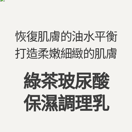
【注意事項】
ATM／網路銀行／等多元方式進行付款，方視為交易完成。
宅配
1.本服務係由「台灣大哥大股份有限公司」（以下簡稱本公司）所提供，讓
※ 請注意：結帳手續完成當下不需立刻繳費，但若您需要取消訂單，請聯絡
用戶於交易時，得透過本服務購買商品或服務，並由商店將買賣／分期付款
每筆NT$100，滿NT$1,000(含以上)免運費
購買商品的店家。未經商家同意取消之訂單仍視為有效，需透過AFTEE先享
買賣價金債權讓與本公司後，依約使用本公司帳單繳交帳款。
後付繳納相關費用。
2.基於同意付款使用「大哥付你分期」之契約關係目的，商店將以您的個人
京站台北店客服中心(1F星巴克旁) 即日起不提供京站紙袋，取件時
※ 交易是否成功請以「AFTEE先享後付 」之結帳頁面顯示為準，若有關於
資料（包含姓名、電話或地址）提供予台灣大哥大進項蒐集、處理及利用，
是否繳費成功／繳費後需取消欲退款等相關疑問，請聯繫「AFTEE先享後付
恢復肌膚的油水平衡
請自備購物袋，若需購買紙袋可現場詢問
由本公司與您本人進行分期帳單所需資料之確認、核對及更正。
客戶支援中心」
https://netprotections.freshdesk.com/support/home
3.完整用戶服務條款，請詳閱以下連結：
https://oppay.tw/userRule
免運費
【注意事項】
打造柔嫩細緻的肌膚
１．透過由恩沛科技股份有限公司提供之「AFTEE先享後付」服務完成之交
易，需依本服務之必要範圍內提供個人資料，並將交易相關給付款項請求債
權轉讓予恩沛科技股份有限公司。
２．關於個人資料處理事宜，請瀏覽以下網址：
https://aftee.tw/terms/#terms3
綠茶玻尿酸
３．未成年的使用者請事先徵得法定代理人或監護人之同意方可使用
「AFTEE先享後付」，若未經同意申辦者引起之損失，本公司不負相關責
任。
４．使用「AFTEE先享後付」時，將依據個別帳號之用戶狀況，依本公司即
保濕調理乳
時審查核予不同之上限額度；若仍有額度不足之情形，本公司將視審查結果
請求用戶進行身份認證。
５．嚴禁一人註冊多個帳號或使用他人資訊註冊。若發現惡意使用之情形，
恩沛科技股份有限公司將有權停止該用戶之使用額度並採取法律行動。