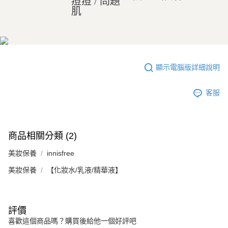
痘痘 / 問題
肌
顯示電腦版詳細說明
客服
商品相關分類 (2)
美妝保養
innisfree
美妝保養
【化妝水/乳液/精華液】
評價
喜歡這個商品嗎？購買後給他一個好評吧