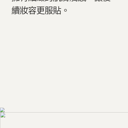
續妝容更服貼。