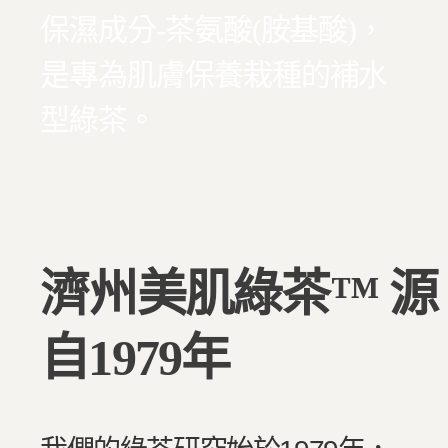
保濕成分-茶氨酸(胺基酸)，
是專為肌膚保養栽種的補水
型綠茶。
濟州美肌綠茶™ 源
自1979年