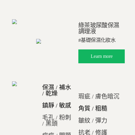
綠茶玻尿酸保濕
調理液
#基礎保濕化妝水
Learn more
保濕 / 補水
/ 乾燥
瑕疵 / 膚色暗沉
鎮靜 / 敏感
角質 / 粗糙
毛孔 / 粉刺
皺紋 / 彈力
/ 黑頭
抗老 / 修護