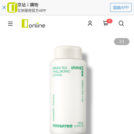
京站ｉ購物
開啟APP
立刻使用官方APP
0
1
/
1