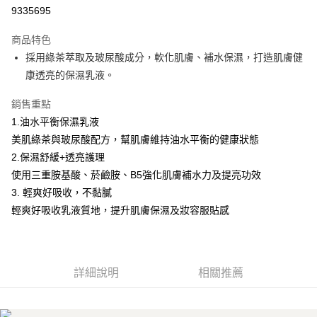
9335695
悠遊付
商品特色
Google Pay
採用綠茶萃取及玻尿酸成分，軟化肌膚、補水保濕，打造肌膚健
全盈+PAY
康透亮的保濕乳液。
大哥付你分期
銷售重點
相關說明
1.油水平衡保濕乳液
【大哥付你分期使用說明】
美肌綠茶與玻尿酸配方，幫肌膚維持油水平衡的健康狀態
AFTEE先享後付
1.本服務由台灣大哥大提供，台灣大哥大用戶可立即使用無須另外申請。
2.保濕舒緩+透亮護理
2.付款方式選擇「大哥付你分期」，訂單成立後會自動跳轉到大哥付的交易
相關說明
流程，驗證手機門號後，選擇欲分期的期數、繳款截止日，確認付款後即完
使用三重胺基酸、菸鹼胺、B5強化肌膚補水力及提亮功效
【關於「AFTEE先享後付」】
成交易。
ATM付款
AFTEE先享後付是「在收到商品之後才付款」的支付方式。 讓您購物簡單
3. 輕爽好吸收，不黏膩
3.實際核准額度、可分期數及費用金額請依後續交易確認頁面所載為準。
便利好安心！
4.訂單成立30分鐘內，如未前往確認交易或遇審核未通過，訂單將自動取
輕爽好吸收乳液質地，提升肌膚保濕及妝容服貼感
１．簡單：不需註冊會員、不需綁卡、不需儲值。
運送方式
消。如遇「轉專審核」未通過狀況，表示未達大哥付你分期系統評分，恕無
２．便利：只要手機號碼，簡訊認證，即可結帳。
法說明評估內容。
３．安心：先確認商品／服務後，再付款。
付款後全家取貨
【繳款方式說明】
1.分期款項不併入電信帳單，「大哥付你分期」於每月結算日後寄送繳費提
每筆NT$70，滿NT$899(含以上)免運費
【「AFTEE先享後付」結帳流程】
醒簡訊。
詳細說明
相關推薦
１．於結帳方式選擇「AFTEE先享後付」後，將跳轉至「AFTEE先享後付」
2.透過簡訊連結打開帳單後，可選擇「超商條碼／台灣大直營門市／銀行轉
付款後7-11取貨
結帳頁面，進行簡訊認證並確認金額後，即可完成結帳。
帳／街口支付／iPASS MONEY」等通路繳費。
２．訂單成立數日內，您將收到繳費通知簡訊。
每筆NT$70，滿NT$899(含以上)免運費
３．收到繳費通知簡訊後14天內，點擊此簡訊中的連結，可透過四大超商／