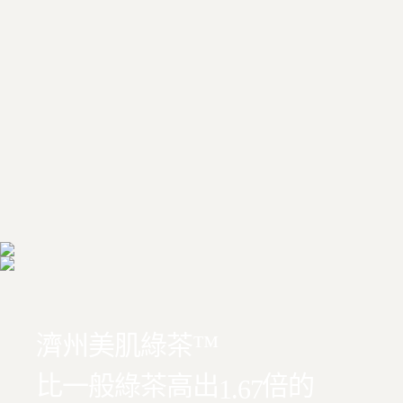
濟州美肌綠茶™
比一般綠茶高出
倍的
1.67