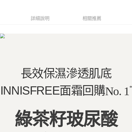
【注意事項】
ATM／網路銀行／等多元方式進行付款，方視為交易完成。
宅配
1.本服務係由「台灣大哥大股份有限公司」（以下簡稱本公司）所提供，讓
※ 請注意：結帳手續完成當下不需立刻繳費，但若您需要取消訂單，請聯絡
用戶於交易時，得透過本服務購買商品或服務，並由商店將買賣／分期付款
每筆NT$100，滿NT$1,000(含以上)免運費
購買商品的店家。未經商家同意取消之訂單仍視為有效，需透過AFTEE先享
詳細說明
相關推薦
買賣價金債權讓與本公司後，依約使用本公司帳單繳交帳款。
後付繳納相關費用。
2.基於同意付款使用「大哥付你分期」之契約關係目的，商店將以您的個人
京站台北店客服中心(1F星巴克旁) 即日起不提供京站紙袋，取件時
※ 交易是否成功請以「AFTEE先享後付 」之結帳頁面顯示為準，若有關於
資料（包含姓名、電話或地址）提供予台灣大哥大進項蒐集、處理及利用，
是否繳費成功／繳費後需取消欲退款等相關疑問，請聯繫「AFTEE先享後付
請自備購物袋，若需購買紙袋可現場詢問
由本公司與您本人進行分期帳單所需資料之確認、核對及更正。
客戶支援中心」
https://netprotections.freshdesk.com/support/home
3.完整用戶服務條款，請詳閱以下連結：
https://oppay.tw/userRule
免運費
【注意事項】
１．透過由恩沛科技股份有限公司提供之「AFTEE先享後付」服務完成之交
易，需依本服務之必要範圍內提供個人資料，並將交易相關給付款項請求債
權轉讓予恩沛科技股份有限公司。
２．關於個人資料處理事宜，請瀏覽以下網址：
長效保濕滲透肌底
https://aftee.tw/terms/#terms3
３．未成年的使用者請事先徵得法定代理人或監護人之同意方可使用
「AFTEE先享後付」，若未經同意申辦者引起之損失，本公司不負相關責
INNISFREE面霜回購
*
No. 1
任。
４．使用「AFTEE先享後付」時，將依據個別帳號之用戶狀況，依本公司即
時審查核予不同之上限額度；若仍有額度不足之情形，本公司將視審查結果
請求用戶進行身份認證。
５．嚴禁一人註冊多個帳號或使用他人資訊註冊。若發現惡意使用之情形，
綠茶籽玻尿酸
恩沛科技股份有限公司將有權停止該用戶之使用額度並採取法律行動。