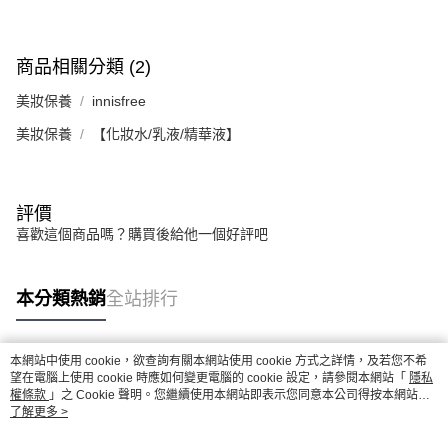
商品相關分類 (2)
美妝保養
innisfree
美妝保養
【化妝水/乳液/精華液】
評價
喜歡這個商品嗎？購買後給他一個好評吧
本分類熱銷
全站排行
本網站中使用 cookie，欲查詢有關本網站使用 cookie 方式之詳情，及若您不希
熱門標籤
望在電腦上使用 cookie 時應如何變更電腦的 cookie 設定，請參閱本網站「
隱私
權條款
」之 Cookie 聲明。您繼續使用本網站即表示您同意本公司得按本網站使
用條款之 Cookie 聲明使用 cookie。
了解更多 >