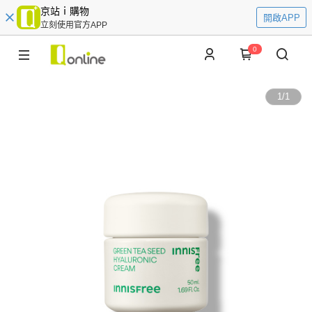
京站ｉ購物
開啟APP
立刻使用官方APP
0
1
/
1