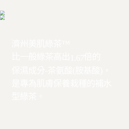
濟州美肌綠茶™
比一般綠茶高出
倍的
1.67
保濕成分-茶氨酸(胺基酸)，
是專為肌膚保養栽種的補水
型綠茶。