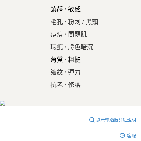
鎮靜 / 敏感
毛孔 / 粉刺 / 黑頭
痘痘 / 問題肌
瑕疵 / 膚色暗沉
角質 / 粗糙
皺紋 / 彈力
抗老 / 修護
顯示電腦版詳細說明
客服