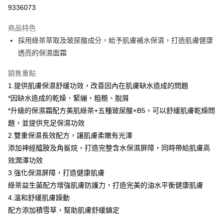
9336073
悠遊付
商品特色
Google Pay
採用綠茶萃取及玻尿酸成分，給予肌膚補水保濕，打造肌膚健康
全盈+PAY
透亮的保濕面霜
大哥付你分期
銷售重點
相關說明
1.提供肌膚保濕舒緩功效，改善因內在肌膚缺水造成的問題
【大哥付你分期使用說明】
*因缺水造成的乾燥、緊繃，粗糙、脫屑
AFTEE先享後付
1.本服務由台灣大哥大提供，台灣大哥大用戶可立即使用無須另外申請。
*升級的保濕霜配方美肌綠茶+五種玻尿酸+B5，可以舒緩肌膚乾燥問
2.付款方式選擇「大哥付你分期」，訂單成立後會自動跳轉到大哥付的交易
相關說明
流程，驗證手機門號後，選擇欲分期的期數、繳款截止日，確認付款後即完
題，並提供充足保濕功效
【關於「AFTEE先享後付」】
成交易。
ATM付款
AFTEE先享後付是「在收到商品之後才付款」的支付方式。 讓您購物簡單
2.雙重保濕長效配方，讓肌膚柔嫩有光澤
3.實際核准額度、可分期數及費用金額請依後續交易確認頁面所載為準。
便利好安心！
4.訂單成立30分鐘內，如未前往確認交易或遇審核未通過，訂單將自動取
添加神經醯胺及角鯊烷，打造完整含水保濕屏障，同時帶給肌膚高
１．簡單：不需註冊會員、不需綁卡、不需儲值。
運送方式
消。如遇「轉專審核」未通過狀況，表示未達大哥付你分期系統評分，恕無
２．便利：只要手機號碼，簡訊認證，即可結帳。
效潤澤功效
法說明評估內容。
３．安心：先確認商品／服務後，再付款。
付款後全家取貨
3.強化保濕屏障，打造健康肌膚
【繳款方式說明】
1.分期款項不併入電信帳單，「大哥付你分期」於每月結算日後寄送繳費提
每筆NT$70，滿NT$899(含以上)免運費
綠茶益生菌配方增強肌膚防護力，打造完美的油水平衡健康肌膚
【「AFTEE先享後付」結帳流程】
醒簡訊。
１．於結帳方式選擇「AFTEE先享後付」後，將跳轉至「AFTEE先享後付」
4.溫和舒緩肌膚躁動
2.透過簡訊連結打開帳單後，可選擇「超商條碼／台灣大直營門市／銀行轉
付款後7-11取貨
結帳頁面，進行簡訊認證並確認金額後，即可完成結帳。
帳／街口支付／iPASS MONEY」等通路繳費。
配方添加積雪草，幫助肌膚舒緩鎮定
２．訂單成立數日內，您將收到繳費通知簡訊。
每筆NT$70，滿NT$899(含以上)免運費
３．收到繳費通知簡訊後14天內，點擊此簡訊中的連結，可透過四大超商／