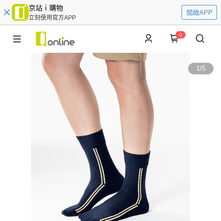
京站ｉ購物
開啟APP
立刻使用官方APP
0
1
/
5