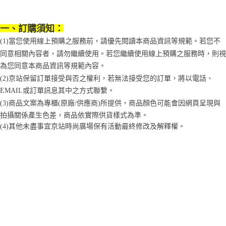
1.分期款項不併入電信帳單，「大哥付你分期」於每月結算日後寄送繳費提
每筆NT$70，滿NT$899(含以上)免運費
【「AFTEE先享後付」結帳流程】
醒簡訊。
１．於結帳方式選擇「AFTEE先享後付」後，將跳轉至「AFTEE先享後付」
2.透過簡訊連結打開帳單後，可選擇「超商條碼／台灣大直營門市／銀行轉
付款後7-11取貨
結帳頁面，進行簡訊認證並確認金額後，即可完成結帳。
一、訂購須知：
帳／街口支付／iPASS MONEY」等通路繳費。
２．訂單成立數日內，您將收到繳費通知簡訊。
每筆NT$70，滿NT$899(含以上)免運費
(1)當您使用線上預購之服務前，請優先閱讀本商品資訊等規範。若您不
３．收到繳費通知簡訊後14天內，點擊此簡訊中的連結，可透過四大超商／
【注意事項】
ATM／網路銀行／等多元方式進行付款，方視為交易完成。
同意相關內容者，請勿繼續使用。若您繼續使用線上預購之服務時，則視
宅配
1.本服務係由「台灣大哥大股份有限公司」（以下簡稱本公司）所提供，讓
※ 請注意：結帳手續完成當下不需立刻繳費，但若您需要取消訂單，請聯絡
用戶於交易時，得透過本服務購買商品或服務，並由商店將買賣／分期付款
為您同意本商品資訊等規範內容。
每筆NT$100，滿NT$1,000(含以上)免運費
購買商品的店家。未經商家同意取消之訂單仍視為有效，需透過AFTEE先享
買賣價金債權讓與本公司後，依約使用本公司帳單繳交帳款。
後付繳納相關費用。
(2)京站保留訂單接受與否之權利，若無法接受您的訂單，將以電話、
2.基於同意付款使用「大哥付你分期」之契約關係目的，商店將以您的個人
京站台北店客服中心(1F星巴克旁) 即日起不提供京站紙袋，取件時
※ 交易是否成功請以「AFTEE先享後付 」之結帳頁面顯示為準，若有關於
EMAIL或訂單訊息其中之方式聯繫。
資料（包含姓名、電話或地址）提供予台灣大哥大進項蒐集、處理及利用，
是否繳費成功／繳費後需取消欲退款等相關疑問，請聯繫「AFTEE先享後付
請自備購物袋，若需購買紙袋可現場詢問
由本公司與您本人進行分期帳單所需資料之確認、核對及更正。
(3)商品文案為專櫃(原廠/供應商)所提供，商品顏色可能會因網頁呈現與
客戶支援中心」
https://netprotections.freshdesk.com/support/home
3.完整用戶服務條款，請詳閱以下連結：
https://oppay.tw/userRule
免運費
拍攝關係產生色差，商品依實際供貨樣式為準。 
【注意事項】
(4)
其他未盡事宜
京站時尚廣場保有活動最終修改及解釋權。
１．透過由恩沛科技股份有限公司提供之「AFTEE先享後付」服務完成之交
易，需依本服務之必要範圍內提供個人資料，並將交易相關給付款項請求債
權轉讓予恩沛科技股份有限公司。
２．關於個人資料處理事宜，請瀏覽以下網址：
https://aftee.tw/terms/#terms3
３．未成年的使用者請事先徵得法定代理人或監護人之同意方可使用
「AFTEE先享後付」，若未經同意申辦者引起之損失，本公司不負相關責
任。
４．使用「AFTEE先享後付」時，將依據個別帳號之用戶狀況，依本公司即
時審查核予不同之上限額度；若仍有額度不足之情形，本公司將視審查結果
請求用戶進行身份認證。