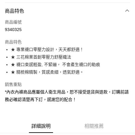
LINE Pay
商品特色
Apple Pay
商品編號
街口支付
9340325
悠遊付
商品特色
Google Pay
★ 專業襪口零壓力設計，天天都舒適！
全盈+PAY
★ 三花棉業首創零壓力舒壓織法
★ 襪口束感輕盈, 不緊繃， 不會產生襪口的勒痕
大哥付你分期
★ 精梳棉精製，質感柔細，透氣舒適。
相關說明
【大哥付你分期使用說明】
銷售重點
AFTEE先享後付
1.本服務由台灣大哥大提供，台灣大哥大用戶可立即使用無須另外申請。
*內衣內褲商品應屬個人衛生用品，恕不接受退貨與退款，訂購前請
2.付款方式選擇「大哥付你分期」，訂單成立後會自動跳轉到大哥付的交易
相關說明
流程，驗證手機門號後，選擇欲分期的期數、繳款截止日，確認付款後即完
務必確認清楚再下訂，感謝您的配合！
【關於「AFTEE先享後付」】
成交易。
ATM付款
AFTEE先享後付是「在收到商品之後才付款」的支付方式。 讓您購物簡單
3.實際核准額度、可分期數及費用金額請依後續交易確認頁面所載為準。
便利好安心！
4.訂單成立30分鐘內，如未前往確認交易或遇審核未通過，訂單將自動取
１．簡單：不需註冊會員、不需綁卡、不需儲值。
運送方式
消。如遇「轉專審核」未通過狀況，表示未達大哥付你分期系統評分，恕無
２．便利：只要手機號碼，簡訊認證，即可結帳。
法說明評估內容。
詳細說明
相關推薦
３．安心：先確認商品／服務後，再付款。
付款後全家取貨
【繳款方式說明】