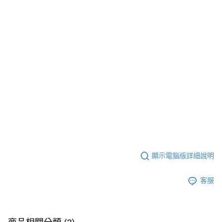
５．嚴禁一人註冊多個帳號或使用他人資訊註冊。若發現惡意使用之情形，
恩沛科技股份有限公司將有權停止該用戶之使用額度並採取法律行動。
顯示電腦版詳細說明
客服