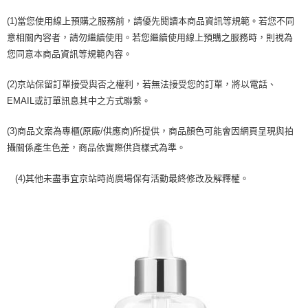
醒簡訊。
１．於結帳方式選擇「AFTEE先享後付」後，將跳轉至「AFTEE先享後付」
2.透過簡訊連結打開帳單後，可選擇「超商條碼／台灣大直營門市／銀行轉
(1)當您使用線上預購之服務前，請優先閱讀本商品資訊等規範。若您不同
付款後7-11取貨
結帳頁面，進行簡訊認證並確認金額後，即可完成結帳。
帳／街口支付／iPASS MONEY」等通路繳費。
２．訂單成立數日內，您將收到繳費通知簡訊。
意相關內容者，請勿繼續使用。若您繼續使用線上預購之服務時，則視為
每筆NT$70，滿NT$1,000(含以上)免運費
３．收到繳費通知簡訊後14天內，點擊此簡訊中的連結，可透過四大超商／
您同意本商品資訊等規範內容。
【注意事項】
ATM／網路銀行／等多元方式進行付款，方視為交易完成。
宅配
1.本服務係由「台灣大哥大股份有限公司」（以下簡稱本公司）所提供，讓
※ 請注意：結帳手續完成當下不需立刻繳費，但若您需要取消訂單，請聯絡
用戶於交易時，得透過本服務購買商品或服務，並由商店將買賣／分期付款
每筆NT$100，滿NT$1,200(含以上)免運費
(2)京站保留訂單接受與否之權利，若無法接受您的訂單，將以電話、
購買商品的店家。未經商家同意取消之訂單仍視為有效，需透過AFTEE先享
買賣價金債權讓與本公司後，依約使用本公司帳單繳交帳款。
後付繳納相關費用。
EMAIL或訂單訊息其中之方式聯繫。
2.基於同意付款使用「大哥付你分期」之契約關係目的，商店將以您的個人
京站台北店客服中心(1F星巴克旁) 即日起不提供京站紙袋，取件時
※ 交易是否成功請以「AFTEE先享後付 」之結帳頁面顯示為準，若有關於
資料（包含姓名、電話或地址）提供予台灣大哥大進項蒐集、處理及利用，
是否繳費成功／繳費後需取消欲退款等相關疑問，請聯繫「AFTEE先享後付
請自備購物袋，若需購買紙袋可現場詢問
由本公司與您本人進行分期帳單所需資料之確認、核對及更正。
(3)商品文案為專櫃(原廠/供應商)所提供，商品顏色可能會因網頁呈現與拍
客戶支援中心」
https://netprotections.freshdesk.com/support/home
3.完整用戶服務條款，請詳閱以下連結：
https://oppay.tw/userRule
免運費
攝關係產生色差，商品依實際供貨樣式為準。
【注意事項】
１．透過由恩沛科技股份有限公司提供之「AFTEE先享後付」服務完成之交
(4)其他未盡事宜京站時尚廣場保有活動最終修改及解釋權。
易，需依本服務之必要範圍內提供個人資料，並將交易相關給付款項請求債
權轉讓予恩沛科技股份有限公司。
２．關於個人資料處理事宜，請瀏覽以下網址：
https://aftee.tw/terms/#terms3
３．未成年的使用者請事先徵得法定代理人或監護人之同意方可使用
「AFTEE先享後付」，若未經同意申辦者引起之損失，本公司不負相關責
任。
４．使用「AFTEE先享後付」時，將依據個別帳號之用戶狀況，依本公司即
時審查核予不同之上限額度；若仍有額度不足之情形，本公司將視審查結果
請求用戶進行身份認證。
５．嚴禁一人註冊多個帳號或使用他人資訊註冊。若發現惡意使用之情形，