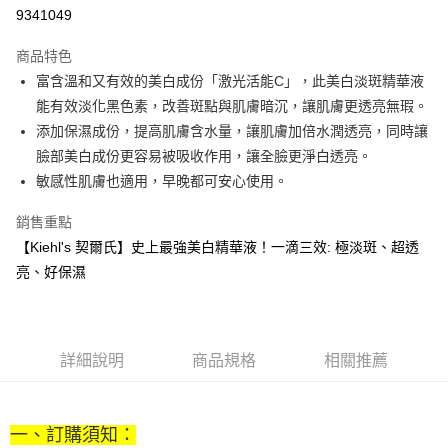
華南商業銀行
彰化商業銀行
9341049
Apple Pay
上海商業儲蓄銀行
台北富邦商業銀行
國泰世華商業銀行
兆豐國際商業銀行
商品特色
街口支付
臺灣中小企業銀行
台中商業銀行
富含溫和又有效的美白成份「激光活能C」，此美白淡斑精華液
匯豐（台灣）商業銀行
華泰商業銀行
悠遊付
能有效淡化黑色素，改善斑點與肌膚暗沉，讓肌膚更透亮無瑕。
聯邦商業銀行
遠東國際商業銀行
元大商業銀行
永豐商業銀行
添加保濕成份，提高肌膚含水量，讓肌膚加倍水潤透亮，同時讓
Google Pay
玉山商業銀行
星展（台灣）商業銀行
臉部美白成份更容易被吸收作用，讓全臉更淨白透亮。
台新國際商業銀行
中國信託商業銀行
全盈+PAY
敏感性肌膚也適用，早晚都可安心使用。
台灣樂天信用卡公司
大哥付你分期
銷售重點
相關說明
【Kiehl's 契爾氏】史上最強美白精華液！一滴三效: 極淡斑、超透
【大哥付你分期使用說明】
AFTEE先享後付
亮、好保濕
1.本服務由台灣大哥大提供，台灣大哥大用戶可立即使用無須另外申請。
2.付款方式選擇「大哥付你分期」，訂單成立後會自動跳轉到大哥付的交易
相關說明
流程，驗證手機門號後，選擇欲分期的期數、繳款截止日，確認付款後即完
【關於「AFTEE先享後付」】
成交易。
ATM付款
AFTEE先享後付是「在收到商品之後才付款」的支付方式。 讓您購物簡單
3.實際核准額度、可分期數及費用金額請依後續交易確認頁面所載為準。
便利好安心！
詳細說明
商品規格
相關推薦
4.訂單成立30分鐘內，如未前往確認交易或遇審核未通過，訂單將自動取
１．簡單：不需註冊會員、不需綁卡、不需儲值。
運送方式
消。如遇「轉專審核」未通過狀況，表示未達大哥付你分期系統評分，恕無
２．便利：只要手機號碼，簡訊認證，即可結帳。
法說明評估內容。
３．安心：先確認商品／服務後，再付款。
付款後全家取貨
【繳款方式說明】
一、訂購須知：
1.分期款項不併入電信帳單，「大哥付你分期」於每月結算日後寄送繳費提
每筆NT$70，滿NT$1,000(含以上)免運費
【「AFTEE先享後付」結帳流程】