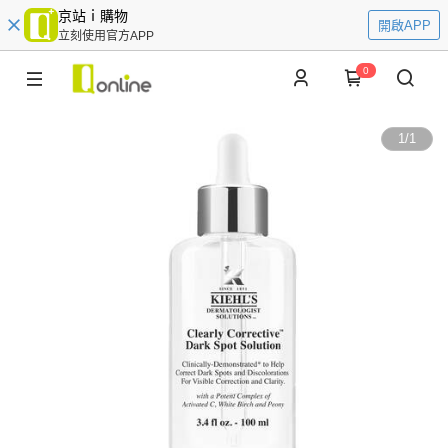
京站ｉ購物
開啟APP
立刻使用官方APP
0
1
/
1