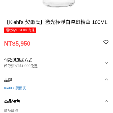
【Kiehl's 契爾氏】激光極淨白淡斑精華 100ML
超取滿NT$1,000免運
NT$5,950
付款與運送方式
超取滿NT$1,000免運
付款方式
品牌
信用卡一次付款
Kiehl's 契爾氏
信用卡分期付款
6 期 0 利率 每期
NT$991
21家銀行
商品特色
合作金庫商業銀行
第一商業銀行
LINE Pay
商品編號