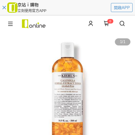
京站ｉ購物
開啟APP
立刻使用官方APP
0
1
/
1