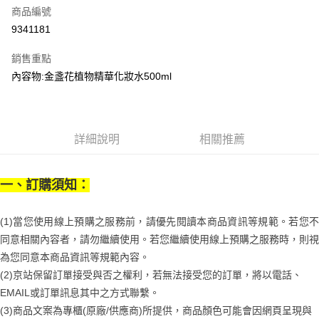
商品編號
街口支付
9341181
悠遊付
銷售重點
Google Pay
內容物:金盞花植物精華化妝水500ml
全盈+PAY
大哥付你分期
相關說明
詳細說明
相關推薦
【大哥付你分期使用說明】
AFTEE先享後付
1.本服務由台灣大哥大提供，台灣大哥大用戶可立即使用無須另外申請。
2.付款方式選擇「大哥付你分期」，訂單成立後會自動跳轉到大哥付的交易
相關說明
一、訂購須知：
流程，驗證手機門號後，選擇欲分期的期數、繳款截止日，確認付款後即完
【關於「AFTEE先享後付」】
成交易。
ATM付款
AFTEE先享後付是「在收到商品之後才付款」的支付方式。 讓您購物簡單
3.實際核准額度、可分期數及費用金額請依後續交易確認頁面所載為準。
便利好安心！
(1)當您使用線上預購之服務前，請優先閱讀本商品資訊等規範。若您不
4.訂單成立30分鐘內，如未前往確認交易或遇審核未通過，訂單將自動取
１．簡單：不需註冊會員、不需綁卡、不需儲值。
同意相關內容者，請勿繼續使用。若您繼續使用線上預購之服務時，則視
運送方式
消。如遇「轉專審核」未通過狀況，表示未達大哥付你分期系統評分，恕無
２．便利：只要手機號碼，簡訊認證，即可結帳。
法說明評估內容。
為您同意本商品資訊等規範內容。
３．安心：先確認商品／服務後，再付款。
付款後全家取貨
【繳款方式說明】
(2)京站保留訂單接受與否之權利，若無法接受您的訂單，將以電話、
1.分期款項不併入電信帳單，「大哥付你分期」於每月結算日後寄送繳費提
每筆NT$70，滿NT$1,000(含以上)免運費
【「AFTEE先享後付」結帳流程】
醒簡訊。
EMAIL或訂單訊息其中之方式聯繫。
１．於結帳方式選擇「AFTEE先享後付」後，將跳轉至「AFTEE先享後付」
2.透過簡訊連結打開帳單後，可選擇「超商條碼／台灣大直營門市／銀行轉
付款後7-11取貨
(3)商品文案為專櫃(原廠/供應商)所提供，商品顏色可能會因網頁呈現與
結帳頁面，進行簡訊認證並確認金額後，即可完成結帳。
帳／街口支付／iPASS MONEY」等通路繳費。