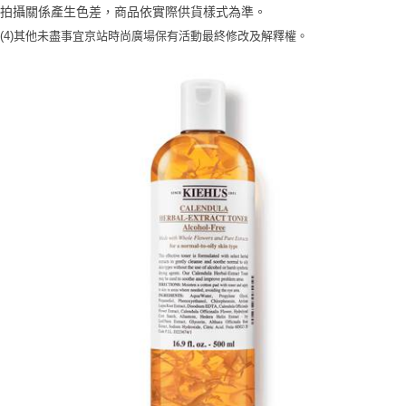
２．訂單成立數日內，您將收到繳費通知簡訊。
拍攝關係產生色差，商品依實際供貨樣式為準。
每筆NT$70，滿NT$1,000(含以上)免運費
３．收到繳費通知簡訊後14天內，點擊此簡訊中的連結，可透過四大超商／
【注意事項】
(4)
其他未盡事宜
京站時尚廣場保有活動最終修改及解釋權。
ATM／網路銀行／等多元方式進行付款，方視為交易完成。
宅配
1.本服務係由「台灣大哥大股份有限公司」（以下簡稱本公司）所提供，讓
※ 請注意：結帳手續完成當下不需立刻繳費，但若您需要取消訂單，請聯絡
用戶於交易時，得透過本服務購買商品或服務，並由商店將買賣／分期付款
每筆NT$100，滿NT$1,200(含以上)免運費
購買商品的店家。未經商家同意取消之訂單仍視為有效，需透過AFTEE先享
買賣價金債權讓與本公司後，依約使用本公司帳單繳交帳款。
後付繳納相關費用。
2.基於同意付款使用「大哥付你分期」之契約關係目的，商店將以您的個人
京站台北店客服中心(1F星巴克旁) 即日起不提供京站紙袋，取件時
※ 交易是否成功請以「AFTEE先享後付 」之結帳頁面顯示為準，若有關於
資料（包含姓名、電話或地址）提供予台灣大哥大進項蒐集、處理及利用，
是否繳費成功／繳費後需取消欲退款等相關疑問，請聯繫「AFTEE先享後付
請自備購物袋，若需購買紙袋可現場詢問
由本公司與您本人進行分期帳單所需資料之確認、核對及更正。
客戶支援中心」
https://netprotections.freshdesk.com/support/home
3.完整用戶服務條款，請詳閱以下連結：
https://oppay.tw/userRule
免運費
【注意事項】
１．透過由恩沛科技股份有限公司提供之「AFTEE先享後付」服務完成之交
易，需依本服務之必要範圍內提供個人資料，並將交易相關給付款項請求債
權轉讓予恩沛科技股份有限公司。
２．關於個人資料處理事宜，請瀏覽以下網址：
https://aftee.tw/terms/#terms3
３．未成年的使用者請事先徵得法定代理人或監護人之同意方可使用
「AFTEE先享後付」，若未經同意申辦者引起之損失，本公司不負相關責
任。
４．使用「AFTEE先享後付」時，將依據個別帳號之用戶狀況，依本公司即
時審查核予不同之上限額度；若仍有額度不足之情形，本公司將視審查結果
請求用戶進行身份認證。
５．嚴禁一人註冊多個帳號或使用他人資訊註冊。若發現惡意使用之情形，
恩沛科技股份有限公司將有權停止該用戶之使用額度並採取法律行動。