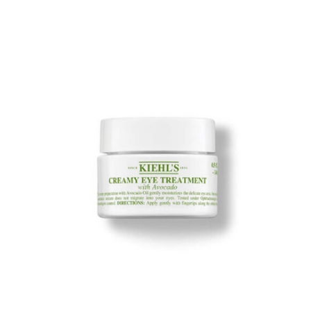
【注意事項】
ATM／網路銀行／等多元方式進行付款，方視為交易完成。
宅配
1.本服務係由「台灣大哥大股份有限公司」（以下簡稱本公司）所提供，讓
※ 請注意：結帳手續完成當下不需立刻繳費，但若您需要取消訂單，請聯絡
用戶於交易時，得透過本服務購買商品或服務，並由商店將買賣／分期付款
每筆NT$100，滿NT$1,000(含以上)免運費
購買商品的店家。未經商家同意取消之訂單仍視為有效，需透過AFTEE先享
買賣價金債權讓與本公司後，依約使用本公司帳單繳交帳款。
後付繳納相關費用。
2.基於同意付款使用「大哥付你分期」之契約關係目的，商店將以您的個人
京站台北店客服中心(1F星巴克旁) 即日起不提供京站紙袋，取件時
※ 交易是否成功請以「AFTEE先享後付 」之結帳頁面顯示為準，若有關於
資料（包含姓名、電話或地址）提供予台灣大哥大進項蒐集、處理及利用，
是否繳費成功／繳費後需取消欲退款等相關疑問，請聯繫「AFTEE先享後付
請自備購物袋，若需購買紙袋可現場詢問
由本公司與您本人進行分期帳單所需資料之確認、核對及更正。
客戶支援中心」
https://netprotections.freshdesk.com/support/home
3.完整用戶服務條款，請詳閱以下連結：
https://oppay.tw/userRule
免運費
【注意事項】
１．透過由恩沛科技股份有限公司提供之「AFTEE先享後付」服務完成之交
易，需依本服務之必要範圍內提供個人資料，並將交易相關給付款項請求債
權轉讓予恩沛科技股份有限公司。
２．關於個人資料處理事宜，請瀏覽以下網址：
https://aftee.tw/terms/#terms3
３．未成年的使用者請事先徵得法定代理人或監護人之同意方可使用
「AFTEE先享後付」，若未經同意申辦者引起之損失，本公司不負相關責
任。
４．使用「AFTEE先享後付」時，將依據個別帳號之用戶狀況，依本公司即
時審查核予不同之上限額度；若仍有額度不足之情形，本公司將視審查結果
請求用戶進行身份認證。
５．嚴禁一人註冊多個帳號或使用他人資訊註冊。若發現惡意使用之情形，
恩沛科技股份有限公司將有權停止該用戶之使用額度並採取法律行動。