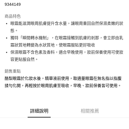
9344149
悠遊付
商品特色
Google Pay
眼霜能滋潤眼周肌膚提升含水量，讓眼周重回自然保濕柔嫩的狀
全盈+PAY
態。
獨特「瞬間轉水機制」，在眼霜接觸到肌膚的剎那，會立即由乳
大哥付你分期
霜狀質地轉變為水狀質地，使眼霜服貼更好吸收
相關說明
保濕眼霜不含色素及香料，適合早晚使用，妝前保養使用可使妝
【大哥付你分期使用說明】
AFTEE先享後付
1.本服務由台灣大哥大提供，台灣大哥大用戶可立即使用無須另外申請。
容更貼服自然。
2.付款方式選擇「大哥付你分期」，訂單成立後會自動跳轉到大哥付的交易
相關說明
流程，驗證手機門號後，選擇欲分期的期數、繳款截止日，確認付款後即完
銷售重點
【關於「AFTEE先享後付」】
成交易。
ATM付款
AFTEE先享後付是「在收到商品之後才付款」的支付方式。 讓您購物簡單
酪梨眼霜於化妝水後，精華液前使用，取適量眼霜在無名指以指腹
3.實際核准額度、可分期數及費用金額請依後續交易確認頁面所載為準。
便利好安心！
4.訂單成立30分鐘內，如未前往確認交易或遇審核未通過，訂單將自動取
揉勻化開，再輕按於眼周肌膚至吸收，早晚、妝前保養皆可使用。
１．簡單：不需註冊會員、不需綁卡、不需儲值。
運送方式
消。如遇「轉專審核」未通過狀況，表示未達大哥付你分期系統評分，恕無
２．便利：只要手機號碼，簡訊認證，即可結帳。
法說明評估內容。
３．安心：先確認商品／服務後，再付款。
付款後全家取貨
【繳款方式說明】
1.分期款項不併入電信帳單，「大哥付你分期」於每月結算日後寄送繳費提
每筆NT$70，滿NT$899(含以上)免運費
【「AFTEE先享後付」結帳流程】
醒簡訊。
詳細說明
相關推薦
１．於結帳方式選擇「AFTEE先享後付」後，將跳轉至「AFTEE先享後付」
2.透過簡訊連結打開帳單後，可選擇「超商條碼／台灣大直營門市／銀行轉
付款後7-11取貨
結帳頁面，進行簡訊認證並確認金額後，即可完成結帳。
帳／街口支付／iPASS MONEY」等通路繳費。
２．訂單成立數日內，您將收到繳費通知簡訊。
每筆NT$70，滿NT$899(含以上)免運費
３．收到繳費通知簡訊後14天內，點擊此簡訊中的連結，可透過四大超商／