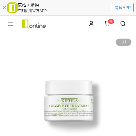
京站ｉ購物
開啟APP
立刻使用官方APP
0
1
/
1