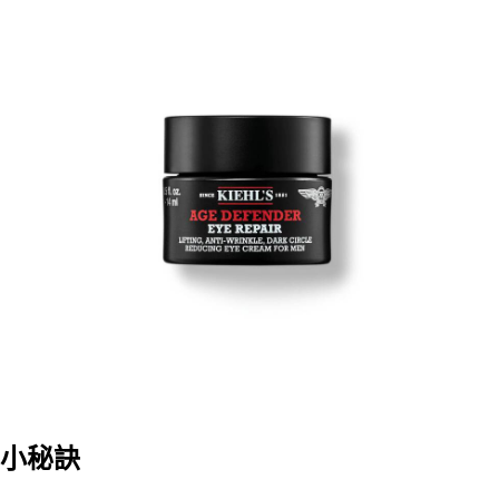
【注意事項】
ATM／網路銀行／等多元方式進行付款，方視為交易完成。
宅配
1.本服務係由「台灣大哥大股份有限公司」（以下簡稱本公司）所提供，讓
※ 請注意：結帳手續完成當下不需立刻繳費，但若您需要取消訂單，請聯絡
用戶於交易時，得透過本服務購買商品或服務，並由商店將買賣／分期付款
每筆NT$100，滿NT$1,000(含以上)免運費
購買商品的店家。未經商家同意取消之訂單仍視為有效，需透過AFTEE先享
買賣價金債權讓與本公司後，依約使用本公司帳單繳交帳款。
後付繳納相關費用。
2.基於同意付款使用「大哥付你分期」之契約關係目的，商店將以您的個人
京站台北店客服中心(1F星巴克旁) 即日起不提供京站紙袋，取件時
※ 交易是否成功請以「AFTEE先享後付 」之結帳頁面顯示為準，若有關於
資料（包含姓名、電話或地址）提供予台灣大哥大進項蒐集、處理及利用，
是否繳費成功／繳費後需取消欲退款等相關疑問，請聯繫「AFTEE先享後付
請自備購物袋，若需購買紙袋可現場詢問
由本公司與您本人進行分期帳單所需資料之確認、核對及更正。
客戶支援中心」
https://netprotections.freshdesk.com/support/home
3.完整用戶服務條款，請詳閱以下連結：
https://oppay.tw/userRule
免運費
【注意事項】
１．透過由恩沛科技股份有限公司提供之「AFTEE先享後付」服務完成之交
易，需依本服務之必要範圍內提供個人資料，並將交易相關給付款項請求債
權轉讓予恩沛科技股份有限公司。
２．關於個人資料處理事宜，請瀏覽以下網址：
https://aftee.tw/terms/#terms3
３．未成年的使用者請事先徵得法定代理人或監護人之同意方可使用
「AFTEE先享後付」，若未經同意申辦者引起之損失，本公司不負相關責
任。
４．使用「AFTEE先享後付」時，將依據個別帳號之用戶狀況，依本公司即
時審查核予不同之上限額度；若仍有額度不足之情形，本公司將視審查結果
請求用戶進行身份認證。
５．嚴禁一人註冊多個帳號或使用他人資訊註冊。若發現惡意使用之情形，
恩沛科技股份有限公司將有權停止該用戶之使用額度並採取法律行動。
小秘訣