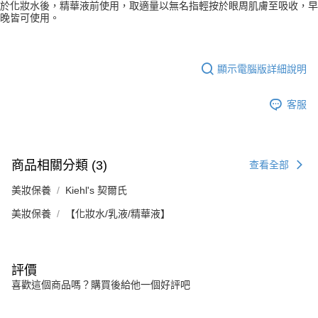
於化妝水後，精華液前使用，取適量以無名指輕按於眼周肌膚至吸收，早
晚皆可使用。
顯示電腦版詳細說明
客服
商品相關分類 (3)
查看全部
美妝保養
Kiehl's 契爾氏
美妝保養
【化妝水/乳液/精華液】
評價
喜歡這個商品嗎？購買後給他一個好評吧