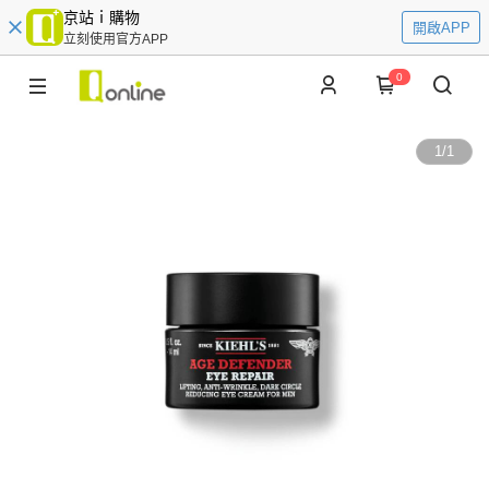
京站ｉ購物
開啟APP
立刻使用官方APP
0
1
/
1