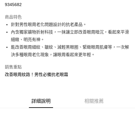
9345682
悠遊付
商品特色
Google Pay
針對男性眼周老化問題設計的抗老產品。
全盈+PAY
內含獨家礦物折射科技，一抹讓立即改善眼周暗沉，看起來平滑
細緻、明亮有神。
大哥付你分期
能改善眼周細紋、皺紋、減輕黑眼圈、緊緻眼周肌膚等，一次解
相關說明
決多種眼周老化現象，讓眼周看起來更年輕。
【大哥付你分期使用說明】
AFTEE先享後付
1.本服務由台灣大哥大提供，台灣大哥大用戶可立即使用無須另外申請。
銷售重點
2.付款方式選擇「大哥付你分期」，訂單成立後會自動跳轉到大哥付的交易
相關說明
流程，驗證手機門號後，選擇欲分期的期數、繳款截止日，確認付款後即完
改善眼周紋路！男性必備抗老眼霜
【關於「AFTEE先享後付」】
成交易。
ATM付款
AFTEE先享後付是「在收到商品之後才付款」的支付方式。 讓您購物簡單
3.實際核准額度、可分期數及費用金額請依後續交易確認頁面所載為準。
便利好安心！
4.訂單成立30分鐘內，如未前往確認交易或遇審核未通過，訂單將自動取
１．簡單：不需註冊會員、不需綁卡、不需儲值。
運送方式
消。如遇「轉專審核」未通過狀況，表示未達大哥付你分期系統評分，恕無
２．便利：只要手機號碼，簡訊認證，即可結帳。
法說明評估內容。
詳細說明
相關推薦
３．安心：先確認商品／服務後，再付款。
付款後全家取貨
【繳款方式說明】
1.分期款項不併入電信帳單，「大哥付你分期」於每月結算日後寄送繳費提
每筆NT$70，滿NT$899(含以上)免運費
【「AFTEE先享後付」結帳流程】
醒簡訊。
１．於結帳方式選擇「AFTEE先享後付」後，將跳轉至「AFTEE先享後付」
2.透過簡訊連結打開帳單後，可選擇「超商條碼／台灣大直營門市／銀行轉
付款後7-11取貨
結帳頁面，進行簡訊認證並確認金額後，即可完成結帳。
帳／街口支付／iPASS MONEY」等通路繳費。
２．訂單成立數日內，您將收到繳費通知簡訊。
每筆NT$70，滿NT$899(含以上)免運費
３．收到繳費通知簡訊後14天內，點擊此簡訊中的連結，可透過四大超商／