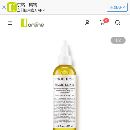
京站ｉ購物
開啟APP
立刻使用官方APP
0
1
/
2