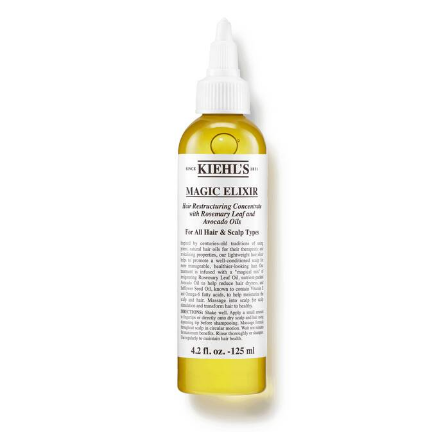
２．訂單成立數日內，您將收到繳費通知簡訊。
每筆NT$70，滿NT$899(含以上)免運費
３．收到繳費通知簡訊後14天內，點擊此簡訊中的連結，可透過四大超商／
【注意事項】
ATM／網路銀行／等多元方式進行付款，方視為交易完成。
宅配
1.本服務係由「台灣大哥大股份有限公司」（以下簡稱本公司）所提供，讓
※ 請注意：結帳手續完成當下不需立刻繳費，但若您需要取消訂單，請聯絡
用戶於交易時，得透過本服務購買商品或服務，並由商店將買賣／分期付款
每筆NT$100，滿NT$1,000(含以上)免運費
購買商品的店家。未經商家同意取消之訂單仍視為有效，需透過AFTEE先享
買賣價金債權讓與本公司後，依約使用本公司帳單繳交帳款。
後付繳納相關費用。
2.基於同意付款使用「大哥付你分期」之契約關係目的，商店將以您的個人
京站台北店客服中心(1F星巴克旁) 即日起不提供京站紙袋，取件時
※ 交易是否成功請以「AFTEE先享後付 」之結帳頁面顯示為準，若有關於
資料（包含姓名、電話或地址）提供予台灣大哥大進項蒐集、處理及利用，
是否繳費成功／繳費後需取消欲退款等相關疑問，請聯繫「AFTEE先享後付
請自備購物袋，若需購買紙袋可現場詢問
由本公司與您本人進行分期帳單所需資料之確認、核對及更正。
客戶支援中心」
https://netprotections.freshdesk.com/support/home
3.完整用戶服務條款，請詳閱以下連結：
https://oppay.tw/userRule
免運費
【注意事項】
１．透過由恩沛科技股份有限公司提供之「AFTEE先享後付」服務完成之交
易，需依本服務之必要範圍內提供個人資料，並將交易相關給付款項請求債
權轉讓予恩沛科技股份有限公司。
２．關於個人資料處理事宜，請瀏覽以下網址：
https://aftee.tw/terms/#terms3
３．未成年的使用者請事先徵得法定代理人或監護人之同意方可使用
「AFTEE先享後付」，若未經同意申辦者引起之損失，本公司不負相關責
任。
４．使用「AFTEE先享後付」時，將依據個別帳號之用戶狀況，依本公司即
時審查核予不同之上限額度；若仍有額度不足之情形，本公司將視審查結果
請求用戶進行身份認證。
５．嚴禁一人註冊多個帳號或使用他人資訊註冊。若發現惡意使用之情形，
恩沛科技股份有限公司將有權停止該用戶之使用額度並採取法律行動。