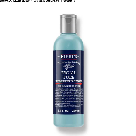
【注意事項】
ATM／網路銀行／等多元方式進行付款，方視為交易完成。
宅配
1.本服務係由「台灣大哥大股份有限公司」（以下簡稱本公司）所提供，讓
※ 請注意：結帳手續完成當下不需立刻繳費，但若您需要取消訂單，請聯絡
用戶於交易時，得透過本服務購買商品或服務，並由商店將買賣／分期付款
每筆NT$100，滿NT$1,000(含以上)免運費
購買商品的店家。未經商家同意取消之訂單仍視為有效，需透過AFTEE先享
買賣價金債權讓與本公司後，依約使用本公司帳單繳交帳款。
後付繳納相關費用。
2.基於同意付款使用「大哥付你分期」之契約關係目的，商店將以您的個人
京站台北店客服中心(1F星巴克旁) 即日起不提供京站紙袋，取件時
※ 交易是否成功請以「AFTEE先享後付 」之結帳頁面顯示為準，若有關於
資料（包含姓名、電話或地址）提供予台灣大哥大進項蒐集、處理及利用，
是否繳費成功／繳費後需取消欲退款等相關疑問，請聯繫「AFTEE先享後付
請自備購物袋，若需購買紙袋可現場詢問
由本公司與您本人進行分期帳單所需資料之確認、核對及更正。
客戶支援中心」
https://netprotections.freshdesk.com/support/home
3.完整用戶服務條款，請詳閱以下連結：
https://oppay.tw/userRule
免運費
【注意事項】
１．透過由恩沛科技股份有限公司提供之「AFTEE先享後付」服務完成之交
易，需依本服務之必要範圍內提供個人資料，並將交易相關給付款項請求債
權轉讓予恩沛科技股份有限公司。
２．關於個人資料處理事宜，請瀏覽以下網址：
https://aftee.tw/terms/#terms3
３．未成年的使用者請事先徵得法定代理人或監護人之同意方可使用
「AFTEE先享後付」，若未經同意申辦者引起之損失，本公司不負相關責
任。
４．使用「AFTEE先享後付」時，將依據個別帳號之用戶狀況，依本公司即
時審查核予不同之上限額度；若仍有額度不足之情形，本公司將視審查結果
請求用戶進行身份認證。
５．嚴禁一人註冊多個帳號或使用他人資訊註冊。若發現惡意使用之情形，
恩沛科技股份有限公司將有權停止該用戶之使用額度並採取法律行動。