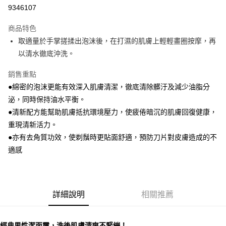
9346107
悠遊付
商品特色
Google Pay
取適量於手掌搓揉出泡沫後，在打濕的肌膚上輕輕畫圈按摩，再
全盈+PAY
以清水徹底沖洗。
大哥付你分期
銷售重點
相關說明
●綿密的泡沫更能有效深入肌膚清潔，徹底清除髒汙及減少油脂分
【大哥付你分期使用說明】
泌，同時保持油水平衡。
AFTEE先享後付
1.本服務由台灣大哥大提供，台灣大哥大用戶可立即使用無須另外申請。
●清新配方能幫助肌膚抵抗環境壓力，使疲倦暗沉的肌膚回復健康，
2.付款方式選擇「大哥付你分期」，訂單成立後會自動跳轉到大哥付的交易
相關說明
流程，驗證手機門號後，選擇欲分期的期數、繳款截止日，確認付款後即完
重現清新活力。
【關於「AFTEE先享後付」】
成交易。
ATM付款
AFTEE先享後付是「在收到商品之後才付款」的支付方式。 讓您購物簡單
●亦有去角質功效，使剃鬚時更貼面舒適，預防刀片對皮膚造成的不
3.實際核准額度、可分期數及費用金額請依後續交易確認頁面所載為準。
便利好安心！
4.訂單成立30分鐘內，如未前往確認交易或遇審核未通過，訂單將自動取
適感
１．簡單：不需註冊會員、不需綁卡、不需儲值。
運送方式
消。如遇「轉專審核」未通過狀況，表示未達大哥付你分期系統評分，恕無
２．便利：只要手機號碼，簡訊認證，即可結帳。
法說明評估內容。
３．安心：先確認商品／服務後，再付款。
付款後全家取貨
【繳款方式說明】
1.分期款項不併入電信帳單，「大哥付你分期」於每月結算日後寄送繳費提
每筆NT$70，滿NT$899(含以上)免運費
【「AFTEE先享後付」結帳流程】
醒簡訊。
詳細說明
相關推薦
１．於結帳方式選擇「AFTEE先享後付」後，將跳轉至「AFTEE先享後付」
2.透過簡訊連結打開帳單後，可選擇「超商條碼／台灣大直營門市／銀行轉
付款後7-11取貨
結帳頁面，進行簡訊認證並確認金額後，即可完成結帳。
帳／街口支付／iPASS MONEY」等通路繳費。
２．訂單成立數日內，您將收到繳費通知簡訊。
每筆NT$70，滿NT$899(含以上)免運費
經典男性潔面露，洗後肌膚清爽不緊繃！
３．收到繳費通知簡訊後14天內，點擊此簡訊中的連結，可透過四大超商／