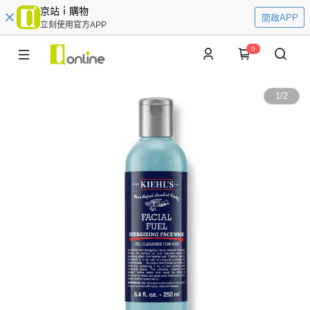
京站ｉ購物
開啟APP
立刻使用官方APP
0
1
/
2