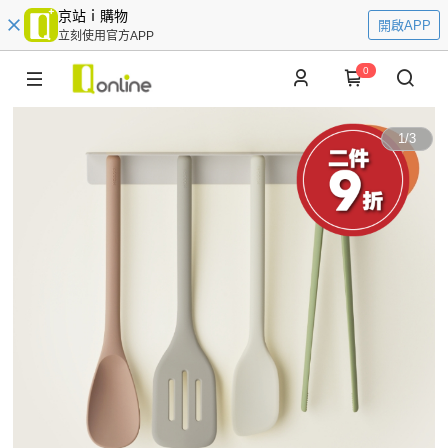
京站ｉ購物
開啟APP
立刻使用官方APP
0
1
/
3