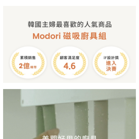
【注意事項】
ATM／網路銀行／等多元方式進行付款，方視為交易完成。
宅配
1.本服務係由「台灣大哥大股份有限公司」（以下簡稱本公司）所提供，讓
※ 請注意：結帳手續完成當下不需立刻繳費，但若您需要取消訂單，請聯絡
用戶於交易時，得透過本服務購買商品或服務，並由商店將買賣／分期付款
每筆NT$100，滿NT$1,000(含以上)免運費
購買商品的店家。未經商家同意取消之訂單仍視為有效，需透過AFTEE先享
買賣價金債權讓與本公司後，依約使用本公司帳單繳交帳款。
後付繳納相關費用。
2.基於同意付款使用「大哥付你分期」之契約關係目的，商店將以您的個人
京站台北店客服中心(1F星巴克旁) 即日起不提供京站紙袋，取件時
※ 交易是否成功請以「AFTEE先享後付 」之結帳頁面顯示為準，若有關於
資料（包含姓名、電話或地址）提供予台灣大哥大進項蒐集、處理及利用，
是否繳費成功／繳費後需取消欲退款等相關疑問，請聯繫「AFTEE先享後付
請自備購物袋，若需購買紙袋可現場詢問
由本公司與您本人進行分期帳單所需資料之確認、核對及更正。
客戶支援中心」
https://netprotections.freshdesk.com/support/home
3.完整用戶服務條款，請詳閱以下連結：
https://oppay.tw/userRule
免運費
【注意事項】
１．透過由恩沛科技股份有限公司提供之「AFTEE先享後付」服務完成之交
易，需依本服務之必要範圍內提供個人資料，並將交易相關給付款項請求債
權轉讓予恩沛科技股份有限公司。
２．關於個人資料處理事宜，請瀏覽以下網址：
https://aftee.tw/terms/#terms3
３．未成年的使用者請事先徵得法定代理人或監護人之同意方可使用
「AFTEE先享後付」，若未經同意申辦者引起之損失，本公司不負相關責
任。
４．使用「AFTEE先享後付」時，將依據個別帳號之用戶狀況，依本公司即
時審查核予不同之上限額度；若仍有額度不足之情形，本公司將視審查結果
請求用戶進行身份認證。
５．嚴禁一人註冊多個帳號或使用他人資訊註冊。若發現惡意使用之情形，
恩沛科技股份有限公司將有權停止該用戶之使用額度並採取法律行動。