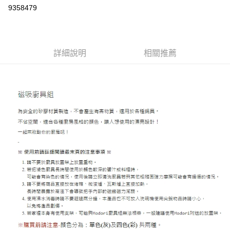
9358479
悠遊付
Google Pay
全盈+PAY
詳細說明
相關推薦
大哥付你分期
相關說明
【大哥付你分期使用說明】
AFTEE先享後付
1.本服務由台灣大哥大提供，台灣大哥大用戶可立即使用無須另外申請。
2.付款方式選擇「大哥付你分期」，訂單成立後會自動跳轉到大哥付的交易
相關說明
流程，驗證手機門號後，選擇欲分期的期數、繳款截止日，確認付款後即完
【關於「AFTEE先享後付」】
成交易。
ATM付款
AFTEE先享後付是「在收到商品之後才付款」的支付方式。 讓您購物簡單
3.實際核准額度、可分期數及費用金額請依後續交易確認頁面所載為準。
便利好安心！
4.訂單成立30分鐘內，如未前往確認交易或遇審核未通過，訂單將自動取
１．簡單：不需註冊會員、不需綁卡、不需儲值。
運送方式
消。如遇「轉專審核」未通過狀況，表示未達大哥付你分期系統評分，恕無
２．便利：只要手機號碼，簡訊認證，即可結帳。
法說明評估內容。
３．安心：先確認商品／服務後，再付款。
付款後全家取貨
【繳款方式說明】
1.分期款項不併入電信帳單，「大哥付你分期」於每月結算日後寄送繳費提
每筆NT$70，滿NT$899(含以上)免運費
【「AFTEE先享後付」結帳流程】
醒簡訊。
１．於結帳方式選擇「AFTEE先享後付」後，將跳轉至「AFTEE先享後付」
2.透過簡訊連結打開帳單後，可選擇「超商條碼／台灣大直營門市／銀行轉
付款後7-11取貨
結帳頁面，進行簡訊認證並確認金額後，即可完成結帳。
帳／街口支付／iPASS MONEY」等通路繳費。
２．訂單成立數日內，您將收到繳費通知簡訊。
每筆NT$70，滿NT$899(含以上)免運費
３．收到繳費通知簡訊後14天內，點擊此簡訊中的連結，可透過四大超商／