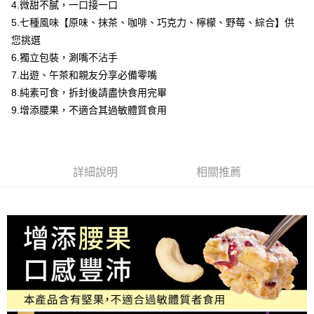
２．便利：只要手機號碼，簡訊認證，即可結帳。
4.微甜不膩，一口接一口
法說明評估內容。
３．安心：先確認商品／服務後，再付款。
每日優果-常溫宅配
5.七種風味【原味、抹茶、咖啡、巧克力、檸檬、野莓、綜合】供
【繳款方式說明】
1.分期款項不併入電信帳單，「大哥付你分期」於每月結算日後寄送繳費提
每筆NT$150，滿NT$1,000(含以上)免運費
您挑選
【「AFTEE先享後付」結帳流程】
醒簡訊。
１．於結帳方式選擇「AFTEE先享後付」後，將跳轉至「AFTEE先享後付」
6.獨立包裝，涮嘴不沾手
2.透過簡訊連結打開帳單後，可選擇「超商條碼／台灣大直營門市／銀行轉
結帳頁面，進行簡訊認證並確認金額後，即可完成結帳。
帳／街口支付／iPASS MONEY」等通路繳費。
7.出遊、午茶和親友分享必備零嘴
２．訂單成立數日內，您將收到繳費通知簡訊。
8.純素可食，拆封後請盡快食用完畢
３．收到繳費通知簡訊後14天內，點擊此簡訊中的連結，可透過四大超商／
【注意事項】
ATM／網路銀行／等多元方式進行付款，方視為交易完成。
9.增添腰果，不適合其過敏體質食用
1.本服務係由「台灣大哥大股份有限公司」（以下簡稱本公司）所提供，讓
※ 請注意：結帳手續完成當下不需立刻繳費，但若您需要取消訂單，請聯絡
用戶於交易時，得透過本服務購買商品或服務，並由商店將買賣／分期付款
購買商品的店家。未經商家同意取消之訂單仍視為有效，需透過AFTEE先享
買賣價金債權讓與本公司後，依約使用本公司帳單繳交帳款。
後付繳納相關費用。
2.基於同意付款使用「大哥付你分期」之契約關係目的，商店將以您的個人
※ 交易是否成功請以「AFTEE先享後付 」之結帳頁面顯示為準，若有關於
資料（包含姓名、電話或地址）提供予台灣大哥大進項蒐集、處理及利用，
是否繳費成功／繳費後需取消欲退款等相關疑問，請聯繫「AFTEE先享後付
詳細說明
相關推薦
由本公司與您本人進行分期帳單所需資料之確認、核對及更正。
客戶支援中心」
https://netprotections.freshdesk.com/support/home
3.完整用戶服務條款，請詳閱以下連結：
https://oppay.tw/userRule
【注意事項】
１．透過由恩沛科技股份有限公司提供之「AFTEE先享後付」服務完成之交
易，需依本服務之必要範圍內提供個人資料，並將交易相關給付款項請求債
權轉讓予恩沛科技股份有限公司。
２．關於個人資料處理事宜，請瀏覽以下網址：
https://aftee.tw/terms/#terms3
３．未成年的使用者請事先徵得法定代理人或監護人之同意方可使用
「AFTEE先享後付」，若未經同意申辦者引起之損失，本公司不負相關責
任。