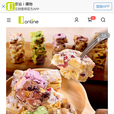
京站ｉ購物
開啟APP
立刻使用官方APP
0
1
/
3