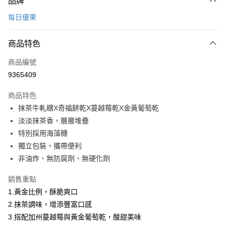
品牌
信用卡一次付款
每日優果
LINE Pay
商品特色
Apple Pay
商品編號
街口支付
9365409
悠遊付
商品特色
Google Pay
抹茶牛軋糖X奇福餅乾X蔓越莓乾X金黃葡萄乾
全盈+PAY
淡淡抹茶香，層層堆疊
特別採用海藻糖
大哥付你分期
獨立包裝，攜帶便利
相關說明
非油炸、無防腐劑、無硬化劑
【大哥付你分期使用說明】
AFTEE先享後付
1.本服務由台灣大哥大提供，台灣大哥大用戶可立即使用無須另外申請。
銷售重點
2.付款方式選擇「大哥付你分期」，訂單成立後會自動跳轉到大哥付的交易
相關說明
流程，驗證手機門號後，選擇欲分期的期數、繳款截止日，確認付款後即完
1.黃金比例，酥脆爽口
【關於「AFTEE先享後付」】
成交易。
ATM付款
AFTEE先享後付是「在收到商品之後才付款」的支付方式。 讓您購物簡單
2.抹茶調味，增添豐富口感
3.實際核准額度、可分期數及費用金額請依後續交易確認頁面所載為準。
便利好安心！
4.訂單成立30分鐘內，如未前往確認交易或遇審核未通過，訂單將自動取
3.搭配加州蔓越莓與黃金葡萄乾，酸甜美味
１．簡單：不需註冊會員、不需綁卡、不需儲值。
運送方式
消。如遇「轉專審核」未通過狀況，表示未達大哥付你分期系統評分，恕無