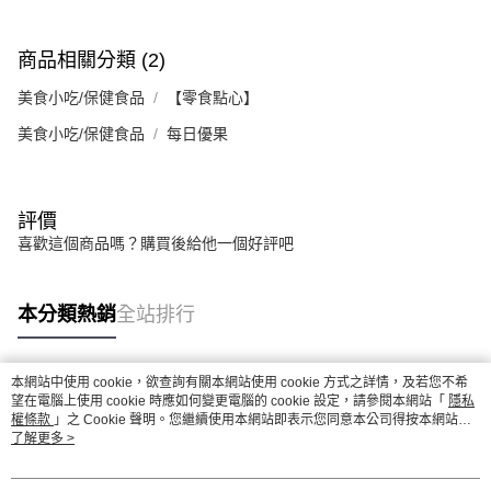
商品相關分類 (2)
美食小吃/保健食品
【零食點心】
美食小吃/保健食品
每日優果
評價
喜歡這個商品嗎？購買後給他一個好評吧
本分類熱銷
全站排行
本網站中使用 cookie，欲查詢有關本網站使用 cookie 方式之詳情，及若您不希
熱門標籤
望在電腦上使用 cookie 時應如何變更電腦的 cookie 設定，請參閱本網站「
隱私
權條款
」之 Cookie 聲明。您繼續使用本網站即表示您同意本公司得按本網站使
用條款之 Cookie 聲明使用 cookie。
了解更多 >