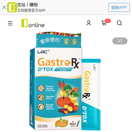
京站ｉ購物
開啟APP
立刻使用官方APP
0
1
/
1