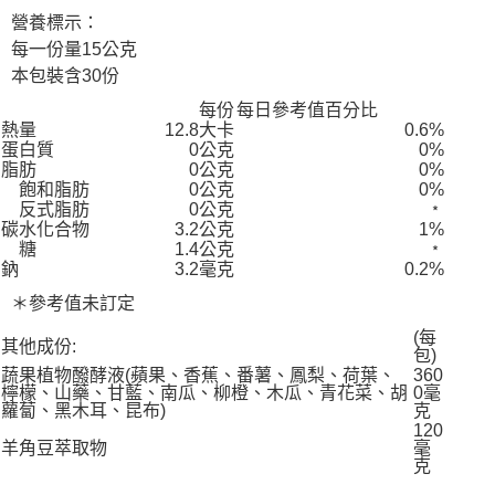
營養標示：
每一份量15公克
本包裝含30份
每份
每日參考值百分比
熱量
12.8大卡
0.6%
蛋白質
0公克
0%
脂肪
0公克
0%
飽和脂肪
0公克
0%
反式脂肪
0公克
﹡
碳水化合物
3.2公克
1%
糖
1.4公克
﹡
鈉
3.2毫克
0.2%
＊參考值未訂定
(每
其他成份:
包)
蔬果植物醱酵液(蘋果、香蕉、番薯、鳳梨、荷葉、
360
檸檬、山藥、甘藍、南瓜、柳橙、木瓜、青花菜、胡
0毫
蘿蔔、黑木耳、昆布)
克
120
羊角豆萃取物
毫
克