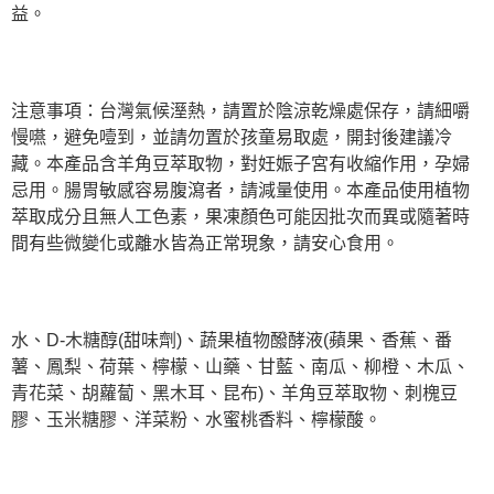
益。
注意事項：台灣氣候溼熱，請置於陰涼乾燥處保存，請細嚼
慢嚥，避免噎到，並請勿置於孩童易取處，開封後建議冷
藏。本產品含羊角豆萃取物，對妊娠子宮有收縮作用，孕婦
忌用。腸胃敏感容易腹瀉者，請減量使用。本產品使用植物
萃取成分且無人工色素，果凍顏色可能因批次而異或隨著時
間有些微變化或離水皆為正常現象，請安心食用。
水、D-木糖醇(甜味劑)、蔬果植物醱酵液(蘋果、香蕉、番
薯、鳳梨、荷葉、檸檬、山藥、甘藍、南瓜、柳橙、木瓜、
青花菜、胡蘿蔔、黑木耳、昆布)、羊角豆萃取物、刺槐豆
膠、玉米糖膠、洋菜粉、水蜜桃香料、檸檬酸。