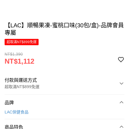
【LAC】順暢果凍-蜜桃口味(30包/盒)-品牌會員
專屬
超取滿NT$899免運
NT$1,390
NT$1,112
付款與運送方式
超取滿NT$899免運
付款方式
品牌
信用卡一次付款
LAC保健食品
LINE Pay
商品特色
Apple Pay