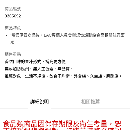
商品編號
街口支付
9365692
悠遊付
商品特色
Google Pay
'當您購買商品後，LAC專櫃人員會與您電話聯絡食品相關注意事
全盈+PAY
項'
大哥付你分期
銷售重點
相關說明
香甜口味的果凍形式，補充更方便。
【大哥付你分期使用說明】
無添加防腐劑、無人工色素、無麩質。
AFTEE先享後付
1.本服務由台灣大哥大提供，台灣大哥大用戶可立即使用無須另外申請。
推薦對象：生活不規律、飲食不均衡、外食族、久坐族、應酬族。
2.付款方式選擇「大哥付你分期」，訂單成立後會自動跳轉到大哥付的交易
相關說明
流程，驗證手機門號後，選擇欲分期的期數、繳款截止日，確認付款後即完
【關於「AFTEE先享後付」】
成交易。
ATM付款
AFTEE先享後付是「在收到商品之後才付款」的支付方式。 讓您購物簡單
3.實際核准額度、可分期數及費用金額請依後續交易確認頁面所載為準。
便利好安心！
4.訂單成立30分鐘內，如未前往確認交易或遇審核未通過，訂單將自動取
１．簡單：不需註冊會員、不需綁卡、不需儲值。
詳細說明
相關推薦
運送方式
消。如遇「轉專審核」未通過狀況，表示未達大哥付你分期系統評分，恕無
２．便利：只要手機號碼，簡訊認證，即可結帳。
法說明評估內容。
３．安心：先確認商品／服務後，再付款。
付款後全家取貨
【繳款方式說明】
1.分期款項不併入電信帳單，「大哥付你分期」於每月結算日後寄送繳費提
每筆NT$70，滿NT$899(含以上)免運費
【「AFTEE先享後付」結帳流程】
食品類商品因保存期限及衛生考量，恕
醒簡訊。
１．於結帳方式選擇「AFTEE先享後付」後，將跳轉至「AFTEE先享後付」
2.透過簡訊連結打開帳單後，可選擇「超商條碼／台灣大直營門市／銀行轉