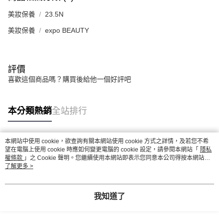
美妝保養
23.5N
美妝保養
expo BEAUTY
評價
喜歡這個商品嗎？購買後給他一個好評吧
本分類熱銷
全站排行
本網站中使用 cookie，欲查詢有關本網站使用 cookie 方式之詳情，及若您不希
熱門標籤
望在電腦上使用 cookie 時應如何變更電腦的 cookie 設定，請參閱本網站「
隱私
權條款
」之 Cookie 聲明。您繼續使用本網站即表示您同意本公司得按本網站使
用條款之 Cookie 聲明使用 cookie。
了解更多 >
我知道了