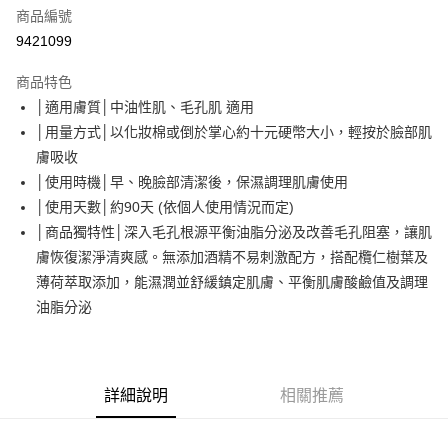
商品編號
街口支付
9421099
悠遊付
商品特色
Google Pay
│適用膚質│中油性肌、毛孔肌 適用
全盈+PAY
│用量方式│以化妝棉或倒於掌心約十元硬幣大小，輕按於臉部肌
膚吸收
大哥付你分期
│使用時機│早、晚臉部清潔後，保濕調理肌膚使用
相關說明
│使用天數│約90天 (依個人使用情況而定)
【大哥付你分期使用說明】
AFTEE先享後付
1.本服務由台灣大哥大提供，台灣大哥大用戶可立即使用無須另外申請。
│商品獨特性│深入毛孔根源平衡油脂分泌及改善毛孔阻塞，讓肌
2.付款方式選擇「大哥付你分期」，訂單成立後會自動跳轉到大哥付的交易
相關說明
膚恢復潔淨清爽感。無添加酒精不易刺激配方，搭配欖仁樹葉及
流程，驗證手機門號後，選擇欲分期的期數、繳款截止日，確認付款後即完
【關於「AFTEE先享後付」】
薄荷萃取添加，能濕潤並舒緩鎮定肌膚、平衡肌膚酸鹼值及調理
成交易。
ATM付款
AFTEE先享後付是「在收到商品之後才付款」的支付方式。 讓您購物簡單
3.實際核准額度、可分期數及費用金額請依後續交易確認頁面所載為準。
油脂分泌
便利好安心！
4.訂單成立30分鐘內，如未前往確認交易或遇審核未通過，訂單將自動取
１．簡單：不需註冊會員、不需綁卡、不需儲值。
運送方式
消。如遇「轉專審核」未通過狀況，表示未達大哥付你分期系統評分，恕無
２．便利：只要手機號碼，簡訊認證，即可結帳。
法說明評估內容。
３．安心：先確認商品／服務後，再付款。
付款後全家取貨
【繳款方式說明】
1.分期款項不併入電信帳單，「大哥付你分期」於每月結算日後寄送繳費提
詳細說明
相關推薦
每筆NT$70，滿NT$1,000(含以上)免運費
【「AFTEE先享後付」結帳流程】
醒簡訊。
１．於結帳方式選擇「AFTEE先享後付」後，將跳轉至「AFTEE先享後付」
2.透過簡訊連結打開帳單後，可選擇「超商條碼／台灣大直營門市／銀行轉
付款後7-11取貨
結帳頁面，進行簡訊認證並確認金額後，即可完成結帳。
帳／街口支付／iPASS MONEY」等通路繳費。