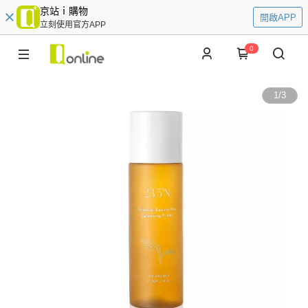
京站ｉ購物
開啟APP
立刻使用官方APP
0
1
/
3