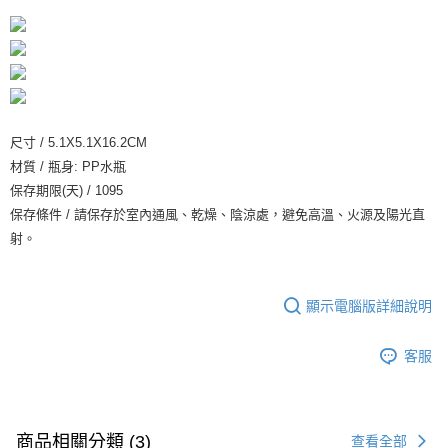
２．訂單成立數日內，您將收到繳費通知簡訊。
每筆NT$70，滿NT$1,000(含以上)免運費
３．收到繳費通知簡訊後14天內，點擊此簡訊中的連結，可透過四大超商／
【注意事項】
ATM／網路銀行／等多元方式進行付款，方視為交易完成。
宅配
1.本服務係由「台灣大哥大股份有限公司」（以下簡稱本公司）所提供，讓
※ 請注意：結帳手續完成當下不需立刻繳費，但若您需要取消訂單，請聯絡
用戶於交易時，得透過本服務購買商品或服務，並由商店將買賣／分期付款
每筆NT$100，滿NT$1,200(含以上)免運費
購買商品的店家。未經商家同意取消之訂單仍視為有效，需透過AFTEE先享
買賣價金債權讓與本公司後，依約使用本公司帳單繳交帳款。
後付繳納相關費用。
2.基於同意付款使用「大哥付你分期」之契約關係目的，商店將以您的個人
京站台北店客服中心(1F星巴克旁) 即日起不提供京站紙袋，取件時
※ 交易是否成功請以「AFTEE先享後付 」之結帳頁面顯示為準，若有關於
資料（包含姓名、電話或地址）提供予台灣大哥大進項蒐集、處理及利用，
是否繳費成功／繳費後需取消欲退款等相關疑問，請聯繫「AFTEE先享後付
請自備購物袋，若需購買紙袋可現場詢問
尺寸 / 5.1X5.1X16.2CM
由本公司與您本人進行分期帳單所需資料之確認、核對及更正。
客戶支援中心」
https://netprotections.freshdesk.com/support/home
3.完整用戶服務條款，請詳閱以下連結：
https://oppay.tw/userRule
材質 / 瓶身: PP水瓶
免運費
【注意事項】
保存期限(天) / 1095
１．透過由恩沛科技股份有限公司提供之「AFTEE先享後付」服務完成之交
保存條件 / 請保存於室內通風、乾燥、陰涼處，避免高溫、火源及陽光直
易，需依本服務之必要範圍內提供個人資料，並將交易相關給付款項請求債
射。
權轉讓予恩沛科技股份有限公司。
２．關於個人資料處理事宜，請瀏覽以下網址：
https://aftee.tw/terms/#terms3
３．未成年的使用者請事先徵得法定代理人或監護人之同意方可使用
顯示電腦版詳細說明
「AFTEE先享後付」，若未經同意申辦者引起之損失，本公司不負相關責
任。
４．使用「AFTEE先享後付」時，將依據個別帳號之用戶狀況，依本公司即
客服
時審查核予不同之上限額度；若仍有額度不足之情形，本公司將視審查結果
請求用戶進行身份認證。
５．嚴禁一人註冊多個帳號或使用他人資訊註冊。若發現惡意使用之情形，
恩沛科技股份有限公司將有權停止該用戶之使用額度並採取法律行動。
商品相關分類 (3)
查看全部