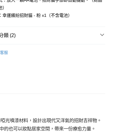
式：放入一顆AA電池，招財貓手部即自動擺動。（商品
池）
你分期使用說明】
享後付
幸運繽紛招財貓 - 粉 x1（不含電池）
由台灣大哥大提供，台灣大哥大用戶可立即使用無須另外申請。
式選擇「大哥付你分期」，訂單成立後會自動跳轉到大哥付的交易
證手機門號後，選擇欲分期的期數、繳款截止日，確認付款後即
FTEE先享後付」】
。
先享後付是「在收到商品之後才付款」的支付方式。 讓您購物簡單
類 (2)
准額度、可分期數及費用金額請依後續交易確認頁面所載為準。
心！
立30分鐘內，如未前往確認交易或遇審核未通過，訂單將自動取
：不需註冊會員、不需綁卡、不需儲值。
DONKEY
「轉專審核」未通過狀況，表示未達大哥付你分期系統評分，恕
：只要手機號碼，簡訊認證，即可結帳。
客服
評估內容。
：先確認商品／服務後，再付款。
【療癒公仔】
式說明】
項不併入電信帳單，「大哥付你分期」於每月結算日後寄送繳費提
EE先享後付」結帳流程】
00，滿NT$1,000(含以上)免運費
方式選擇「AFTEE先享後付」後，將跳轉至「AFTEE先享後
訊連結打開帳單後，可選擇「超商條碼／台灣大直營門市／銀行轉
頁面，進行簡訊認證並確認金額後，即可完成結帳。
付／iPASS MONEY」等通路繳費。
客服中心(1F星巴克旁) 即日起不提供京站紙袋，取件時
成立數日內，您將收到繳費通知簡訊。
費通知簡訊後14天內，點擊此簡訊中的連結，可透過四大超商
物袋，若需購買紙袋可現場詢問
項】
網路銀行／等多元方式進行付款，方視為交易完成。
係由「台灣大哥大股份有限公司」（以下簡稱本公司）所提供，讓
：結帳手續完成當下不需立刻繳費，但若您需要取消訂單，請聯
易時，得透過本服務購買商品或服務，並由商店將買賣／分期付
的店家。未經商家同意取消之訂單仍視為有效，需透過AFTEE
金債權讓與本公司後，依約使用本公司帳單繳交帳款。
繳納相關費用。
意付款使用「大哥付你分期」之契約關係目的，商店將以您的個人
否成功請以「AFTEE先享後付 」之結帳頁面顯示為準，若有關於
用啞光噴漆材料，設計出現代又洋氣的招財吉祥物。
含姓名、電話或地址）提供予台灣大哥大進項蒐集、處理及利
功／繳費後需取消欲退款等相關疑問，請聯繫「AFTEE先享後
公司與您本人進行分期帳單所需資料之確認、核對及更正。
援中心」
https://netprotections.freshdesk.com/support/home
中的也可以妝點居家空間，帶來一份療愈力量。
戶服務條款，請詳閱以下連結：
https://oppay.tw/userRule