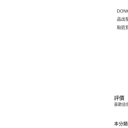
DON
品出
貼近
評價
喜歡這
本分類