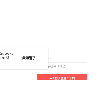
 cookie
kie 聲明
我知道了
官方APP
免費傳送載點至手機
若接到可疑電話，請洽詢165反詐騙專線
本站最佳瀏覽環境請使用 Google Chrome、Firefox 或 Edge 以上版本