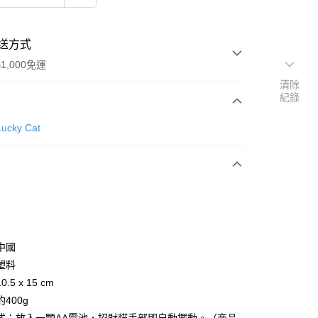
送方式
1,000免運
清除
紀錄
次付款
ucky Cat
中國
y
塑料
.5 x 15 cm
400g
分期