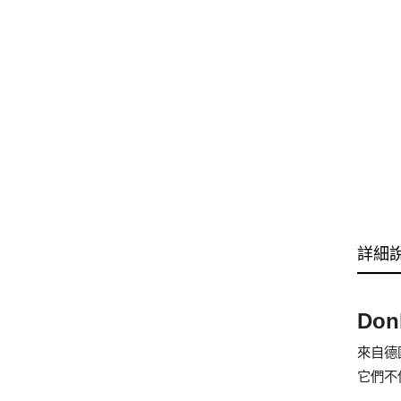
詳細
Do
來自德
它們不