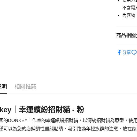
使用方
相關說明
不含電
【大哥付
AFTEE先
內容物：
1.本服務
2.付款方
相關說明
流程，驗
【關於「A
ATM付款
完成交易
AFTEE
商品相關分
3.實際核
便利好安
4.訂單成
１．簡單
生活雜貨
消。如遇
２．便利
運送方式
分享
無法說明
３．安心
生活雜貨
【繳款方
宅配
1.分期款
【「AFT
醒簡訊。
每筆NT$1
１．於結帳
2.透過簡
付」結帳
帳／街口支
京站台北店
２．訂單
說明
相關推薦
３．收到繳
請自備購
【注意事
／ATM／
1.本服務
免運費
※ 請注意
用戶於交
絡購買商品
nkey｜幸運繽紛招財貓 - 粉
款買賣價
先享後付
2.基於同
※ 交易是
國的DONKEY工作室的幸運繽紛招財貓，以傳統招財貓為原型，使
資料（包
是否繳費成
用，由本
付客戶支
僅可以為您的店鋪調性畫龍點睛，吸引路過年輕族群的注意，放在家
3.完整用