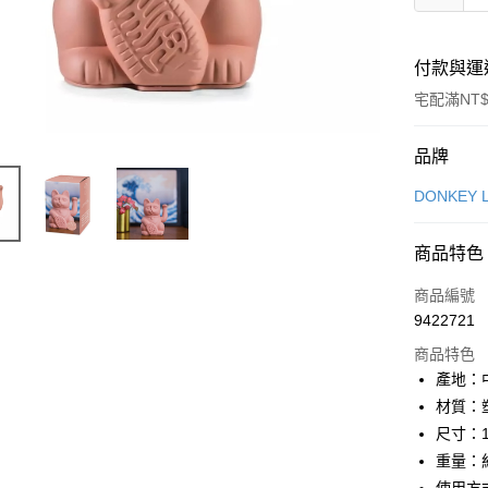
付款與運
宅配滿NT$
付款方式
品牌
信用卡一
DONKEY L
LINE Pay
商品特色
Apple Pay
商品編號
街口支付
9422721
商品特色
悠遊付
產地：
Google Pa
材質：
尺寸：10
全盈+PAY
重量：約
大哥付你