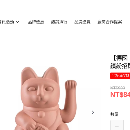
會員活動
品牌優惠
熱銷排行
品牌總覽
廠商合作提案
【德國 
繽紛招
宅配滿NT$
NT$990
NT$8
數量