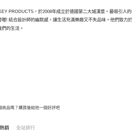
【注意事
１．透過由
KEY PRODUCTS，於2008年成立於德國第二大城漢堡。最吸引人
交易，需
求債權轉
發喔! 結合設計師的幽默感，讓生活充滿樂趣又不失品味。他們致力
２．關於
https://aft
我們的生活。
３．未成
「AFTE
任。
４．使用「
即時審查
結果請求
５．嚴禁
形，恩沛
動。
個商品嗎？購買後給他一個好評吧
熱銷
全站排行