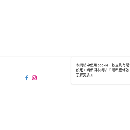
本網站中使用 cookie，欲查詢有關
設定，請參閱本網站「
隱私權條款
使用 cookie。
了解更多 >
TW-MWG1-66-206 Web2.0
© 2026 by 京站數位廣場股份有限公司