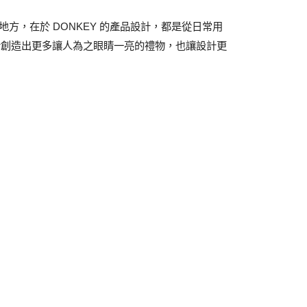
項】
恩沛科技股份有限公司提供之「AFTEE先享後付」服務完成之
的地方，在於 DONKEY 的產品設計，都是從日常用
依本服務之必要範圍內提供個人資料，並將交易相關給付款項請
讓予恩沛科技股份有限公司。
於創造出更多讓人為之眼睛一亮的禮物，也讓設計更
個人資料處理事宜，請瀏覽以下網址：
ee.tw/terms/#terms3
年的使用者請事先徵得法定代理人或監護人之同意方可使用
E先享後付」，若未經同意申辦者引起之損失，本公司不負相關責
AFTEE先享後付」時，將依據個別帳號之用戶狀況，依本公司
核予不同之上限額度；若仍有額度不足之情形，本公司將視審查
用戶進行身份認證。
一人註冊多個帳號或使用他人資訊註冊。若發現惡意使用之情
科技股份有限公司將有權停止該用戶之使用額度並採取法律行