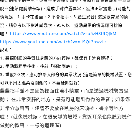
運送過程中的搖晃、或者平常碰撞到貓手，有時可能會造成貓手暫時
脫臼(連結處脫離卡準)，造成手臂位置異常、無法正常擺動；(可能的
情況是：1.手卡在後面、2.不會招手、3.產生異音) 這是很常見的情
況，請參考以下影片試幾次，95%以上擺動異常的情況應可排除
喔！
https://www.youtube.com/watch?v=a5zH3lRQJkM
https://www.youtube.com/watch?v=mlSQt3bwzLc
說明：
1. 將招財貓的手臂往身體的方向輕壓，確保有卡進身體裡；
2. 手動將貓手往後、往前「撥動到底」；
3. 重覆2-3次，應可排除大部分的異常狀況 (這是簡單的機械裝置，您
可以不用太溫柔沒關係的，不要硬掰就好)
貓貓招手並不是因為裡面住著小精靈，而是透過機械裝置驅
動； 在非常安靜的地方，是有可能聽到微微的聲音；如果您
非常介意聲音，建議不要放在臥房的床頭櫃、書桌等地方
喔！ (就像機械錶，在很安靜的場域，靠近耳朵也能聽到機件
做動的微聲，一樣的道理喔)