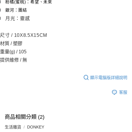
粉橘(蜜桃)：希望、未來
l
銀河：團結
l
月光：靈感
l
尺寸 / 10X8.5X15CM
材質 / 塑膠
重量(g) / 105
提供維修 / 無
顯示電腦版詳細說明
客服
商品相關分類 (2)
生活雜貨
DONKEY