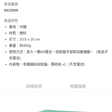
商品編號
街口支付
9422849
悠遊付
商品特色
Google Pay
產地：中國
全盈+PAY
材質：塑料
尺寸：10.5 x 15 cm
大哥付你分期
重量：約400g
相關說明
使用方式：放入一顆AA電池，招財貓手部即自動擺動。（商品不
【大哥付你分期使用說明】
AFTEE先享後付
1.本服務由台灣大哥大提供，台灣大哥大用戶可立即使用無須另外申請。
含電池）
2.付款方式選擇「大哥付你分期」，訂單成立後會自動跳轉到大哥付的交易
相關說明
內容物：幸運繽紛招財貓 - 薄荷綠 x1（不含電池）
流程，驗證手機門號後，選擇欲分期的期數、繳款截止日，確認付款後即完
【關於「AFTEE先享後付」】
成交易。
ATM付款
AFTEE先享後付是「在收到商品之後才付款」的支付方式。 讓您購物簡單
3.實際核准額度、可分期數及費用金額請依後續交易確認頁面所載為準。
便利好安心！
4.訂單成立30分鐘內，如未前往確認交易或遇審核未通過，訂單將自動取
１．簡單：不需註冊會員、不需綁卡、不需儲值。
運送方式
消。如遇「轉專審核」未通過狀況，表示未達大哥付你分期系統評分，恕無
詳細說明
相關推薦
２．便利：只要手機號碼，簡訊認證，即可結帳。
法說明評估內容。
３．安心：先確認商品／服務後，再付款。
宅配
【繳款方式說明】
1.分期款項不併入電信帳單，「大哥付你分期」於每月結算日後寄送繳費提
每筆NT$100，滿NT$1,200(含以上)免運費
【「AFTEE先享後付」結帳流程】
醒簡訊。
１．於結帳方式選擇「AFTEE先享後付」後，將跳轉至「AFTEE先享後付」
2.透過簡訊連結打開帳單後，可選擇「超商條碼／台灣大直營門市／銀行轉
京站台北店客服中心(1F星巴克旁) 即日起不提供京站紙袋，取件時
結帳頁面，進行簡訊認證並確認金額後，即可完成結帳。
帳／街口支付／iPASS MONEY」等通路繳費。