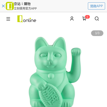
京站ｉ購物
開啟APP
立刻使用官方APP
0
1
/
3