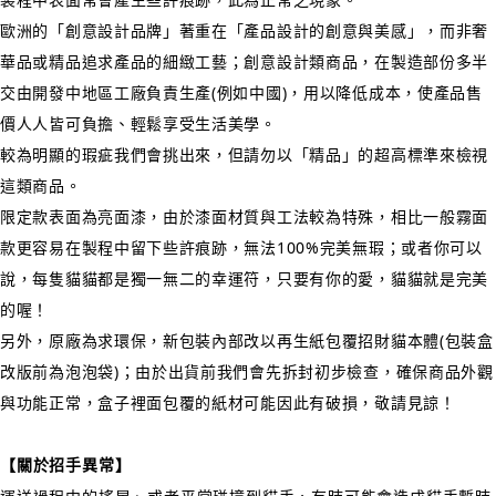
歐洲的「創意設計品牌」著重在「產品設計的創意與美感」，而非奢
華品或精品追求產品的細緻工藝；創意設計類商品，在製造部份多半
交由開發中地區工廠負責生產(例如中國)，用以降低成本，使產品售
價人人皆可負擔、輕鬆享受生活美學。
較為明顯的瑕疵我們會挑出來，但請勿以「精品」的超高標準來檢視
這類商品。
限定款表面為亮面漆，由於漆面材質與工法較為特殊，相比一般霧面
款更容易在製程中留下些許痕跡，無法100%完美無瑕；或者你可以
說，每隻貓貓都是獨一無二的幸運符，只要有你的愛，貓貓就是完美
的喔！
另外，原廠為求環保，新包裝內部改以再生紙包覆招財貓本體(包裝盒
改版前為泡泡袋)；由於出貨前我們會先拆封初步檢查，確保商品外觀
與功能正常，盒子裡面包覆的紙材可能因此有破損，敬請見諒！
【關於招手異常】