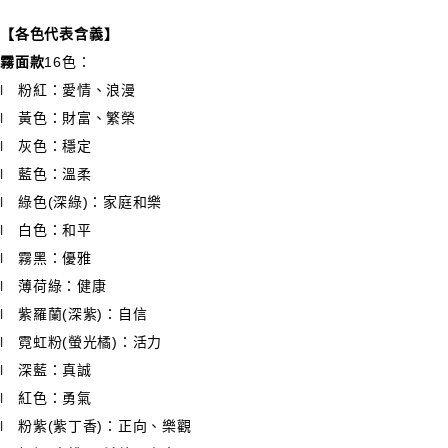
【各色代表含義】
霧面款
16色：
粉紅：愛情、浪漫
l
黃色：財富、繁榮
l
灰色：穩定
l
藍色：溫柔
l
綠色(深綠)：家庭和樂
l
白色：和平
l
霧黑：優雅
l
薄荷綠：健康
l
紫羅蘭(深紫)：自信
l
霓虹粉(螢光橘)：活力
l
深藍：真誠
l
紅色：勇氣
l
粉紫(紫丁香)：正向、樂觀
l