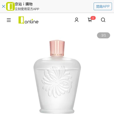
京站ｉ購物
開啟APP
立刻使用官方APP
0
1
/
1