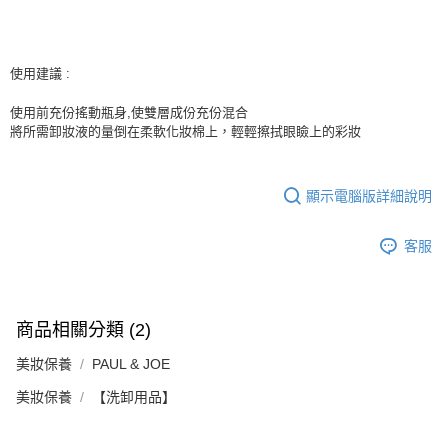
使用建議 :
使用前充份搖動瓶身,使雙層成份充份混合
將所需卸妝液的量倒在柔軟化妝棉上，輕輕擦拭眼瞼上的彩妝
顯示電腦版詳細說明
客服
商品相關分類 (2)
美妝保養
PAUL & JOE
美妝保養
【洗卸用品】