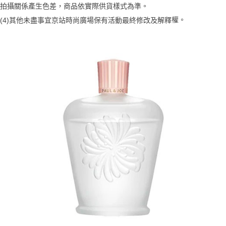
【注意事項】
拍攝關係產生色差，商品依實際供貨樣式為準。 
ATM／網路銀行／等多元方式進行付款，方視為交易完成。
宅配
1.本服務係由「台灣大哥大股份有限公司」（以下簡稱本公司）所提供，讓
※ 請注意：結帳手續完成當下不需立刻繳費，但若您需要取消訂單，請聯絡
權。
(4)
其他未盡事宜
京站時尚廣場保有活動最終修改及解釋
用戶於交易時，得透過本服務購買商品或服務，並由商店將買賣／分期付款
每筆NT$100，滿NT$1,000(含以上)免運費
購買商品的店家。未經商家同意取消之訂單仍視為有效，需透過AFTEE先享
買賣價金債權讓與本公司後，依約使用本公司帳單繳交帳款。
後付繳納相關費用。
2.基於同意付款使用「大哥付你分期」之契約關係目的，商店將以您的個人
京站台北店客服中心(1F星巴克旁) 即日起不提供京站紙袋，取件時
※ 交易是否成功請以「AFTEE先享後付 」之結帳頁面顯示為準，若有關於
資料（包含姓名、電話或地址）提供予台灣大哥大進項蒐集、處理及利用，
是否繳費成功／繳費後需取消欲退款等相關疑問，請聯繫「AFTEE先享後付
請自備購物袋，若需購買紙袋可現場詢問
由本公司與您本人進行分期帳單所需資料之確認、核對及更正。
客戶支援中心」
https://netprotections.freshdesk.com/support/home
3.完整用戶服務條款，請詳閱以下連結：
https://oppay.tw/userRule
免運費
【注意事項】
１．透過由恩沛科技股份有限公司提供之「AFTEE先享後付」服務完成之交
易，需依本服務之必要範圍內提供個人資料，並將交易相關給付款項請求債
權轉讓予恩沛科技股份有限公司。
２．關於個人資料處理事宜，請瀏覽以下網址：
https://aftee.tw/terms/#terms3
３．未成年的使用者請事先徵得法定代理人或監護人之同意方可使用
「AFTEE先享後付」，若未經同意申辦者引起之損失，本公司不負相關責
任。
４．使用「AFTEE先享後付」時，將依據個別帳號之用戶狀況，依本公司即
時審查核予不同之上限額度；若仍有額度不足之情形，本公司將視審查結果
請求用戶進行身份認證。
５．嚴禁一人註冊多個帳號或使用他人資訊註冊。若發現惡意使用之情形，
恩沛科技股份有限公司將有權停止該用戶之使用額度並採取法律行動。