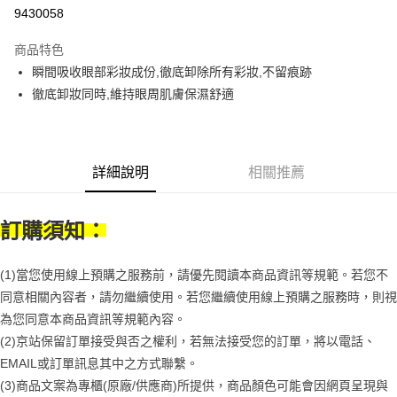
9430058
悠遊付
商品特色
Google Pay
瞬間吸收眼部彩妝成份,徹底卸除所有彩妝,不留痕跡
全盈+PAY
徹底卸妝同時,維持眼周肌膚保濕舒適
大哥付你分期
相關說明
【大哥付你分期使用說明】
詳細說明
相關推薦
AFTEE先享後付
1.本服務由台灣大哥大提供，台灣大哥大用戶可立即使用無須另外申請。
2.付款方式選擇「大哥付你分期」，訂單成立後會自動跳轉到大哥付的交易
相關說明
流程，驗證手機門號後，選擇欲分期的期數、繳款截止日，確認付款後即完
【關於「AFTEE先享後付」】
訂購須知：
成交易。
ATM付款
AFTEE先享後付是「在收到商品之後才付款」的支付方式。 讓您購物簡單
3.實際核准額度、可分期數及費用金額請依後續交易確認頁面所載為準。
便利好安心！
4.訂單成立30分鐘內，如未前往確認交易或遇審核未通過，訂單將自動取
１．簡單：不需註冊會員、不需綁卡、不需儲值。
(1)當您使用線上預購之服務前，請優先閱讀本商品資訊等規範。若您不
運送方式
消。如遇「轉專審核」未通過狀況，表示未達大哥付你分期系統評分，恕無
２．便利：只要手機號碼，簡訊認證，即可結帳。
法說明評估內容。
同意相關內容者，請勿繼續使用。若您繼續使用線上預購之服務時，則視
３．安心：先確認商品／服務後，再付款。
付款後全家取貨
【繳款方式說明】
為您同意本商品資訊等規範內容。
1.分期款項不併入電信帳單，「大哥付你分期」於每月結算日後寄送繳費提
每筆NT$70，滿NT$899(含以上)免運費
【「AFTEE先享後付」結帳流程】
醒簡訊。
(2)京站保留訂單接受與否之權利，若無法接受您的訂單，將以電話、
１．於結帳方式選擇「AFTEE先享後付」後，將跳轉至「AFTEE先享後付」
2.透過簡訊連結打開帳單後，可選擇「超商條碼／台灣大直營門市／銀行轉
付款後7-11取貨
EMAIL或訂單訊息其中之方式聯繫。
結帳頁面，進行簡訊認證並確認金額後，即可完成結帳。
帳／街口支付／iPASS MONEY」等通路繳費。
２．訂單成立數日內，您將收到繳費通知簡訊。
(3)商品文案為專櫃(原廠/供應商)所提供，商品顏色可能會因網頁呈現與
每筆NT$70，滿NT$899(含以上)免運費
３．收到繳費通知簡訊後14天內，點擊此簡訊中的連結，可透過四大超商／