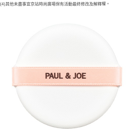
【注意事項】
權。
(4)
其他未盡事宜
京站時尚廣場保有活動最終修改及解釋
ATM／網路銀行／等多元方式進行付款，方視為交易完成。
宅配
1.本服務係由「台灣大哥大股份有限公司」（以下簡稱本公司）所提供，讓
※ 請注意：結帳手續完成當下不需立刻繳費，但若您需要取消訂單，請聯絡
用戶於交易時，得透過本服務購買商品或服務，並由商店將買賣／分期付款
每筆NT$100，滿NT$1,000(含以上)免運費
購買商品的店家。未經商家同意取消之訂單仍視為有效，需透過AFTEE先享
買賣價金債權讓與本公司後，依約使用本公司帳單繳交帳款。
後付繳納相關費用。
2.基於同意付款使用「大哥付你分期」之契約關係目的，商店將以您的個人
京站台北店客服中心(1F星巴克旁) 即日起不提供京站紙袋，取件時
※ 交易是否成功請以「AFTEE先享後付 」之結帳頁面顯示為準，若有關於
資料（包含姓名、電話或地址）提供予台灣大哥大進項蒐集、處理及利用，
是否繳費成功／繳費後需取消欲退款等相關疑問，請聯繫「AFTEE先享後付
請自備購物袋，若需購買紙袋可現場詢問
由本公司與您本人進行分期帳單所需資料之確認、核對及更正。
客戶支援中心」
https://netprotections.freshdesk.com/support/home
3.完整用戶服務條款，請詳閱以下連結：
https://oppay.tw/userRule
免運費
【注意事項】
１．透過由恩沛科技股份有限公司提供之「AFTEE先享後付」服務完成之交
易，需依本服務之必要範圍內提供個人資料，並將交易相關給付款項請求債
權轉讓予恩沛科技股份有限公司。
２．關於個人資料處理事宜，請瀏覽以下網址：
https://aftee.tw/terms/#terms3
３．未成年的使用者請事先徵得法定代理人或監護人之同意方可使用
「AFTEE先享後付」，若未經同意申辦者引起之損失，本公司不負相關責
任。
４．使用「AFTEE先享後付」時，將依據個別帳號之用戶狀況，依本公司即
時審查核予不同之上限額度；若仍有額度不足之情形，本公司將視審查結果
請求用戶進行身份認證。
５．嚴禁一人註冊多個帳號或使用他人資訊註冊。若發現惡意使用之情形，
恩沛科技股份有限公司將有權停止該用戶之使用額度並採取法律行動。