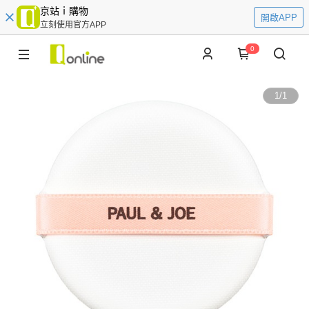
京站ｉ購物
開啟APP
立刻使用官方APP
0
1
/
1