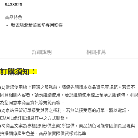
9433626
悠遊付
商品特色
Google Pay
糖瓷絲潤精華氣墊專用粉撲
全盈+PAY
大哥付你分期
相關說明
詳細說明
相關推薦
【大哥付你分期使用說明】
AFTEE先享後付
1.本服務由台灣大哥大提供，台灣大哥大用戶可立即使用無須另外申請。
2.付款方式選擇「大哥付你分期」，訂單成立後會自動跳轉到大哥付的交易
相關說明
訂購須知：
流程，驗證手機門號後，選擇欲分期的期數、繳款截止日，確認付款後即完
【關於「AFTEE先享後付」】
成交易。
ATM付款
AFTEE先享後付是「在收到商品之後才付款」的支付方式。 讓您購物簡單
3.實際核准額度、可分期數及費用金額請依後續交易確認頁面所載為準。
(1)當您使用線上預購之服務前，請優先閱讀本商品資訊等規範。若您不
便利好安心！
4.訂單成立30分鐘內，如未前往確認交易或遇審核未通過，訂單將自動取
１．簡單：不需註冊會員、不需綁卡、不需儲值。
同意相關內容者，請勿繼續使用。若您繼續使用線上預購之服務時，則視
運送方式
消。如遇「轉專審核」未通過狀況，表示未達大哥付你分期系統評分，恕無
２．便利：只要手機號碼，簡訊認證，即可結帳。
法說明評估內容。
為您同意本商品資訊等規範內容。
３．安心：先確認商品／服務後，再付款。
付款後全家取貨
【繳款方式說明】
(2)京站保留訂單接受與否之權利，若無法接受您的訂單，將以電話、
1.分期款項不併入電信帳單，「大哥付你分期」於每月結算日後寄送繳費提
每筆NT$70，滿NT$899(含以上)免運費
【「AFTEE先享後付」結帳流程】
EMAIL或訂單訊息其中之方式聯繫。
醒簡訊。
１．於結帳方式選擇「AFTEE先享後付」後，將跳轉至「AFTEE先享後付」
2.透過簡訊連結打開帳單後，可選擇「超商條碼／台灣大直營門市／銀行轉
(3)商品文案為專櫃(原廠/供應商)所提供，商品顏色可能會因網頁呈現與
付款後7-11取貨
結帳頁面，進行簡訊認證並確認金額後，即可完成結帳。
帳／街口支付／iPASS MONEY」等通路繳費。
２．訂單成立數日內，您將收到繳費通知簡訊。
拍攝關係產生色差，商品依實際供貨樣式為準。 
每筆NT$70，滿NT$899(含以上)免運費
３．收到繳費通知簡訊後14天內，點擊此簡訊中的連結，可透過四大超商／