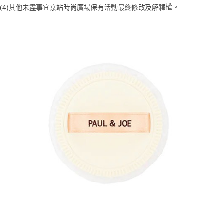
【注意事項】
權。
(4)
其他未盡事宜
京站時尚廣場保有活動最終修改及解釋
ATM／網路銀行／等多元方式進行付款，方視為交易完成。
宅配
1.本服務係由「台灣大哥大股份有限公司」（以下簡稱本公司）所提供，讓
※ 請注意：結帳手續完成當下不需立刻繳費，但若您需要取消訂單，請聯絡
用戶於交易時，得透過本服務購買商品或服務，並由商店將買賣／分期付款
每筆NT$100，滿NT$1,000(含以上)免運費
購買商品的店家。未經商家同意取消之訂單仍視為有效，需透過AFTEE先享
買賣價金債權讓與本公司後，依約使用本公司帳單繳交帳款。
後付繳納相關費用。
2.基於同意付款使用「大哥付你分期」之契約關係目的，商店將以您的個人
京站台北店客服中心(1F星巴克旁) 即日起不提供京站紙袋，取件時
※ 交易是否成功請以「AFTEE先享後付 」之結帳頁面顯示為準，若有關於
資料（包含姓名、電話或地址）提供予台灣大哥大進項蒐集、處理及利用，
是否繳費成功／繳費後需取消欲退款等相關疑問，請聯繫「AFTEE先享後付
請自備購物袋，若需購買紙袋可現場詢問
由本公司與您本人進行分期帳單所需資料之確認、核對及更正。
客戶支援中心」
https://netprotections.freshdesk.com/support/home
3.完整用戶服務條款，請詳閱以下連結：
https://oppay.tw/userRule
免運費
【注意事項】
１．透過由恩沛科技股份有限公司提供之「AFTEE先享後付」服務完成之交
易，需依本服務之必要範圍內提供個人資料，並將交易相關給付款項請求債
權轉讓予恩沛科技股份有限公司。
２．關於個人資料處理事宜，請瀏覽以下網址：
https://aftee.tw/terms/#terms3
３．未成年的使用者請事先徵得法定代理人或監護人之同意方可使用
「AFTEE先享後付」，若未經同意申辦者引起之損失，本公司不負相關責
任。
４．使用「AFTEE先享後付」時，將依據個別帳號之用戶狀況，依本公司即
時審查核予不同之上限額度；若仍有額度不足之情形，本公司將視審查結果
請求用戶進行身份認證。
５．嚴禁一人註冊多個帳號或使用他人資訊註冊。若發現惡意使用之情形，
恩沛科技股份有限公司將有權停止該用戶之使用額度並採取法律行動。