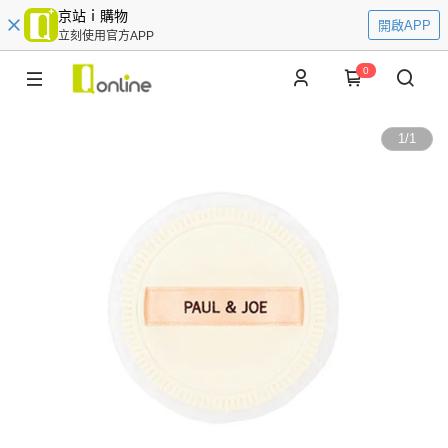
京站ｉ購物
開啟APP
立刻使用官方APP
0
1
/
1