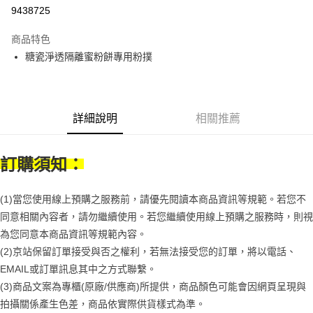
9438725
悠遊付
商品特色
Google Pay
糖瓷淨透隔離蜜粉餅專用粉撲
全盈+PAY
大哥付你分期
相關說明
詳細說明
相關推薦
【大哥付你分期使用說明】
AFTEE先享後付
1.本服務由台灣大哥大提供，台灣大哥大用戶可立即使用無須另外申請。
2.付款方式選擇「大哥付你分期」，訂單成立後會自動跳轉到大哥付的交易
相關說明
訂購須知：
流程，驗證手機門號後，選擇欲分期的期數、繳款截止日，確認付款後即完
【關於「AFTEE先享後付」】
成交易。
ATM付款
AFTEE先享後付是「在收到商品之後才付款」的支付方式。 讓您購物簡單
3.實際核准額度、可分期數及費用金額請依後續交易確認頁面所載為準。
便利好安心！
(1)當您使用線上預購之服務前，請優先閱讀本商品資訊等規範。若您不
4.訂單成立30分鐘內，如未前往確認交易或遇審核未通過，訂單將自動取
１．簡單：不需註冊會員、不需綁卡、不需儲值。
同意相關內容者，請勿繼續使用。若您繼續使用線上預購之服務時，則視
運送方式
消。如遇「轉專審核」未通過狀況，表示未達大哥付你分期系統評分，恕無
２．便利：只要手機號碼，簡訊認證，即可結帳。
法說明評估內容。
為您同意本商品資訊等規範內容。
３．安心：先確認商品／服務後，再付款。
付款後全家取貨
【繳款方式說明】
(2)京站保留訂單接受與否之權利，若無法接受您的訂單，將以電話、
1.分期款項不併入電信帳單，「大哥付你分期」於每月結算日後寄送繳費提
每筆NT$70，滿NT$899(含以上)免運費
【「AFTEE先享後付」結帳流程】
醒簡訊。
EMAIL或訂單訊息其中之方式聯繫。
１．於結帳方式選擇「AFTEE先享後付」後，將跳轉至「AFTEE先享後付」
2.透過簡訊連結打開帳單後，可選擇「超商條碼／台灣大直營門市／銀行轉
付款後7-11取貨
(3)商品文案為專櫃(原廠/供應商)所提供，商品顏色可能會因網頁呈現與
結帳頁面，進行簡訊認證並確認金額後，即可完成結帳。
帳／街口支付／iPASS MONEY」等通路繳費。
２．訂單成立數日內，您將收到繳費通知簡訊。
拍攝關係產生色差，商品依實際供貨樣式為準。 
每筆NT$70，滿NT$899(含以上)免運費
３．收到繳費通知簡訊後14天內，點擊此簡訊中的連結，可透過四大超商／