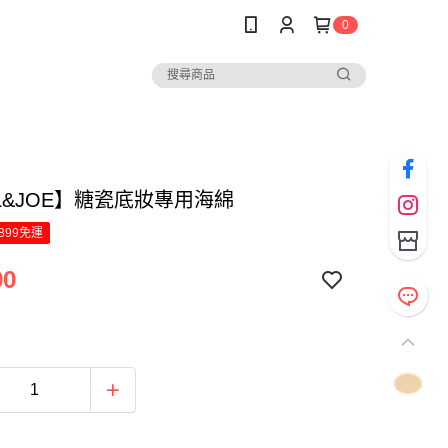
0
L&JOE】糖瓷底妝專用海綿
899免運
90