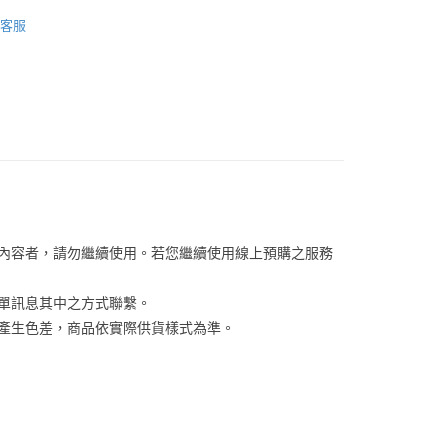
享後付
由台灣大哥大提供，台灣大哥大用戶可立即使用無須另外申請。
PAUL & JOE
式選擇「大哥付你分期」，訂單成立後會自動跳轉到大哥付的交易
客服
【臉部彩妝/美容用品】
證手機門號後，選擇欲分期的期數、繳款截止日，確認付款後即
FTEE先享後付」】
。
先享後付是「在收到商品之後才付款」的支付方式。 讓您購物簡單
准額度、可分期數及費用金額請依後續交易確認頁面所載為準。
心！
立30分鐘內，如未前往確認交易或遇審核未通過，訂單將自動取
：不需註冊會員、不需綁卡、不需儲值。
「轉專審核」未通過狀況，表示未達大哥付你分期系統評分，恕
：只要手機號碼，簡訊認證，即可結帳。
評估內容。
：先確認商品／服務後，再付款。
式說明】
家取貨
項不併入電信帳單，「大哥付你分期」於每月結算日後寄送繳費提
EE先享後付」結帳流程】
0，滿NT$899(含以上)免運費
方式選擇「AFTEE先享後付」後，將跳轉至「AFTEE先享後
訊連結打開帳單後，可選擇「超商條碼／台灣大直營門市／銀行轉
頁面，進行簡訊認證並確認金額後，即可完成結帳。
付／iPASS MONEY」等通路繳費。
1取貨
成立數日內，您將收到繳費通知簡訊。
費通知簡訊後14天內，點擊此簡訊中的連結，可透過四大超商
0，滿NT$899(含以上)免運費
關內容者，請勿繼續使用。若您繼續使用線上預購之服務
項】
網路銀行／等多元方式進行付款，方視為交易完成。
係由「台灣大哥大股份有限公司」（以下簡稱本公司）所提供，讓
：結帳手續完成當下不需立刻繳費，但若您需要取消訂單，請聯
易時，得透過本服務購買商品或服務，並由商店將買賣／分期付
的店家。未經商家同意取消之訂單仍視為有效，需透過AFTEE
訂單訊息其中之方式聯繫。
金債權讓與本公司後，依約使用本公司帳單繳交帳款。
繳納相關費用。
00，滿NT$1,000(含以上)免運費
係產生色差，商品依實際供貨樣式為準。 
意付款使用「大哥付你分期」之契約關係目的，商店將以您的個人
否成功請以「AFTEE先享後付 」之結帳頁面顯示為準，若有關於
含姓名、電話或地址）提供予台灣大哥大進項蒐集、處理及利
功／繳費後需取消欲退款等相關疑問，請聯繫「AFTEE先享後
客服中心(1F星巴克旁) 即日起不提供京站紙袋，取件時
公司與您本人進行分期帳單所需資料之確認、核對及更正。
援中心」
https://netprotections.freshdesk.com/support/home
物袋，若需購買紙袋可現場詢問
戶服務條款，請詳閱以下連結：
https://oppay.tw/userRule
項】
恩沛科技股份有限公司提供之「AFTEE先享後付」服務完成之
依本服務之必要範圍內提供個人資料，並將交易相關給付款項請