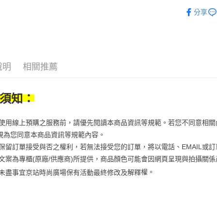
AFTEE先
1.本服務
美妝保養
2.付款方
分享
相關說明
美妝保養
流程，驗
【關於「A
ATM付款
完成交易
AFTEE
3.實際核
便利好安
4.訂單成
１．簡單
消。如遇
２．便利
運送方式
無法說明
說明
相關推薦
３．安心
【繳款方
付款後全
1.分期款
【「AFT
醒簡訊。
每筆NT$7
１．於結帳
須知：
2.透過簡
付」結帳
帳／街口支
付款後7-1
２．訂單
３．收到繳
每筆NT$7
當您使用線上預購之服務前，請優先閱讀本商品資訊等規範。若您不同意相
【注意事
／ATM／
1.本服務
視為您同意本商品資訊等規範內容。
※ 請注意
宅配
用戶於交
絡購買商品
京站保留訂單接受與否之權利，若無法接受您的訂單，將以電話、EMAIL或
款買賣價
先享後付
每筆NT$1
商品文案為專櫃(原廠/供應商)所提供，商品顏色可能會因網頁呈現與拍攝關
2.基於同
※ 交易是
資料（包
是否繳費成
京站台北店
權。
未盡事宜
京站時尚廣場保有活動最終修改及解釋
用，由本
付客戶支
請自備購
3.完整用
免運費
【注意事
１．透過由
交易，需