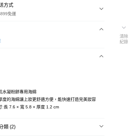
送方式
899免運
清除
次付款
E
紀錄
肌水凝粉餅專用海綿
y
厚度的海綿讓上妝更舒適方便，能快速打造完美妝容
長 7.6 × 寬 5.8 × 厚度 1.2 cm
分期
類 (2)
你分期使用說明】