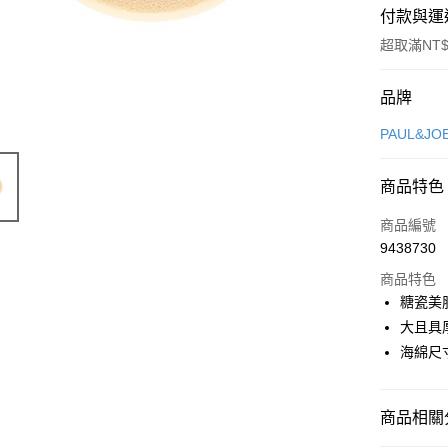
付款與運
超取滿NT$
付款方式
品牌
信用卡一
PAUL&JO
LINE Pay
商品特色
Apple Pay
商品編號
街口支付
9438730
商品特色
悠遊付
糖瓷美
Google Pa
大且具
海綿尺寸:
全盈+PAY
大哥付你
相關說明
商品相關分
【大哥付