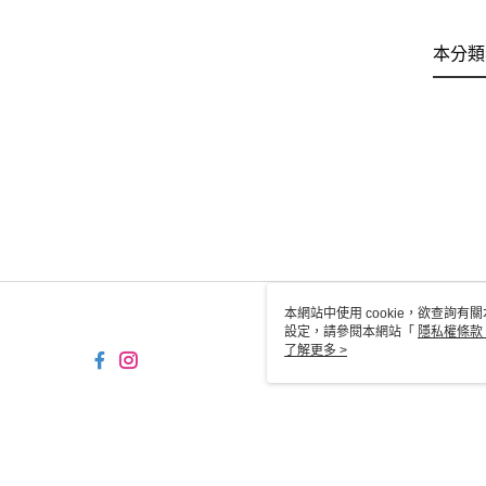
本分類
本網站中使用 cookie，欲查詢有關
設定，請參閱本網站「
隱私權條款
使用 cookie。
了解更多 >