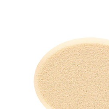
求債權轉
２．關於
https://aft
３．未成
「AFTE
任。
４．使用「
即時審查
結果請求
５．嚴禁
形，恩沛
動。