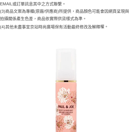
２．訂單成立數日內，您將收到繳費通知簡訊。
EMAIL或訂單訊息其中之方式聯繫。
每筆NT$70，滿NT$899(含以上)免運費
３．收到繳費通知簡訊後14天內，點擊此簡訊中的連結，可透過四大超商／
【注意事項】
(3)商品文案為專櫃(原廠/供應商)所提供，商品顏色可能會因網頁呈現與
ATM／網路銀行／等多元方式進行付款，方視為交易完成。
宅配
1.本服務係由「台灣大哥大股份有限公司」（以下簡稱本公司）所提供，讓
※ 請注意：結帳手續完成當下不需立刻繳費，但若您需要取消訂單，請聯絡
拍攝關係產生色差，商品依實際供貨樣式為準。 
用戶於交易時，得透過本服務購買商品或服務，並由商店將買賣／分期付款
每筆NT$100，滿NT$1,000(含以上)免運費
購買商品的店家。未經商家同意取消之訂單仍視為有效，需透過AFTEE先享
買賣價金債權讓與本公司後，依約使用本公司帳單繳交帳款。
權。
(4)
其他未盡事宜
京站時尚廣場保有活動最終修改及解釋
後付繳納相關費用。
2.基於同意付款使用「大哥付你分期」之契約關係目的，商店將以您的個人
京站台北店客服中心(1F星巴克旁) 即日起不提供京站紙袋，取件時
※ 交易是否成功請以「AFTEE先享後付 」之結帳頁面顯示為準，若有關於
資料（包含姓名、電話或地址）提供予台灣大哥大進項蒐集、處理及利用，
是否繳費成功／繳費後需取消欲退款等相關疑問，請聯繫「AFTEE先享後付
請自備購物袋，若需購買紙袋可現場詢問
由本公司與您本人進行分期帳單所需資料之確認、核對及更正。
客戶支援中心」
https://netprotections.freshdesk.com/support/home
3.完整用戶服務條款，請詳閱以下連結：
https://oppay.tw/userRule
免運費
【注意事項】
１．透過由恩沛科技股份有限公司提供之「AFTEE先享後付」服務完成之交
易，需依本服務之必要範圍內提供個人資料，並將交易相關給付款項請求債
權轉讓予恩沛科技股份有限公司。
２．關於個人資料處理事宜，請瀏覽以下網址：
https://aftee.tw/terms/#terms3
３．未成年的使用者請事先徵得法定代理人或監護人之同意方可使用
「AFTEE先享後付」，若未經同意申辦者引起之損失，本公司不負相關責
任。
４．使用「AFTEE先享後付」時，將依據個別帳號之用戶狀況，依本公司即
時審查核予不同之上限額度；若仍有額度不足之情形，本公司將視審查結果
請求用戶進行身份認證。
５．嚴禁一人註冊多個帳號或使用他人資訊註冊。若發現惡意使用之情形，
恩沛科技股份有限公司將有權停止該用戶之使用額度並採取法律行動。