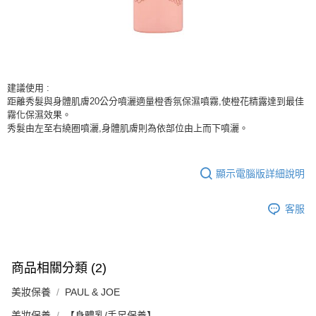
建議使用 :
距離秀髮與身體肌膚20公分噴灑適量橙香氛保濕噴霧,使橙花精露達到最佳
霧化保濕效果。
秀髮由左至右繞圈噴灑,身體肌膚則為依部位由上而下噴灑。
顯示電腦版詳細說明
客服
商品相關分類 (2)
美妝保養
PAUL & JOE
美妝保養
【身體乳/手足保養】