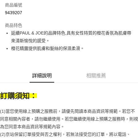
商品編號
街口支付
9439207
悠遊付
商品特色
Google Pay
延續PAUL & JOE的品牌特色,具有女性特質的橙花香氛為肌膚帶
全盈+PAY
來清新愉悅的感受。
橙花精露提供肌膚和髮絲的保濕柔滑。
大哥付你分期
相關說明
【大哥付你分期使用說明】
AFTEE先享後付
1.本服務由台灣大哥大提供，台灣大哥大用戶可立即使用無須另外申請。
詳細說明
相關推薦
2.付款方式選擇「大哥付你分期」，訂單成立後會自動跳轉到大哥付的交易
相關說明
流程，驗證手機門號後，選擇欲分期的期數、繳款截止日，確認付款後即完
【關於「AFTEE先享後付」】
成交易。
ATM付款
AFTEE先享後付是「在收到商品之後才付款」的支付方式。 讓您購物簡單
3.實際核准額度、可分期數及費用金額請依後續交易確認頁面所載為準。
訂購須知：
便利好安心！
4.訂單成立30分鐘內，如未前往確認交易或遇審核未通過，訂單將自動取
１．簡單：不需註冊會員、不需綁卡、不需儲值。
運送方式
消。如遇「轉專審核」未通過狀況，表示未達大哥付你分期系統評分，恕無
２．便利：只要手機號碼，簡訊認證，即可結帳。
法說明評估內容。
(1)當您使用線上預購之服務前，請優先閱讀本商品資訊等規範。若您不
３．安心：先確認商品／服務後，再付款。
付款後全家取貨
【繳款方式說明】
同意相關內容者，請勿繼續使用。若您繼續使用線上預購之服務時，則視
1.分期款項不併入電信帳單，「大哥付你分期」於每月結算日後寄送繳費提
每筆NT$70，滿NT$899(含以上)免運費
【「AFTEE先享後付」結帳流程】
醒簡訊。
為您同意本商品資訊等規範內容。
１．於結帳方式選擇「AFTEE先享後付」後，將跳轉至「AFTEE先享後付」
2.透過簡訊連結打開帳單後，可選擇「超商條碼／台灣大直營門市／銀行轉
付款後7-11取貨
(2)京站保留訂單接受與否之權利，若無法接受您的訂單，將以電話、
結帳頁面，進行簡訊認證並確認金額後，即可完成結帳。
帳／街口支付／iPASS MONEY」等通路繳費。