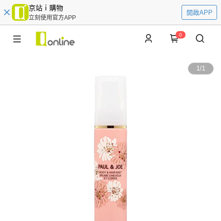
京站ｉ購物
開啟APP
立刻使用官方APP
0
1
/
1